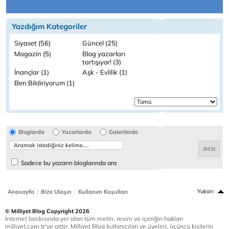
Yazdığım Kategoriler
Siyaset (56)
Güncel (25)
Magazin (5)
Blog yazarları
tartışıyor! (3)
İnançlar (1)
Aşk - Evlilik (1)
Ben Bildiriyorum (1)
Bloglarda
Yazarlarda
Galerilerde
Sadece bu yazarın bloglarında ara
|
|
Yukarı
Anasayfa
Bize Ulaşın
Kullanım Koşulları
© Milliyet Blog Copyright 2026
İnternet baskısında yer alan tüm metin, resim ve içeriğin hakları
milliyet.com.tr'ye aittir. Milliyet Blog kullanıcıları ve üyeleri, üçüncü kişilerin