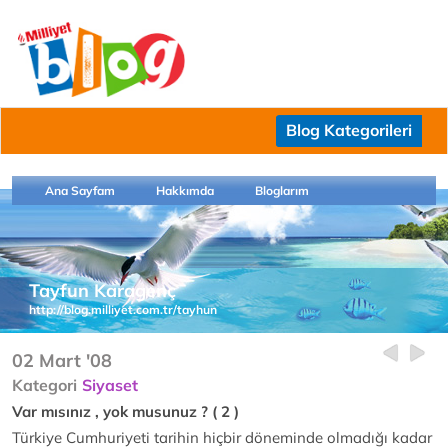
Blog Kategorileri
Ana Sayfam
Hakkımda
Bloglarım
Tayfun Karagenç
http://blog.milliyet.com.tr/tayhun
02 Mart '08
Kategori
Siyaset
Var mısınız , yok musunuz ? ( 2 )
Türkiye Cumhuriyeti tarihin hiçbir döneminde olmadığı kadar