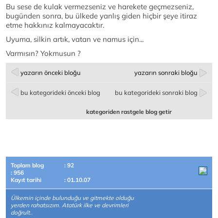
Bu sese de kulak vermezseniz ve harekete geçmezseniz,
bugünden sonra, bu ülkede yanlış giden hiçbir şeye itiraz
etme hakkınız kalmayacaktır.
Uyuma, silkin artık, vatan ve namus için...
Varmısın? Yokmusun ?
yazarın önceki bloğu
yazarın sonraki bloğu
bu kategorideki önceki blog
bu kategorideki sonraki blog
kategoriden rastgele blog getir
Toplam blog
: 92
: 956
Kayıt tarihi
: 01.10.07
Ülkemin içinde bulunduğu ve gitmekte olduğu
yerden rahatsızım. Atatürk ilke ve devrimleri
doğrult..