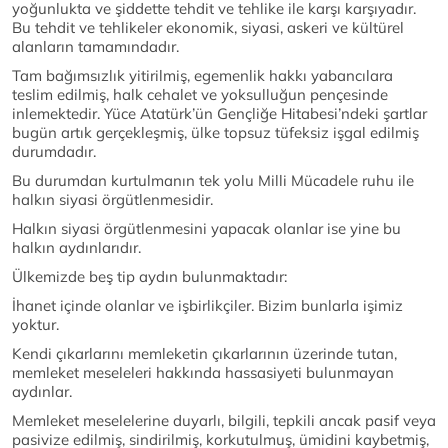
yoğunlukta ve şiddette tehdit ve tehlike ile karşı karşıyadır.
Bu tehdit ve tehlikeler ekonomik, siyasi, askeri ve kültürel
alanların tamamındadır.
Tam bağımsızlık yitirilmiş, egemenlik hakkı yabancılara
teslim edilmiş, halk cehalet ve yoksulluğun pençesinde
inlemektedir. Yüce Atatürk’ün Gençliğe Hitabesi’ndeki şartlar
bugün artık gerçekleşmiş, ülke topsuz tüfeksiz işgal edilmiş
durumdadır.
Bu durumdan kurtulmanın tek yolu Milli Mücadele ruhu ile
halkın siyasi örgütlenmesidir.
Halkın siyasi örgütlenmesini yapacak olanlar ise yine bu
halkın aydınlarıdır.
Ülkemizde beş tip aydın bulunmaktadır:
İhanet içinde olanlar ve işbirlikçiler. Bizim bunlarla işimiz
yoktur.
Kendi çıkarlarını memleketin çıkarlarının üzerinde tutan,
memleket meseleleri hakkında hassasiyeti bulunmayan
aydınlar.
Memleket meselelerine duyarlı, bilgili, tepkili ancak pasif veya
pasivize edilmiş, sindirilmiş, korkutulmuş, ümidini kaybetmiş,