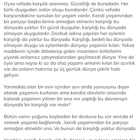
Oysa vefada karşılık aranmaz. Güzelliği de buradadır. Her
türlü duygudan üstün oluşu bundandır. Çünkü vefada
karşısındakine sunulan bir yaşam vardır. Kendi yaşamından
bir parçayı başka birine armağan etmenin karşılığı bu
dünyada yoktur. En güzel duygular, karşılığı bu dünyada
olmayan duygulardır. Dostluk adına yapılan her eylemin
karşılığı da yoktur bu dünyada. Karşılığı, bedeli bu dünyada
olmayan duygu ve eylemlerdir dünyayı yaşanılır kılan. Yoksa
maddenin içinde debelenip giden insanların birbirlerini
yiyerek anlamsız çatışmalarından geçilmezdi dünya. Yine de
öyle ama neyse ki az da olsa yaşamı anlamlı kılan bir azınlık
var da onların hatırına şu üç günlük dünya çekilir hale
geliyor.
Yanmakta olan bir evin içinden son anda yavrusunu dışarı
atarak yaşamını kurtaran ama kendisi alevlerin arasında
kalarak yaşamını yitiren bir ana nın yaptığı bu davranışın
dünyada bir karşılığı var mıdır?
Bütün varını yoğunu kaybeden bir dostuna bu zor anında el
vererek yaşama bağlamak , kendi yaşamından bir parçayı
armağan etmektir ona. Ve bunun da karşılığı yoktur dünyada.