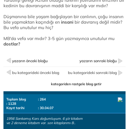
Yaratılışı gereği Azraili olduğu farenin yavrularını emziren bir
kedinin bu davranışının maddi bir karşılığı var mıdır?
Düşmanına bile yaşam bağışlayan bir canlının, çoğu insanın
bile yapmaktan kaçındığı en
insani
bir davranış değil midir?
Bu vefa unutulur mu hiç?
MB'da vefa var mıdır? 3-5 gün yazmayınca unutulur mu
dostlar?
yazarın önceki bloğu
yazarın sonraki bloğu
bu kategorideki önceki blog
bu kategorideki sonraki blog
kategoriden rastgele blog getir
Toplam blog
: 264
: 1128
Kayıt tarihi
: 30.04.07
1956 Sarıkamış Kars doğumluyum. 6 şiir kitabım
ve 2 deneme kitabım var. son kitaplarımı B..