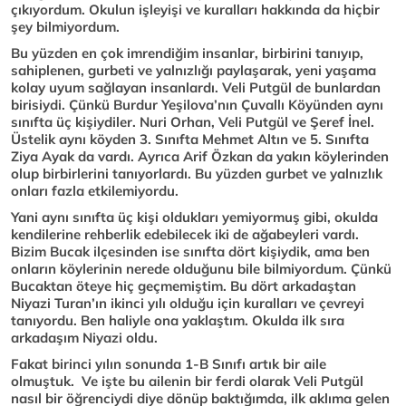
çıkıyordum. Okulun işleyişi ve kuralları hakkında da hiçbir
şey bilmiyordum.
Bu yüzden en çok imrendiğim insanlar, birbirini tanıyıp,
sahiplenen, gurbeti ve yalnızlığı paylaşarak, yeni yaşama
kolay uyum sağlayan insanlardı. Veli Putgül de bunlardan
birisiydi. Çünkü Burdur Yeşilova’nın Çuvallı Köyünden aynı
sınıfta üç kişiydiler. Nuri Orhan, Veli Putgül ve Şeref İnel.
Üstelik aynı köyden 3. Sınıfta Mehmet Altın ve 5. Sınıfta
Ziya Ayak da vardı. Ayrıca Arif Özkan da yakın köylerinden
olup birbirlerini tanıyorlardı. Bu yüzden gurbet ve yalnızlık
onları fazla etkilemiyordu.
Yani aynı sınıfta üç kişi oldukları yemiyormuş gibi, okulda
kendilerine rehberlik edebilecek iki de ağabeyleri vardı.
Bizim Bucak ilçesinden ise sınıfta dört kişiydik, ama ben
onların köylerinin nerede olduğunu bile bilmiyordum. Çünkü
Bucaktan öteye hiç geçmemiştim. Bu dört arkadaştan
Niyazi Turan’ın ikinci yılı olduğu için kuralları ve çevreyi
tanıyordu. Ben haliyle ona yaklaştım. Okulda ilk sıra
arkadaşım Niyazi oldu.
Fakat birinci yılın sonunda 1-B Sınıfı artık bir aile
olmuştuk. Ve işte bu ailenin bir ferdi olarak Veli Putgül
nasıl bir öğrenciydi diye dönüp baktığımda, ilk aklıma gelen