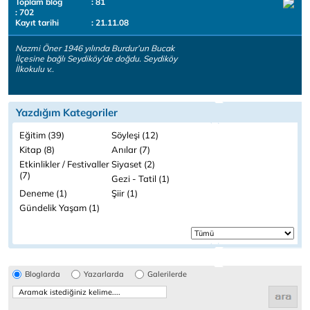
Toplam blog
: 81
: 702
Kayıt tarihi
: 21.11.08
Nazmi Öner 1946 yılında Burdur’un Bucak
İlçesine bağlı Seydiköy’de doğdu. Seydiköy
İlkokulu v..
Yazdığım Kategoriler
Eğitim (39)
Söyleşi (12)
Kitap (8)
Anılar (7)
Etkinlikler / Festivaller
Siyaset (2)
(7)
Gezi - Tatil (1)
Deneme (1)
Şiir (1)
Gündelik Yaşam (1)
Bloglarda
Yazarlarda
Galerilerde