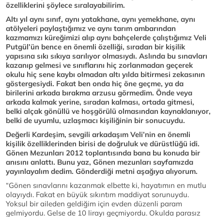
özelliklerini şöylece sıralayabilirim.
Altı yıl aynı sınıf, aynı yatakhane, aynı yemekhane, aynı
atölyeleri paylaştığımız ve aynı tarım ambarından
kazmamızı küreğimizi alıp aynı bahçelerde çalıştığımız Veli
Putgül’ün bence en önemli özelliği, sıradan bir kişilik
yapısına sıkı sıkıya sarılıyor olmasıydı. Aslında bu sınavları
kazanıp gelmesi ve sınıflarını hiç zorlanmadan geçerek
okulu hiç sene kaybı olmadan altı yılda bitirmesi zekasının
göstergesiydi. Fakat ben onda hiç öne geçme, ya da
birilerini arkada bırakma arzusu görmedim. Önde veya
arkada kalmak yerine, sıradan kalması, ortada gitmesi,
belki alçak gönüllü ve hoşgörülü olmasından kaynaklanıyor,
belki de uyumlu, uzlaşmacı kişiliğinin bir sonucuydu.
Değerli Kardeşim, sevgili arkadaşım Veli’nin en önemli
kişilik özelliklerinden birisi de doğruluk ve dürüstlüğü idi.
Gönen Mezunları 2012 toplantısında bana bu konuda bir
anısını anlattı. Bunu yaz, Gönen mezunları sayfamızda
yayınlayalım dedim. Gönderdiği metni aşağıya alıyorum.
“Gönen sınavlarını kazanmak elbette ki, hayatımın en mutlu
olayıydı. Fakat en büyük sıkıntım maddiyat sorunuydu.
Yoksul bir aileden geldiğim için evden düzenli param
gelmiyordu. Gelse de 10 lirayı geçmiyordu. Okulda parasız