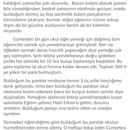
kaldığım zamanlar çok oluyordu. Bazen kalem alacak param
bile olmadığından, basket sahasının etrafında geziyor, orada
bulduğum atılmış üç-beş santimlik kalem parçalarının
kömürlerini çıkarıyor, bunları söğüt ağacının özüne sokup
dışını da bir güzelce süsleyince benim de bir kalemim
oluyordu.
Günlerden bir gün okul öğle yemeği için dağılmış tüm
öğrenciler yemek için yemekhaneye gitmişlerdi. Ben ise
öğleden sonraki derse hazırlık yapacağım diye yemeğe çok
geç kalmıştım. İşimi bitirip yemekhaneye doğru giderken
yolda her adımda bir 10 lira bulup toplamaya başladım. Bu
para toplama işi okul fırınına kadar devam etti. Toplam 300 tl
ye yakın bir para bulmuştum.
Bulduğum bu paralar nerdeyse benim 3 üç yıllık harçlığıma
denk geliyordu. Ama ben bulduğum bu paraları okul
idaresine teslim edersem bana bir kurşun kalem verirler diye
düşündüm. Yemeğimi alelacele bitirip yemekhaneden koşar
adımlarla Eğitim şefimiz Halil Erkan’a gittim, durumu
anlattım. Bulduğum parayı ona teslim ettim ve oradan
ayrıldım.
Sonradan öğrendiğime göre bulduğum bu paralar okulun
hizmetlilerinden birine aitmiş. O haftayı takip eden Cumartesi