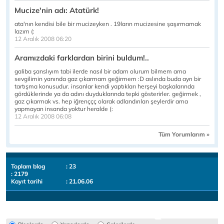
Mucize'nin adı: Atatürk!
ata'nın kendisi bile bir mucizeyken . 19ların mucizesine şaşırmamak
lazım (:
12 Aralık 2008 06:20
Aramızdaki farklardan birini buldum!..
galiba şanslıyım tabi ilerde nasıl bir adam olurum bilmem ama
sevgilimin yanında gaz çıkarmam geğirmem :D aslında buda ayrı bir
tartışma konusudur. insanlar kendi yaptıkları herşeyi başkalarında
gördüklerinde ya da adını duyduklarında tepki gösterirler. geğirmek ,
gaz çıkarmak vs. hep iğrenççç olarak adlandırılan şeylerdir ama
yapmayan insanda yoktur heralde (:
12 Aralık 2008 06:08
Tüm Yorumlarım »
Toplam blog
: 23
: 2179
Kayıt tarihi
: 21.06.06