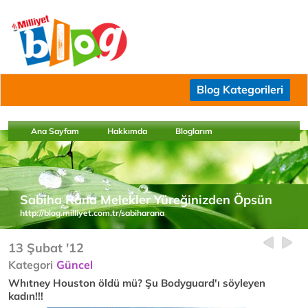
Blog Kategorileri
Ana Sayfam
Hakkımda
Bloglarım
Sabiha Rana Melekler Yüreğinizden Öpsün
http://blog.milliyet.com.tr/sabiharana
13 Şubat '12
Kategori
Güncel
Whıtney Houston öldü mü? Şu Bodyguard'ı söyleyen
kadın!!!