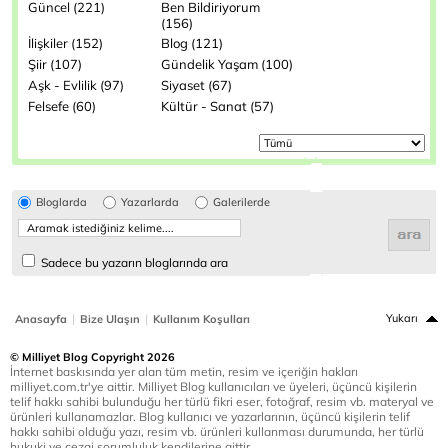
Güncel (221)
Ben Bildiriyorum
(156)
İlişkiler (152)
Blog (121)
Şiir (107)
Gündelik Yaşam (100)
Aşk - Evlilik (97)
Siyaset (67)
Felsefe (60)
Kültür - Sanat (57)
Bloglarda
Yazarlarda
Galerilerde
Sadece bu yazarın bloglarında ara
|
|
Yukarı
Anasayfa
Bize Ulaşın
Kullanım Koşulları
© Milliyet Blog Copyright 2026
İnternet baskısında yer alan tüm metin, resim ve içeriğin hakları
milliyet.com.tr'ye aittir. Milliyet Blog kullanıcıları ve üyeleri, üçüncü kişilerin
telif hakkı sahibi bulunduğu her türlü fikri eser, fotoğraf, resim vb. materyal ve
ürünleri kullanamazlar. Blog kullanıcı ve yazarlarının, üçüncü kişilerin telif
hakkı sahibi olduğu yazı, resim vb. ürünleri kullanması durumunda, her türlü
hukuki ve cezai sorumluluk kendilerine aittir.