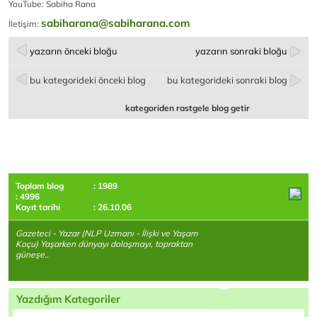
YouTube: Sabiha Rana
sabiharana@sabiharana.com
İletişim:
yazarın önceki bloğu
yazarın sonraki bloğu
bu kategorideki önceki blog
bu kategorideki sonraki blog
kategoriden rastgele blog getir
Toplam blog
: 1989
: 4996
Kayıt tarihi
: 26.10.06
Gazeteci - Yazar (NLP Uzmanı - İlişki ve Yaşam
Koçu) Yaşarken dünyayı dolaşmayı, topraktan
güneşe..
Yazdığım Kategoriler