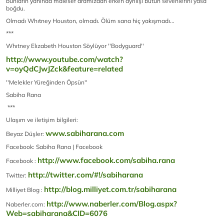
bunların yanında malesef aramızdan erken ayrılışı bütün sevenlerini yasa
boğdu.
Olmadı Whıtney Houston, olmadı. Ölüm sana hiç yakışmadı...
***
Whıtney Elızabeth Houston Söylüyor ''Bodyguard''
http://www.youtube.com/watch?
v=oyQdCJwJZck&feature=related
''Melekler Yüreğinden Öpsün''
Sabiha Rana
***
Ulaşım ve iletişim bilgileri:
www.sabiharana.com
Beyaz Düşler:
Facebook: Sabiha Rana | Facebook
http://www.facebook.com/sabiha.rana
Facebook :
http://twitter.com/#!/sabiharana
Twitter:
http://blog.milliyet.com.tr/sabiharana
Milliyet Blog :
http://www.naberler.com/Blog.aspx?
Naberler.com:
Web=sabiharana&CID=6076