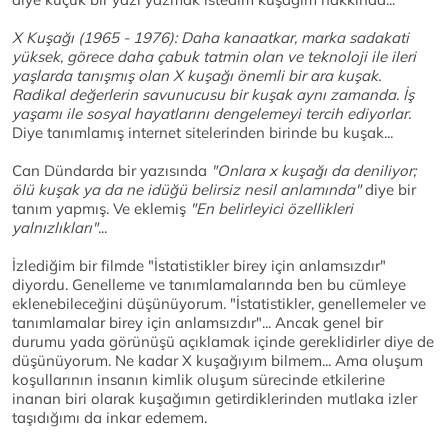
X Kuşağı (1965 - 1976): Daha kanaatkar, marka sadakati
yüksek, görece daha çabuk tatmin olan ve teknoloji ile ileri
yaşlarda tanışmış olan X kuşağı önemli bir ara kuşak.
Radikal değerlerin savunucusu bir kuşak aynı zamanda. İş
yaşamı ile sosyal hayatlarını dengelemeyi tercih ediyorlar.
Diye tanımlamış internet sitelerinden birinde bu kuşak...
Can Dündarda bir yazısında
"Onlara x kuşağı da deniliyor;
ölü kuşak ya da ne idüğü belirsiz nesil anlamında"
diye bir
tanım yapmış. Ve eklemiş
"En belirleyici özellikleri
yalnızlıkları"
...
İzlediğim bir filmde "İstatistikler birey için anlamsızdır"
diyordu. Genelleme ve tanımlamalarında ben bu cümleye
eklenebileceğini düşünüyorum. "İstatistikler, genellemeler ve
tanımlamalar birey için anlamsızdır"... Ancak genel bir
durumu yada görünüşü açıklamak içinde gereklidirler diye de
düşünüyorum. Ne kadar X kuşağıyım bilmem... Ama oluşum
koşullarının insanın kimlik oluşum sürecinde etkilerine
inanan biri olarak kuşağımın getirdiklerinden mutlaka izler
taşıdığımı da inkar edemem.