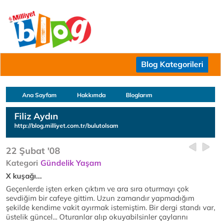
Blog Kategorileri
Ana Sayfam
Hakkımda
Bloglarım
Filiz Aydın
http://blog.milliyet.com.tr/bulutolsam
22 Şubat '08
Kategori
Gündelik Yaşam
X kuşağı...
Geçenlerde işten erken çıktım ve ara sıra oturmayı çok
sevdiğim bir cafeye gittim. Uzun zamandır yapmadığım
şekilde kendime vakit ayırmak istemiştim. Bir dergi standı var,
üstelik güncel... Oturanlar alıp okuyabilsinler çaylarını