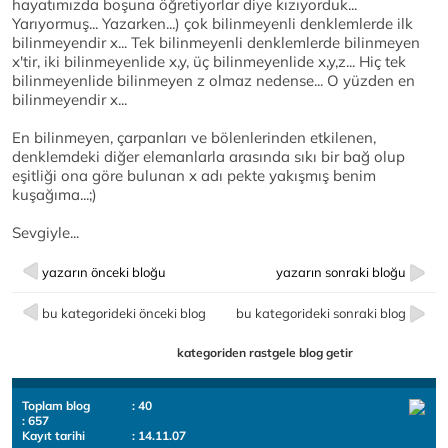
hayatımızda boşuna öğretiyorlar diye kızıyorduk...
Yarıyormuş... Yazarken...) çok bilinmeyenli denklemlerde ilk
bilinmeyendir x... Tek bilinmeyenli denklemlerde bilinmeyen
x'tir, iki bilinmeyenlide x,y, üç bilinmeyenlide x,y,z... Hiç tek
bilinmeyenlide bilinmeyen z olmaz nedense... O yüzden en
bilinmeyendir x...
En bilinmeyen, çarpanları ve bölenlerinden etkilenen,
denklemdeki diğer elemanlarla arasında sıkı bir bağ olup
eşitliği ona göre bulunan x adı pekte yakışmış benim
kuşağıma...;)
Sevgiyle...
yazarın önceki bloğu
yazarın sonraki bloğu
bu kategorideki önceki blog
bu kategorideki sonraki blog
kategoriden rastgele blog getir
Toplam blog
: 40
: 657
Kayıt tarihi
: 14.11.07