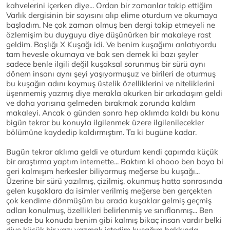
kahvelerini içerken diye... Ordan bir zamanlar takip ettiğim
Varlık dergisinin bir sayısını alıp elime oturdum ve okumaya
başladım. Ne çok zaman olmuş ben dergi takip etmeyeli ne
özlemişim bu duyguyu diye düşünürken bir makaleye rast
geldim. Başlığı X Kuşağı idi. Ve benim kuşağımı anlatıyordu
tam hevesle okumaya ve bak sen demek ki bazı şeyler
sadece benle ilgili değil kuşaksal sorunmuş bir sürü aynı
dönem insanı aynı şeyi yaşıyormuşuz ve birileri de oturmuş
bu kuşağın adını koymuş üstelik özelliklerini ve niteliklerini
üşenmemiş yazmış diye merakla okurken bir arkadaşım geldi
ve daha yarısına gelmeden bırakmak zorunda kaldım
makaleyi. Ancak o günden sonra hep aklımda kaldı bu konu
bigün tekrar bu konuyla ilgilenmek üzere ilgilenilecekler
bölümüne kaydedip kaldırmıştım. Ta ki bugüne kadar.
Bugün tekrar aklıma geldi ve oturdum kendi çapımda küçük
bir araştırma yaptım internette... Baktım ki ohooo ben baya bi
geri kalmışım herkesler biliyormuş meğerse bu kuşağı...
Üzerine bir sürü yazılmış, çizilmiş, okunmuş hatta sonrasında
gelen kuşaklara da isimler verilmiş meğerse ben gerçekten
çok kendime dönmüşüm bu arada kuşaklar gelmiş geçmiş
adları konulmuş, özellikleri belirlenmiş ve sınıflanmış... Ben
genede bu konuda benim gibi kalmış bikaç insan vardır belki
diye küçük bir yazı yazmak istedim kuşağım hakkında...