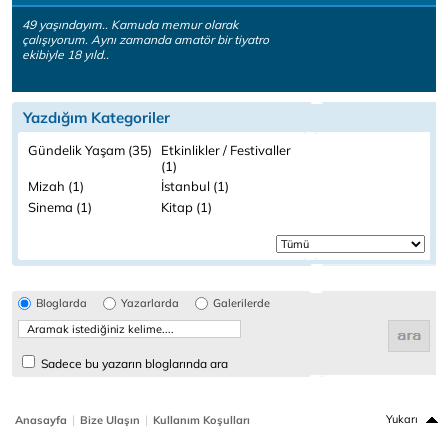
49 yaşındayım.. Kamuda memur olarak
çalışıyorum. Aynı zamanda amatör bir tiyatro
ekibiyle 18 yıld..
Yazdığım Kategoriler
Gündelik Yaşam (35)
Etkinlikler / Festivaller
(1)
Mizah (1)
İstanbul (1)
Sinema (1)
Kitap (1)
Bloglarda
Yazarlarda
Galerilerde
Sadece bu yazarın bloglarında ara
|
|
Yukarı
Anasayfa
Bize Ulaşın
Kullanım Koşulları