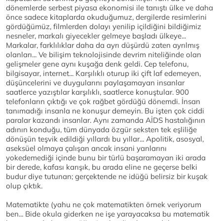
dönemlerde serbest piyasa ekonomisi ile tanıştı ülke ve daha
önce sadece kitaplarda okuduğumuz, dergilerde resimlerini
gördüğümüz, filmlerden dolayı yenilip içildiğini bildiğimiz
nesneler, markalı giyecekler gelmeye başladı ülkeye...
Markalar, farklılıklar daha da ayrı düşürdü zaten ayrılmış
olanları... Ve bilişim teknolojisinde devrim niteliğinde olan
gelişmeler gene aynı kuşağa denk geldi. Cep telefonu,
bilgisayar, internet... Karşılıklı oturup iki çift laf edemeyen,
düşüncelerini ve duygularını paylaşamayan insanlar
saatlerce yazıştılar karşılıklı, saatlerce konuştular. 900
telefonların çıktığı ve çok rağbet gördüğü dönemdi. İnsan
tanımadığı insanla ne konuşur demeyin. Bu işten çok ciddi
paralar kazandı insanlar. Aynı zamanda AİDS hastalığının
adının konduğu, tüm dünyada özgür seksten tek eşliliğe
dönüşün teşvik edildiği yıllardı bu yıllar... Apolitik, asosyal,
aseksüel olmaya çalışan ancak insani yanlarını
yokedemediği içinde bunu bir türlü başaramayan iki arada
bir derede, kafası karışık, bu arada eline ne geçerse belki
budur diye tutunan; gerçektende ne idüğü belirsiz bir kuşak
olup çıktık.
Matematikte (yahu ne çok matematikten örnek veriyorum
ben... Bide okula giderken ne işe yarayacaksa bu matematik