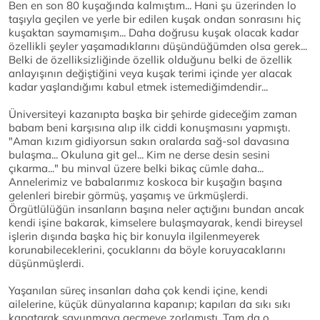
Ben en son 80 kuşağında kalmıştım... Hani şu üzerinden lo
taşıyla geçilen ve yerle bir edilen kuşak ondan sonrasını hiç
kuşaktan saymamışım... Daha doğrusu kuşak olacak kadar
özellikli şeyler yaşamadıklarını düşündüğümden olsa gerek...
Belki de özelliksizliğinde özellik olduğunu belki de özellik
anlayışının değiştiğini veya kuşak terimi içinde yer alacak
kadar yaşlandığımı kabul etmek istemediğimdendir...
Üniversiteyi kazanıpta başka bir şehirde gideceğim zaman
babam beni karşısına alıp ilk ciddi konuşmasını yapmıştı.
"Aman kızım gidiyorsun sakın oralarda sağ-sol davasına
bulaşma... Okuluna git gel... Kim ne derse desin sesini
çıkarma..." bu minval üzere belki bikaç cümle daha...
Annelerimiz ve babalarımız koskoca bir kuşağın başına
gelenleri birebir görmüş, yaşamış ve ürkmüşlerdi.
Örgütlülüğün insanların başına neler açtığını bundan ancak
kendi işine bakarak, kimselere bulaşmayarak, kendi bireysel
işlerin dışında başka hiç bir konuyla ilgilenmeyerek
korunabileceklerini, çocuklarını da böyle koruyacaklarını
düşünmüşlerdi.
Yaşanılan süreç insanları daha çok kendi içine, kendi
ailelerine, küçük dünyalarına kapanıp; kapıları da sıkı sıkı
kapatarak savunmaya geçmeye zorlamıştı. Tam da o