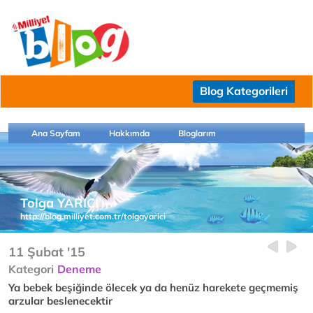
Blog Kategorileri
Ana Sayfam
Hakkımda
Bloglarım
Tolga YARICI
http://blog.milliyet.com.tr/tolgayarici
11 Şubat '15
Kategori
Deneme
Ya bebek beşiğinde ölecek ya da henüz harekete geçmemiş
arzular beslenecektir