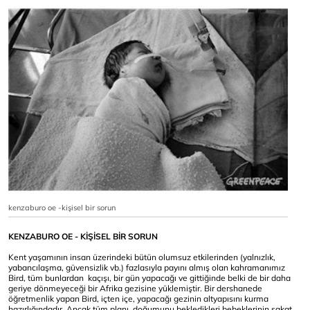
kenzaburo oe -kişisel bir sorun
KENZABURO OE - KİŞİSEL BİR SORUN
Kent yaşamının insan üzerindeki bütün olumsuz etkilerinden (yalnızlık,
yabancılaşma, güvensizlik vb.) fazlasıyla payını almış olan kahramanımız
Bird, tüm bunlardan kaçışı, bir gün yapacağı ve gittiğinde belki de bir daha
geriye dönmeyeceği bir Afrika gezisine yüklemiştir. Bir dershanede
öğretmenlik yapan Bird, içten içe, yapacağı gezinin altyapısını kurma
hazırlığındadır. Ancak tüm planı, doğumunu bekledikleri bebeklerinin sakat