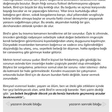
doğmasıyla bozulur. Beyin fıtığı sonucu fiziksel deformasyona uğrayan
bebek, Bird için büyük bir düş kırıklığı olur. Bu boğuntu ve açmaz karşısında
bayağı bocalar ve ne yapacağını bilemez. Yıllar önce kurtulduğu alkol
batağına geri döner, sokak kavgalarına karışır, okul yıllarındaki sevgilisiyle
tekrar birlikte olmaya başlar ve onunla farklı cinsel deneyimler yaşayarak
yarasını sağaltmaya çalışır. Bu arada, akşamdan kaldığı bir gün,
dershaneden atılarak işinden de olur.
Bird’e göre bu travma tamamen kendilerine ait bir sorundur. Öyle ki zihninde,
önceden gördüğü radyasyon sebebiyle sakat doğan bebeklerin imgesiyle
kendi bebeğinin görüntüsünü kıyasladığından utanç duygusuna kapılmıştır.
Dünyadaki insanlardan tamamen bağımsız ve sadece onu ilgilendirdiğini
düşündüğü bu utanç, onu, sepetteki bebeği bir düşman, hatta ayağına bağlı
bir canavarmış gibi görmeye kadar götürür.
Metnin temel sorusu şudur; Bird’in kişisel bir felaketmiş gibi gördüğü bu
sorunun aslında tüm insanlığın kader çizgisiyle paralel olup olmadığıdır.
Böylesi bir sorgulama, yeterince somut olan bir sorunu -ister istemez- daha
da katmanlı bir hale getirmektedir. Kendini muazzam bir çatışmanın
ortasında bulan Bird için de durum bundan farklı değildir, karar vermek
zorundadır.
Bireysel-evrensel kader, yaşam ve ölüm, ben ve öteki gibi zıtlıkların içinde
her şeyi belirleyecek olan, artık Bird’in vereceği karardır. Yani şairin dediği
gibi: ‘
ya bebek beşiğinde ölecek ya da henüz harekete geçmemiş arzular
beslenecektir’…
yazarın önceki bloğu
yazarın sonraki bloğu