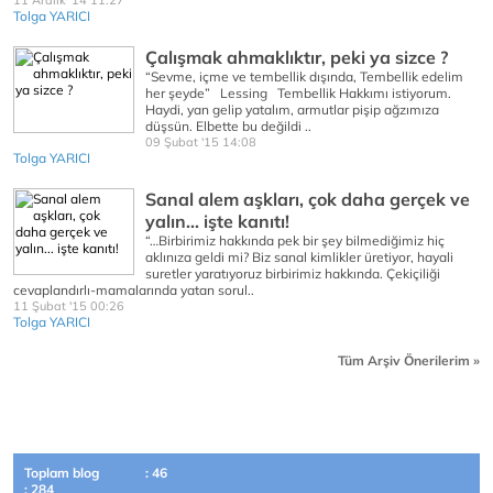
11 Aralık '14 11:27
Tolga YARICI
Çalışmak ahmaklıktır, peki ya sizce ?
“Sevme, içme ve tembellik dışında, Tembellik edelim
her şeyde” Lessing Tembellik Hakkımı istiyorum.
Haydi, yan gelip yatalım, armutlar pişip ağzımıza
düşsün. Elbette bu değildi ..
09 Şubat '15 14:08
Tolga YARICI
Sanal alem aşkları, çok daha gerçek ve
yalın... işte kanıtı!
“…Birbirimiz hakkında pek bir şey bilmediğimiz hiç
aklınıza geldi mi? Biz sanal kimlikler üretiyor, hayali
suretler yaratıyoruz birbirimiz hakkında. Çekiçiliği
cevaplandırlı-mamalarında yatan sorul..
11 Şubat '15 00:26
Tolga YARICI
Tüm Arşiv Önerilerim »
Toplam blog
: 46
: 284