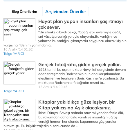
Arşivimden Öneriler
Blog Önerilerim
Hayat plan yapan insanları şaşırtmayı
çok sever.
“Bir sfenks gibiydi bekçi, Yaptığı etki eylemiyle değil,
sırf vücutça varlığı yoluyla oluyordu.Bu varlığını ve
yalnızca bu varlığını çıkarıyordu soyguncu olacak kişinin
karşısına. ‘Benim yanımdan g..
10 Aralık '14 01:52
Tolga YARICI
Gerçek fotoğrafa, giden gerçek yollar.
1928 tarihli bu açık mektup Novyi lef dergisinde devam
eden tartışmada Rodchenko’nun ana karşıtlarından
eleştirmen ve teorisyen Boris Kushner’e yazılmıştı. Bu
mektupta Rodchenko fotoğrafın resmi ta..
12 Aralık '14 09:46
Tolga YARICI
Kitaplar yakıldıkça güzelleşiyor, bir
Kitap yakıcısına Aşık olacaksınız.
İkinci Dünya Savaşı ardında otuz milyondan fazla ölü,
bu rakamdan daha fazla yaralı ve insanlığın uğraş
verdiği hemen her alanda kapanması güç yaralar
bırakmıştı. Bu büyük trajedinin sonucunda da ..