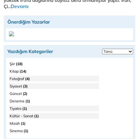
yüksek irtifa dağlarına sayısız defa tırmanışlar yaptı. İran,
Devamı
Çi..
Önerdiğim Yazarlar
Yazdığım Kategoriler
Şiir
(18)
Kitap
(14)
Fotoğraf
(4)
Siyaset
(3)
Güncel
(2)
Deneme
(1)
Tiyatro
(1)
Kültür - Sanat
(1)
Mizah
(1)
Sinema
(1)