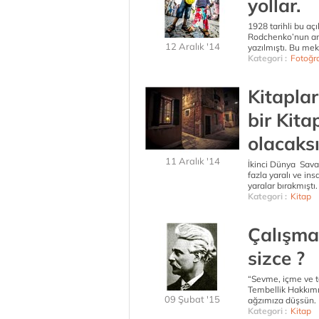
yollar.
1928 tarihli bu a
Rodchenko’nun ana
12 Aralık '14
yazılmıştı. Bu mek
Kategori :
Fotoğr
Kitaplar
bir Kita
olacaksı
11 Aralık '14
İkinci Dünya Sava
fazla yaralı ve i
yaralar bırakmıştı
Kategori :
Kitap
Çalışmak
sizce ?
“Sevme, içme ve t
Tembellik Hakkımı 
09 Şubat '15
ağzımıza düşsün. E
Kategori :
Kitap