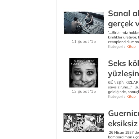
Sanal a
gerçek ve
“…Birbirimiz hakkı
kimlikler üretiyor,
11 Şubat '15
cevaplandırlı-mam
Kategori :
Kitap
Seks köl
yüzleşin
GÜNEŞİN KIZLARI -
sayısız ruha…” Büy
13 Şubat '15
geldiğinde, sonuçla
Kategori :
Kitap
Guernic
eksiksiz
26 Nisan 1937’de İ
bombardıman uçakl