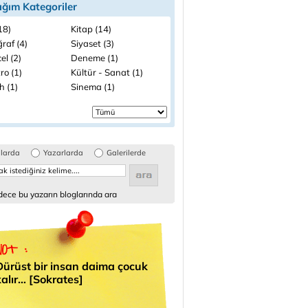
ığım Kategoriler
(18)
Kitap (14)
raf (4)
Siyaset (3)
el (2)
Deneme (1)
ro (1)
Kültür - Sanat (1)
h (1)
Sinema (1)
glarda
Yazarlarda
Galerilerde
ece bu yazarın bloglarında ara
Dürüst bir insan daima çocuk
kalır… [Sokrates]