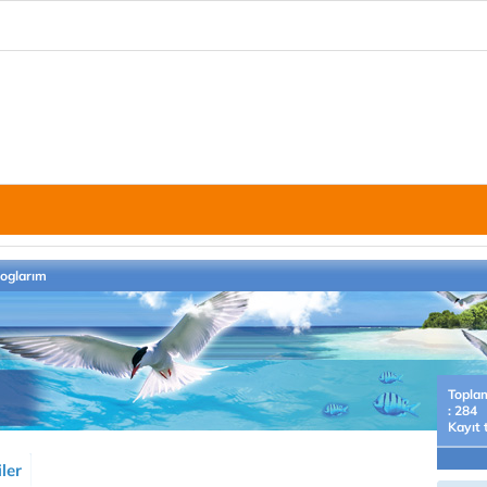
loglarım
Topla
: 284
Kayıt 
ler