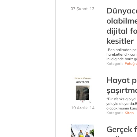
Dünyaca
07 Şubat '13
olabilme
dijital 
kesitler
-Ben halimden pe
hareketlendik canı
inildiğinde bariz 
Kategori :
Fotoğr
Hayat p
şaşırtma
“Bir sfenks gibiydi
yoluyla oluyordu.B
10 Aralık '14
olacak kişinin kar
Kategori :
Kitap
Gerçek 