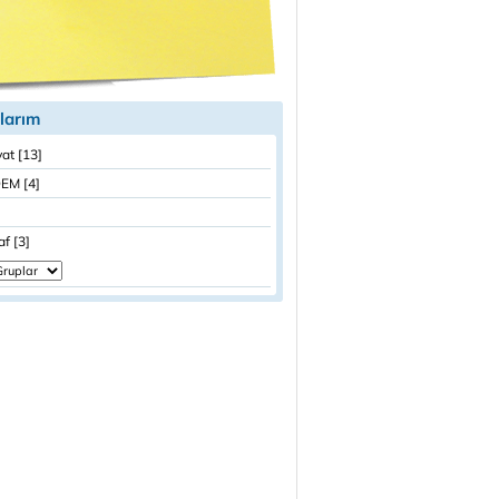
larım
at [13]
EM [4]
af [3]