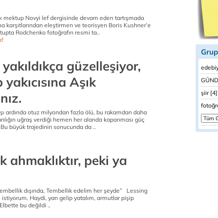
çık mektup Novyi lef dergisinde devam eden tartışmada
 karşıtlarından eleştirmen ve teorisyen Boris Kushner’e
tupta Rodchenko fotoğrafın resmi ta..
af
Grup
 yakıldıkça güzelleşiyor,
edebiy
p yakıcısına Aşık
GÜND
şiir [4]
nız.
fotoğr
şı ardında otuz milyondan fazla ölü, bu rakamdan daha
nsanlığın uğraş verdiği hemen her alanda kapanması güç
. Bu büyük trajedinin sonucunda da ..
 ahmaklıktır, peki ya
embellik dışında, Tembellik edelim her şeyde” Lessing
istiyorum. Haydi, yan gelip yatalım, armutlar pişip
lbette bu değildi ..