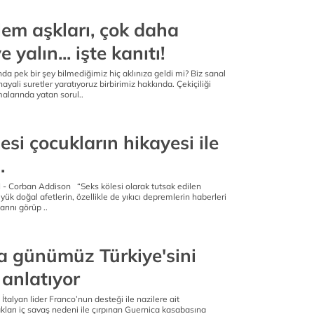
lem aşkları, çok daha
 yalın... işte kanıtı!
nda pek bir şey bilmediğimiz hiç aklınıza geldi mi? Biz sanal
 hayali suretler yaratıyoruz birbirimiz hakkında. Çekiçiliği
alarında yatan sorul..
esi çocukların hikayesi ile
.
 Corban Addison “Seks kölesi olarak tutsak edilen
ük doğal afetlerin, özellikle de yıkıcı depremlerin haberleri
rını görüp ..
a günümüz Türkiye'sini
 anlatıyor
talyan lider Franco’nun desteği ile nazilere ait
arı iç savaş nedeni ile çırpınan Guernica kasabasına