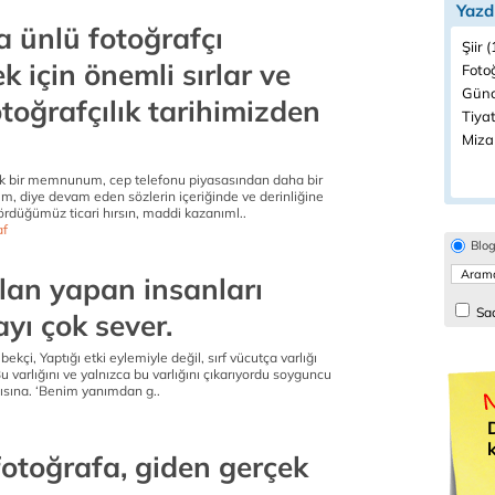
Yazd
 ünlü fotoğrafçı
Şiir 
k için önemli sırlar ve
Fotoğ
Günc
fotoğrafçılık tarihimizden
Tiyat
Miza
k bir memnunum, cep telefonu piyasasından daha bir
m, diye devam eden sözlerin içeriğinde ve derinliğine
gördüğümüz ticari hırsın, maddi kazanıml..
af
Blo
lan yapan insanları
Sad
yı çok sever.
 bekçi, Yaptığı etki eylemiyle değil, sırf vücutça varlığı
u varlığını ve yalnızca bu varlığını çıkarıyordu soyguncu
şısına. ‘Benim yanımdan g..
fotoğrafa, giden gerçek