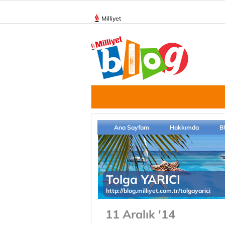
Milliyet
Ana Sayfam
Hakkımda
B
Tolga YARICI
http://blog.milliyet.com.tr/tolgayarici
11 Aralık '14