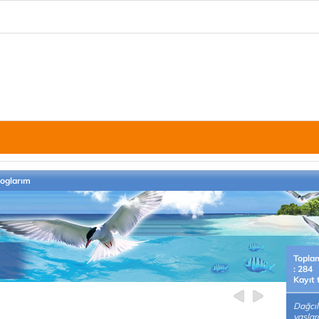
loglarım
Topla
: 284
Kayıt 
Dağcıl
yaşlar