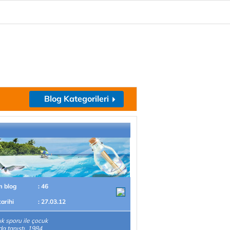
Blog Kategorileri
m blog
: 46
tarihi
: 27.03.12
ık sporu ile çocuk
da tanıştı. 1984