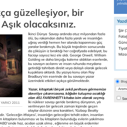
yılında
ça güzelleşiyor, bir
 Aşık olacaksınız.
Yazd
Şiir 
İkinci Dünya Savaşı ardında otuz milyondan fazla
Fotoğ
ölü, bu rakamdan daha fazla yaralı ve insanlığın
Günc
uğraş verdiği hemen her alanda kapanması güç
yaralar bırakmıştı. Bu büyük trajedinin sonucunda
Tiyat
da çöküşün iz bıraktığı her coğrafyada edebiyat, bu
Miza
faciayı sayısız kez ele aldı. George Orwell, William
Golding ve daha birçoğu kaleme aldıkları eserlerde,
bu savaşın acılarını ve insan ruhunda meydana
getirdiği tahribatı direkt veya dolaylı olarak gelecek
kuşaklara aktardı. Bu yazıya konu olan Ray
Bradbury’nin eserinde de bu savaşın yazar
üzerindeki etkileri açıkça görülmektedir.
Blo
Yazar, kitaptaki birçok zekâ pırıltısını görmemize
davetiye çıkarırcasına, kâğıdın tutuşma sıcaklığı
olan 451 FARENHEİT’I kitaba isim olarak seçmiş
.
Sad
İki nükleer savaşı geride bırakmış dünyanın, yılı
a YARICI 2011
verilmeyen bir gelecek zaman kipinde geçen
olaylar dizisinin ana karakteri, Yüzbaşı Beatty
ir. ‘Geleceğin itfaiyesi’, insanlığın geleceğini tehdit eden, insanları
 kitapların bulunması ve bu kitapların bulunduğu evlerin yakılması
ğin ABD’sinde haz, acıdan uzak olma , eğlenme en büyük erdemler