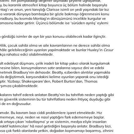
istemi’ nin pompaladığı değerler dışındaki şeylerle uğraşanlar,
bury, bu karanlık atmosferi kitap boyunca üç bölüm halinde başarıyla
ag’ı ve onun, yeni tanıştığı Clarisse isimli on yedi yaşındaki bir kız
ına vararak dünyaya bambaşka bir gözle bakmayı öğrenmesini konu
. Bradbury, bu kısımda Montag’ın dönüşümünü incelikle kurgular ve
amasına kadar getirir. Üçüncü bölümde ise ‘sürüden ayrılış’ eylemi
 gördüğü isimler de ayrı bir yazı konusu olabilecek kadar ilginçtir.
vlilik, çocuk sahibi olma ve aile kavramlarının ne derece sahibi olma
 hâle gelebileceğinin uyarıları yapılmaktadır ve bunlar Huxley’in
Cesur
kça rahatsız edici olabilmektedir.
alt edebiyat düşmanı, çelik iradeli bir kitap yakıcı olarak kurgulamak
mesine bilen, konuşmalarının satır aralarına sayısız dini ve edebi
resmetmek Bradbury’nin dehasıdır. Beatty, ezberden alıntılar yapmakla
 değiştirmek, karşısındakini kelime oyunları yaparak onu istediği
iptir. Yüzbaşı; Shakespeare’den, Robert Burton’dan, Thomas
arşımıza çıkabilmektedir.
alarını tahrif ederek anlatan Beatty’nin bu tahrifatı neden yaptığı gibi
in güvenlik sisteminin bu tür tahrifatlara neden ihtiyaç duyduğu gibi
i de en doğrusudur.
ramıdır. Bu kavram bazı ciddi problemlere işaret etmektedir. Hız
örememeye, neyi, neden ve nasıl yaptığını fark edememeye başlar.
 ortaya çıkan ‘robotlaşma’ yı ve sistemin, medya eliyle insanları
if katılımcıları’ hâ nasıl getirdiğini başarıyla anlatır. Bradbury bizi,
oksa çok farklı alanlarda yetkin, doğadan kopmamayı başarmış, zihnini