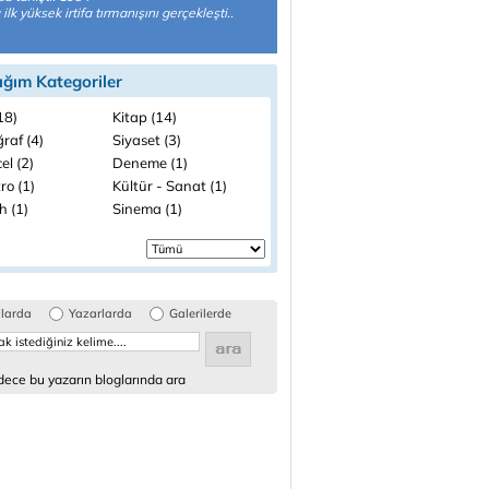
 ilk yüksek irtifa tırmanışını gerçekleşti..
ığım Kategoriler
(18)
Kitap (14)
raf (4)
Siyaset (3)
el (2)
Deneme (1)
ro (1)
Kültür - Sanat (1)
h (1)
Sinema (1)
glarda
Yazarlarda
Galerilerde
ece bu yazarın bloglarında ara