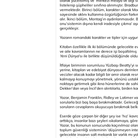
olarak yüceltilmiş ve ‘merkezi medya ve algı s
listelenip şüpheliler sınıfına alınmıştır. Brad
vermektedir. Birinci bölüm, karakter olarak Mont
sayesinde aklını kullanma özgürlüğünün fark
alır. İkinci bölüm, Montag’ın aydınlanmasıdır
onu’sistemin dışına kendi iradesiyle çıkma’ aş
gerçekleşir.
Yazarın romandaki karakter ve tipler için uygun
Kitabın özellikle ilk iki bölümünde gelecekte e
ve aile kavramlarının ne derece işi boşaltılmış
Yeni Dünya
’sı ile birlikte düşünüldüğünde oldu
İtfaiye biriminin sorumlusu Yüzbaşı Beatty’yi s
yerine, kitapları ve edebiyat dünyasını derinle
vecizler alacak kadar bilgili bir amir olarak 
kalmayıp konuşmayı yönetmek, yönünü ustalıkla
noktaya getirmek gibi ikna hünerlerine de sah
Dekker’dan veya İncil’den alıntılarla, birden k
Yazar, Benjamin Franklin, Ridley ve Latimer vak
sorularla bizi baş başa bırakmaktadır. Geleceğ
soruların cevaplarını okuyucuya bırakmak belk
Eserde göze çarpan bir diğer şey ise ‘hız’ kav
arttıkça, insanlar bazı şeyleri ıskalamaya, g
Yazar, bu konunun sonucunda kaçınılmaz olarak
toplum güvenliği sisteminin ‘düşünmeyen interakt
gelecekte insanın salt mekanik bir varlık mı y