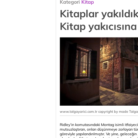
Kategori
Kitap
Kitaplar yakıldık
Kitap yakıcısına
www.tolgayarici.com.tr copyright by made Tolg
Ridley’in komutasındaki Montag isimli itfaiyecid
mutsuzlaştıran, onları düşünmeye zorlayan tüm
göreviyle yapılandırılmıştır. Ve yine, gelece