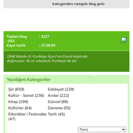
kategoriden rastgele blog getir
Toplam blog
: 2227
: 832
Kayıt tarihi
: 27.06.09
1946 Mardin ili, Kızıltepe ilçesi'nin Esenli köyünde
doğmuştur. İlk ve ortaokulu Kızıltepe'de bit..
Yazdığım Kategoriler
Şiir (659)
Edebiyat (239)
Kültür - Sanat (236)
Anılar (222)
Kitap (199)
Güncel (88)
Kültürler (64)
Deneme (55)
Etkinlikler / Festivaller
Tarih (45)
(47)