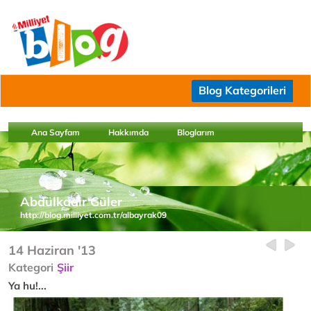
Blog Kategorileri
Ana Sayfam
Hakkımda
Bloglarım
Abdülkadir Güler
http://blog.milliyet.com.tr/albayrak09
14 Haziran '13
Kategori
Şiir
Ya hu!...