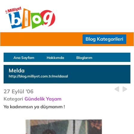
Blog Kategorileri
Ana Sayfam
Hakkımda
Bloglarım
Melda
http://blog.milliyet.com.tr/meldasal
27 Eylül '06
Kategori
Gündelik Yaşam
Ya kadınımsın ya düşmanım !