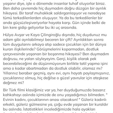
yaşanır diye, işte o dönemde insanlar tuhaf oluyorlar biraz.
Ben daha çevremde hiç duymadım doğru düzgün bir ayrılık
hikayesi. Bir taraf muhakkak saldırganlaşıyor ve neredeyse
tümü terkedilenlerden oluşuyor. Ya da bu terkedilenler bir
anda güçsüzleşiveriyorlar hayata karşı. Gün içinde belki de
bin kere gidip geliyorlar bu iki uç arasında.
Hülya Avşar ve Kaya Çilingiroğlu dışında, hiç duydunuz mu
adam gibi ayrılabilmeyi beceren bir çift? Ayrıldıktan sonra
tüm duygularını arkaya atıp sadece çocukları için bir dünya
kuran ilişkilerinde? Görüşmelerini koparmadan, dostluk
çerçevesinde yaşanan bir boşanma hikayesi? Ben duymadım
doğrusu, ne yalan söyleyeyim. Gerçi, kişilik olarak pek
becerebileceğimi de düşünmüyorum birlikte tatil yapma işini
ama o kadar abartmadan da dostluk olabilir, olamaz mı?
Yıllarınız beraber geçmiş, aynı evi, aynı hayatı paylaşmışsınız,
çocuklarınız olmuş, hiç değilse o güzel yavrular için ateşkese
değmez mi?
Bir Türk filmi klasiğimiz var ya, her duyduğumuzda basarız
kahkahayı aslında içimizde de onu yaşadığımızı bilmeden. "
Evinin kadını, çocuklarının anası olacaksın! " Güleriz kadınlı
erkekli, güleriz gülmesine ya, çoğu evde yaşanan bir kuraldır
bu aslında. İstatistikleri incelediğimizde hala ayakları