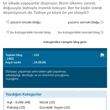
bir ülkede yaşayanlar düşünsün. Bizim ülkemiz cennet,
doğusuyla, batısıyla insanlık kokuyor. Ben bir kadın olarak
düşünüyorum da, Türkiye ya böyle bir yer olsaydı?!
yazarın önceki bloğu
yazarın sonraki bloğu
bu kategorideki önceki blog
bu kategorideki sonraki blog
kategoriden rastgele blog getir
Toplam blog
: 132
: 2482
Kayıt tarihi
: 24.09.06
Dünyayı, yaşamayı ama adam gibi yaşamayı,
arkadaşlığı, dostluğu ve en önemlisi çocuğumu,
müziğimi..
Yazdığım Kategoriler
Aşk - Evlilik (48)
Müzik (10)
Psikoloji (10)
Gündelik Yaşam (10)