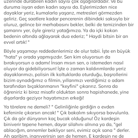
üzerinde durabilen kadın sayısı çok aşağılardadır. Ve bu
duruma isyan eden kadın sayısı da. Eşlerimizden nice
dayaklar yeriz, kumalarla yaşarız, metresleri görmezden
geliriz. Geç saatlere kadar pencerenin dibindeki saksıyla bir
oluruz, gelince bir merhabasını bekler, belki de temizinden bir
şamarını yer, öyle gireriz yatağımıza. Ya da içki kokan
bedenin altında ağlayarak dua ederiz; " Haydi bitsin bir an
evvel artık! "
Böyle yaşamayı reddedenlerimiz de olur tabii. İşte en büyük
"hata" yı orada yapmışızdır. Sen kim oluyorsun da
bırakıyorsun o adamı! İnsan mısın sen, o istemeden nasıl
oluyor da gidebiliyorsun! İşte o zaman kaldırımlarda yeriz
dayaklarımızı, polisin ilk koltuklarda oturduğu, başrollerini
bizim oynadığımız o filmin, yıllarımızı verdiğimiz o adam
tarafından bıçaklanmanın "keyfini" çıkarırız. Sonra da
öğreniriz ki biraz misafir olduktan sonra hapishanede, yine
dışarlarda geziyor hayatımızın erkeği!
Ya törelere ne demeli? " Gelinliğinle girdiğin o evden
kefeninle çıkarsın ancak! " Çık bakalım sıkıyorsa bavulunla.
Çık da gör dünyanın kaç bucak olduğunu! Öz kardeşin
biniverir tepene hemen, dayar silahını alnına ya da, "gel
ablacığım, annemler bekliyor seni, evimiz açık sana " derler.
Ah garibim, inanıverirsin sen de hemen. E kardeşin ne de