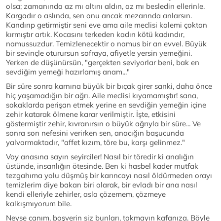
olsa; zamanında az mı altını aldın, az mı besledin ellerinle.
Kargadır o aslında, sen onu ancak mezarında anlarsın.
Kandırıp getirmiştir seni eve ama aile meclisi kalemi çoktan
kırmıştır artık. Kocasını terkeden kadın kötü kadındır,
namussuzdur. Temizlenecektir o namus bir an evvel. Büyük
bir sevinçle oturursun sofraya, afiyetle yersin yemeğini.
Yerken de düşünürsün, "gerçekten seviyorlar beni, bak en
sevdiğim yemeği hazırlamış anam..."
Bir süre sonra karnına büyük bir bıçak girer sanki, daha önce
hiç yaşamadığın bir ağrı. Aile meclisi kıyamamıştır! sana,
sokaklarda perişan etmek yerine en sevdiğin yemeğin içine
zehir katarak ölmene karar verilmiştir. İşte, etkisini
göstermiştir zehir, kıvranırsın o büyük ağrıyla bir süre... Ve
sonra son nefesini verirken sen, anacığın başucunda
yalvarmaktadır, "affet kızım, töre bu, karşı gelinmez."
Vay anasına sayın seyirciler! Nasıl bir töredir ki analığın
üstünde, insanlığın ötesinde. Ben ki hasbel kader mutfak
tezgahıma yolu düşmüş bir karıncayı nasıl öldürmeden orayı
temizlerim diye bakan biri olarak, bir evladı bir ana nasıl
kendi elleriyle zehirler, asla çözemem, çözmeye
kalkışmıyorum bile.
Neyse canım, boşverin siz bunları, takmayın kafanıza. Böyle