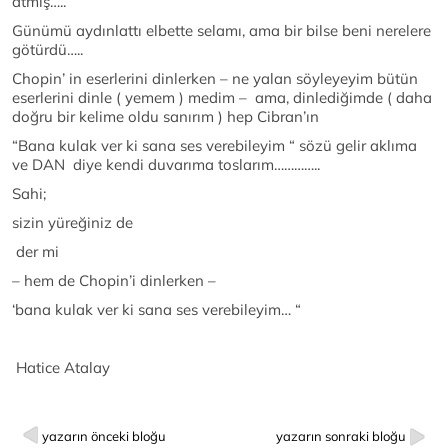
atmış…..
Günümü aydınlattı elbette selamı, ama bir bilse beni nerelere
götürdü…..
Chopin’ in eserlerini dinlerken – ne yalan söyleyeyim bütün
eserlerini dinle ( yemem ) medim – ama, dinlediğimde ( daha
doğru bir kelime oldu sanırım ) hep Cibran’ın
“Bana kulak ver ki sana ses verebileyim “ sözü gelir aklıma
ve DAN diye kendi duvarıma toslarım…………..
Sahi;
sizin yüreğiniz de
der mi
– hem de Chopin’i dinlerken –
‘bana kulak ver ki sana ses verebileyim… “
Hatice Atalay
yazarın önceki bloğu
yazarın sonraki bloğu