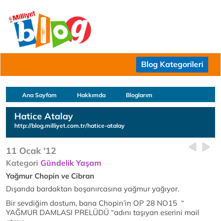
Blog Kategorileri
Ana Sayfam
Hakkımda
Bloglarım
Hatice Atalay
http://blog.milliyet.com.tr/hatice-atalay
11 Ocak '12
Kategori
Gündelik Yaşam
Yağmur Chopin ve Cibran
Dışarıda bardaktan boşanırcasına yağmur yağıyor.
Bir sevdiğim dostum, bana Chopin’in OP 28 NO15 “
YAĞMUR DAMLASI PRELÜDÜ “adını taşıyan eserini mail