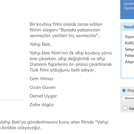
seyaha
Tiyatr
Bir kovboy filmi olarak lanse edilen
Yazd
filmin sloganı "Burada yabancıları
sevmezler, yerlileri hiç sevmezler"..
Siya
Kült
Yahşı Batı..
Sosyo
Yahşı Batı filmi'nin ilk afişi kovboy yönü
Felse
öne çıkarken, afişi değiştirildi ve afişi
Alışv
Osmanlı figürlerini ön plana çıkartılarak
Türk filmi olduğunu belli ediyor..
Cem Yılmaz
Ozan Güven
Blo
Demet Uygar
Zafer Algöz
Sad
Vahşi Batı'ya gönderilmesini konu alan filmde "Vahşi
birlikte izleyeceğiz..