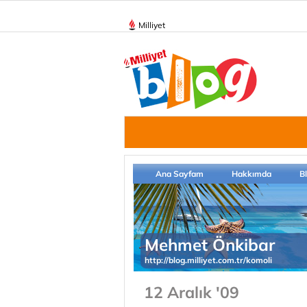
Milliyet
Ana Sayfam
Hakkımda
B
Mehmet Önkibar
http://blog.milliyet.com.tr/komoli
12 Aralık '09