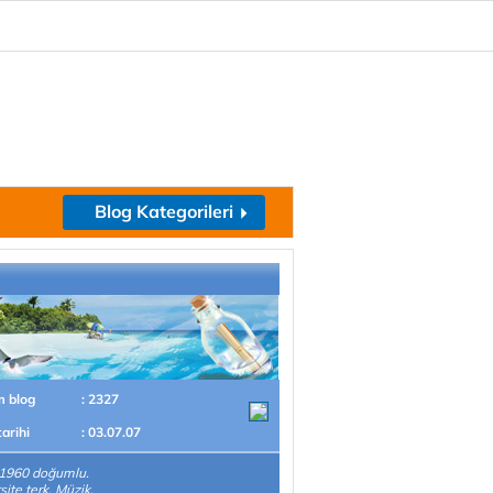
Blog Kategorileri
m blog
: 2327
tarihi
: 03.07.07
.1960 doğumlu.
site terk. Müzik,