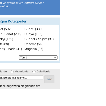
t ve tiyatro sever. Antalya Devlet
osu'nd..
ığım Kategoriler
set (592)
Güncel (339)
ür - Sanat (295)
Dünya (196)
loji (150)
Gündelik Yaşam (91)
fe (89)
Deneme (56)
eriş - Moda (41)
Magazin (37)
glarda
Yazarlarda
Galerilerde
ece bu yazarın bloglarında ara