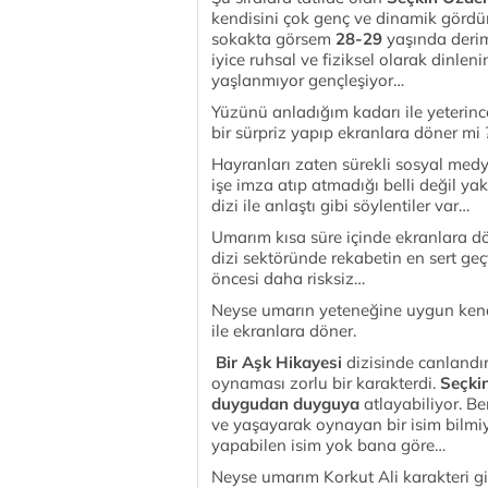
kendisini çok genç ve dinamik gördü
sokakta görsem
28-29
yaşında derim
iyice ruhsal ve fiziksel olarak din
yaşlanmıyor gençleşiyor…
Yüzünü anladığım kadarı ile yeterinc
bir sürpriz yapıp ekranlara döner mi
Hayranları zaten sürekli sosyal medy
işe imza atıp atmadığı belli değil y
dizi ile anlaştı gibi söylentiler var…
Umarım kısa süre içinde ekranlara d
dizi sektöründe rekabetin en sert geç
öncesi daha risksiz…
Neyse umarın yeteneğine uygun kendi
ile ekranlara döner.
Bir Aşk Hikayesi
dizisinde canlandı
oynaması zorlu bir karakterdi.
Seçki
duygudan duyguya
atlayabiliyor. B
ve yaşayarak oynayan bir isim bilmiy
yapabilen isim yok bana göre…
Neyse umarım Korkut Ali karakteri gi