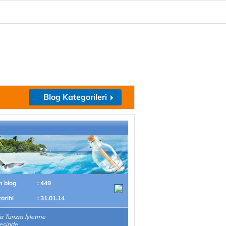
Blog Kategorileri
m blog
: 449
tarihi
: 31.01.14
 Turizm İşletme
esinde