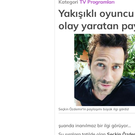
Kategori
TV Programları
Yakışıklı oyunc
olay yaratan pa
Seçkin Özdemir'in paylaşımı büyük ilgi gördü!
şuanda inanılmaz bir ilgi görüyor…
Şu sıralara tatilde olan
Seçkin Özdem