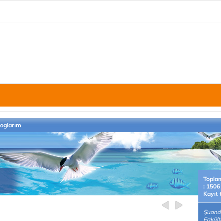
loglarım
Topla
: 1506
Kayıt 
Şuanda
Fakült