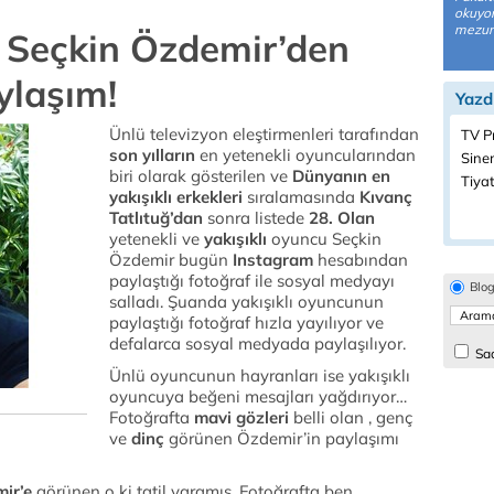
okuyor
mezun
u Seçkin Özdemir’den
ylaşım!
Yazd
Ünlü televizyon eleştirmenleri tarafından
TV P
son yılların
en yetenekli oyuncularından
Sine
biri olarak gösterilen ve
Dünyanın en
Tiyat
yakışıklı erkekleri
sıralamasında
Kıvanç
Tatlıtuğ’dan
sonra listede
28. Olan
yetenekli ve
yakışıklı
oyuncu Seçkin
Özdemir bugün
Instagram
hesabından
paylaştığı fotoğraf ile sosyal medyayı
Blo
salladı. Şuanda yakışıklı oyuncunun
paylaştığı fotoğraf hızla yayılıyor ve
defalarca sosyal medyada paylaşılıyor.
Sad
Ünlü oyuncunun hayranları ise yakışıklı
oyuncuya beğeni mesajları yağdırıyor…
Fotoğrafta
mavi gözleri
belli olan , genç
ve
dinç
görünen Özdemir’in paylaşımı
ir’e
görünen o ki tatil yaramış. Fotoğrafta ben