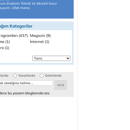
um.Endüstri Teknik Ve Meslek lisesi
uyum. Ufak mana..
ığım Kategoriler
rogramları (437)
Magazin (9)
ma (1)
İnternet (1)
ro (1)
glarda
Yazarlarda
Galerilerde
ece bu yazarın bloglarında ara