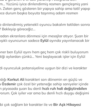
m… Yüzünü iyice dinlendirmiş resmen gençleşmiş yani
. Zaten genç gösteren bir yapıya sahip ama tatil yapıp
lenince durum başka boyuta taşınmış adam resmen
e dinlendirmiş yetenekli oyuncu bakalım tatilden sonra
 ? Bekleyip göreceğiz…
adan ekranlara dönmesi için mesajlar atıyor. Şuan bir
akışıklı oyuncunun sadece
Eylül
ayında yayınlanacak bir
öner ben Eylül ayını hem geç hem çok riskli buluyorum
tiği aylardan çünkü… Yeni başlayacak işler için Eylül
 oyunculuk potansiyeline uygun bir dizi ve karakter
rdığı
Korkut Ali
karakteri son dönemin en güçlü ve
n Özdemir
çok özel bir yeteneğe sahip saniyeler içinde
en piyasada şuan bu denli
hızlı ruh hali değiştirebilen
orum. Çok iyiler var ama bu denli hızlı duygu değişimi
bi çok sağlam bir karakter ile ve
Bir Aşk Hikayesi