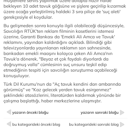
müşterilere servis yapılmak üzere dolapta hazır halde
bekleyen 10 adet tavuk göğsüne ve şişlere geçirilip kızarmak
üzere ocağa yerleştirilmiş haldeki 3 sıra piliçe de 'suç aleti'
gerekçesiyle el koydular.
Bu gelişmeden sonra konuyla ilgili olabileceği düşüncesiyle,
Savcılığın RTÜK'ten reklam filminin kasetlerini istemesi
üzerine, Garanti Bankası da 'Emekli Ali Amca ve Tavuk'
reklamını, yayından kaldırdığını açıkladı. Bilindiği gibi
televizyonlarda yayınlanan reklamın son sahnesinde,
bankadan emekli maaşını kolayca çeken Ali Amca'nın
Tavuk'a dönerek, ''Beyaz et çok faydalı diyorlardı da
doğruymuş valla'' cümlesinin suç unsuru teşkil edip
etmediğinin tespiti için savcılığın soruşturma açabileceği
konuşuluyor.
Türk Dil Kurumu'nun da ''Aç tavuk kendini darı ambarında
görürmüş'' ve ''Kaz gelecek yerden tavuk esirgenmez''
şeklindeki atasözlerini, literatürden kaldırmak yönünde bir
çalışma başlattığı, haber merkezlerine ulaşmıştır.
yazarın önceki bloğu
yazarın sonraki bloğu
bu kategorideki önceki blog
bu kategorideki sonraki blog