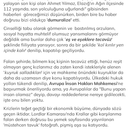
yalayan son kişi olan Ahmet Yılmaz, Elazığ'ın Ağın ilçesinde
112 yaşında, son yolculuğuna uğurlandı'' gibisinden
haberleri göreceğimizi düşünürken, birden bire bu haber
doğrusu bizi oldukça '
dumuralize'
etti.
Cinselliği tabu olarak görmenin ve bastırılmış arzuların,
sosyal hayatta muhtelif olumsuz yansımalarını görmüyor
değildik ama bunlar daha çok '
eş ve eşeklere tecavüz
'
şeklinde fiiliyata yansıyor, sonra da bir şekilde '
kol kırılır yen
içinde kalır
' denilip, kapatılıp geçiliyordu.
Falan şehirde, bilmem kaç kişinin tecavüz ettiği, henüz reşit
olmayan genç kızlarımız da zaten kendi istekleriyle alenen
'
kuyruk salladıkları
' için ve mahkeme önündeki kuyruklar da
daha da uzamasın diye konu kapatılıyordu. Ülkedeki hukuk
yolları tükendi denilip,
Avrupa İnsan Hakları Mahkemesi
'ne
başvurmak öneriliyordu ama, ya Avrupalılar da ''Bunu yapan
insan olamaz'' deyip, davayı reddederlerse nereye gidilecekti,
işte onu bilen yoktu.
Krizlerin teğet geçtiği bir ekonomik büyüme, dünyada sözü
geçen iktidar, Lordlar Kamarası'nda Krallar gibi karşılanma
falan derken doğrusu bu yemek sayfasında yayınlanan
'müstehcen tavuk' fotoğrafı, pişmiş aşa su katıyordu.