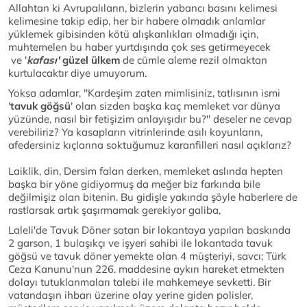
Allahtan ki Avrupalıların, bizlerin yabancı basını kelimesi
kelimesine takip edip, her bir habere olmadık anlamlar
yüklemek gibisinden kötü alışkanlıkları olmadığı için,
muhtemelen bu haber yurtdışında çok ses getirmeyecek
ve '
kafası'
güzel ülkem
de
cümle aleme rezil olmaktan
kurtulacaktır diye umuyorum.
Yoksa adamlar, ''Kardeşim zaten mimlisiniz, tatlısının ismi
'
tavuk göğsü
' olan sizden başka kaç memleket var dünya
yüzünde, nasıl bir fetişizim anlayışıdır bu?'' deseler ne cevap
verebiliriz? Ya kasapların vitrinlerinde asılı koyunların,
afedersiniz kıçlarına soktuğumuz karanfilleri nasıl açıklarız?
Laiklik, din, Dersim falan derken, memleket aslında hepten
başka bir yöne gidiyormuş da meğer biz farkında bile
değilmişiz olan bitenin. Bu gidişle yakında şöyle haberlere de
rastlarsak artık şaşırmamak gerekiyor galiba,
Laleli'de Tavuk Döner satan bir lokantaya yapılan baskında
2 garson, 1 bulaşıkçı ve işyeri sahibi ile lokantada tavuk
göğsü ve tavuk döner yemekte olan 4 müşteriyi, savcı; Türk
Ceza Kanunu'nun 226. maddesine aykırı hareket etmekten
dolayı tutuklanmaları talebi ile mahkemeye sevketti. Bir
vatandaşın ihbarı üzerine olay yerine giden polisler,