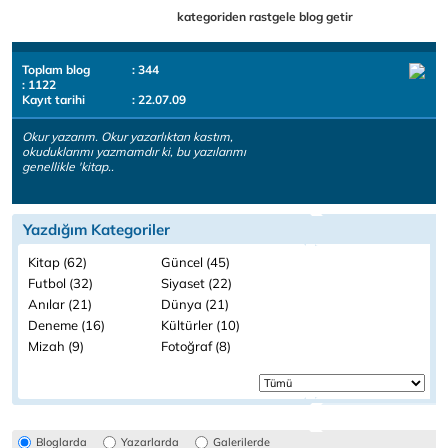
kategoriden rastgele blog getir
Toplam blog
: 344
: 1122
Kayıt tarihi
: 22.07.09
Okur yazarım. Okur yazarlıktan kastım,
okuduklarımı yazmamdır ki, bu yazılarımı
genellikle 'kitap..
Yazdığım Kategoriler
Kitap (62)
Güncel (45)
Futbol (32)
Siyaset (22)
Anılar (21)
Dünya (21)
Deneme (16)
Kültürler (10)
Mizah (9)
Fotoğraf (8)
Bloglarda
Yazarlarda
Galerilerde