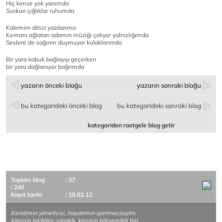
Hiç kimse yok yanımda
Suskun çığlıklar ruhumda
Kalemim dilsiz yazılarıma
Kemanı ağlatan adamın müziği çalıyor yalnızlığımda
Seslere de sağırım duymuyor kulaklarımda
Bir yara kabuk bağlayıp geçerken
bir yara dağlanıyor bağrımda
yazarın önceki bloğu
yazarın sonraki bloğu
bu kategorideki önceki blog
bu kategorideki sonraki blog
kategoriden rastgele blog getir
Toplam blog
: 37
: 240
Kayıt tarihi
: 19.02.12
Kendimin yöneticisi, hayatımın işletmecisiyim,
kiminin bildiğini sandığı, kiminin bilemediği biri..