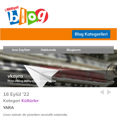
Blog Kategorileri
Ana Sayfam
Hakkımda
Bloglarım
vkayra
http://blog.milliyet.com.tr/vahibe
16 Eylül '22
Kategori
Kültürler
YARA
Uzun
zaman
dır yüzerken sessizlik sularında,