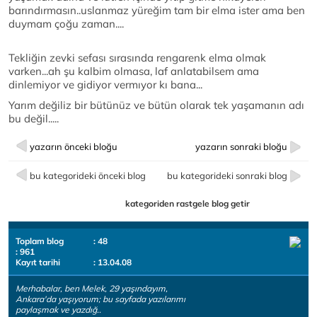
barındırmasın..uslanmaz yüreğim tam bir elma ister ama ben
duymam çoğu zaman....
Tekliğin zevki sefası sırasında rengarenk elma olmak
varken...ah şu kalbim olmasa, laf anlatabilsem ama
dinlemiyor ve gidiyor vermıyor kı bana...
Yarım değiliz bir bütünüz ve bütün olarak tek yaşamanın adı
bu değil.....
yazarın önceki bloğu
yazarın sonraki bloğu
bu kategorideki önceki blog
bu kategorideki sonraki blog
kategoriden rastgele blog getir
Toplam blog
: 48
: 961
Kayıt tarihi
: 13.04.08
Merhabalar, ben Melek, 29 yaşındayım,
Ankara'da yaşıyorum; bu sayfada yazılarımı
paylaşmak ve yazdığ..