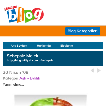
Blog Kategorileri
Ana Sayfam
Hakkımda
Bloglarım
Sebepsiz Melek
http://blog.milliyet.com.tr/sebepsiz
20 Nisan '08
Kategori
Aşk - Evlilik
Yarım elma...