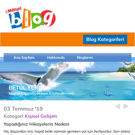
Blog Kategorileri
Ana Sayfam
Hakkımda
Bloglarım
BETÜL YERGÖK
http://blog.milliyet.com.tr/zihindevrimi
03 Temmuz '19
Kategori
Kişisel Gelişim
Yaşadığınız Hikayelerin Nedeni
Hiç düşündün mü, hayat belki varman gereken yol için ilerliyordur. Sen olana