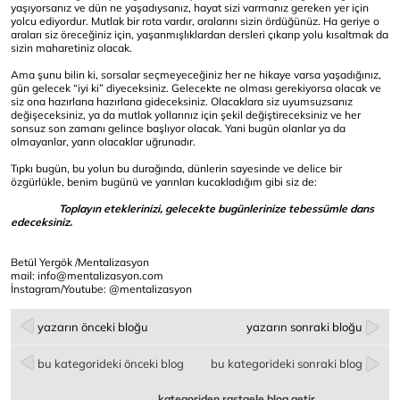
yaşıyorsanız ve dün ne yaşadıysanız, hayat sizi varmanız gereken yer için
yolcu ediyordur. Mutlak bir rota vardır, aralarını sizin ördüğünüz. Ha geriye o
araları siz öreceğiniz için, yaşanmışlıklardan dersleri çıkarıp yolu kısaltmak da
sizin maharetiniz olacak.
Ama şunu bilin ki, sorsalar seçmeyeceğiniz her ne hikaye varsa yaşadığınız,
gün gelecek “iyi ki” diyeceksiniz. Gelecekte ne olması gerekiyorsa olacak ve
siz ona hazırlana hazırlana gideceksiniz. Olacaklara siz uyumsuzsanız
değişeceksiniz, ya da mutlak yollarınız için şekil değiştireceksiniz ve her
sonsuz son zamanı gelince başlıyor olacak. Yani bugün olanlar ya da
olmayanlar, yarın olacaklar uğrunadır.
Tıpkı bugün, bu yolun bu durağında, dünlerin sayesinde ve delice bir
özgürlükle, benim bugünü ve yarınları kucakladığım gibi siz de:
Toplayın eteklerinizi, gelecekte bugünlerinize tebessümle dans
edeceksiniz.
Betül Yergök /Mentalizasyon
mail: info@mentalizasyon.com
İnstagram/Youtube: @mentalizasyon
yazarın önceki bloğu
yazarın sonraki bloğu
bu kategorideki önceki blog
bu kategorideki sonraki blog
kategoriden rastgele blog getir