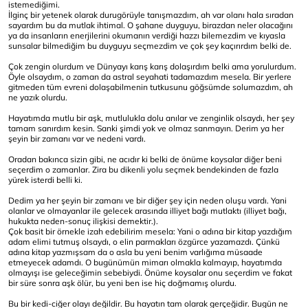
istemediğimi.
İlginç bir yetenek olarak durugörüyle tanışmazdım, ah var olanı hala sıradan
sayardım bu da mutlak ihtimal. O şahane duyguyu, birazdan neler olacağını
ya da insanların enerjilerini okumanın verdiği hazzı bilemezdim ve kıyasla
sunsalar bilmediğim bu duyguyu seçmezdim ve çok şey kaçırırdım belki de.
Çok zengin olurdum ve Dünyayı karış karış dolaşırdım belki ama yorulurdum.
Öyle olsaydım, o zaman da astral seyahati tadamazdım mesela. Bir yerlere
gitmeden tüm evreni dolaşabilmenin tutkusunu göğsümde solumazdım, ah
ne yazık olurdu.
Hayatımda mutlu bir aşk, mutlulukla dolu anılar ve zenginlik olsaydı, her şey
tamam sanırdım kesin. Sanki şimdi yok ve olmaz sanmayın. Derim ya her
şeyin bir zamanı var ve nedeni vardı.
Oradan bakınca sizin gibi, ne acıdır ki belki de önüme koysalar diğer beni
seçerdim o zamanlar. Zira bu dikenli yolu seçmek bendekinden de fazla
yürek isterdi belli ki.
Dedim ya her şeyin bir zamanı ve bir diğer şey için neden oluşu vardı. Yani
olanlar ve olmayanlar ile gelecek arasında illiyet bağı mutlaktı (illiyet bağı,
hukukta neden-sonuç ilişkisi demektir.).
Çok basit bir örnekle izah edebilirim mesela: Yani o adına bir kitap yazdığım
adam elimi tutmuş olsaydı, o elin parmakları özgürce yazamazdı. Çünkü
adına kitap yazmışsam da o asla bu yeni benim varlığıma müsaade
etmeyecek adamdı. O bugünümün mimarı olmakla kalmayıp, hayatımda
olmayışı ise geleceğimin sebebiydi. Önüme koysalar onu seçerdim ve fakat
bir süre sonra aşk ölür, bu yeni ben ise hiç doğmamış olurdu.
Bu bir kedi-ciğer olayı değildir. Bu hayatın tam olarak gerçeğidir. Bugün ne