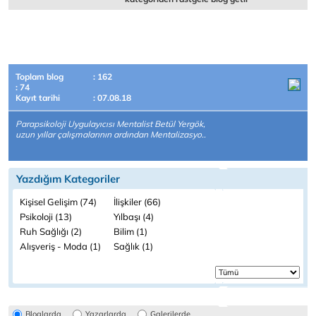
Toplam blog
: 162
: 74
Kayıt tarihi
: 07.08.18
Parapsikoloji Uygulayıcısı Mentalist Betül Yergök,
uzun yıllar çalışmalarının ardından Mentalizasyo..
Yazdığım Kategoriler
Kişisel Gelişim (74)
İlişkiler (66)
Psikoloji (13)
Yılbaşı (4)
Ruh Sağlığı (2)
Bilim (1)
Alışveriş - Moda (1)
Sağlık (1)
Bloglarda
Yazarlarda
Galerilerde