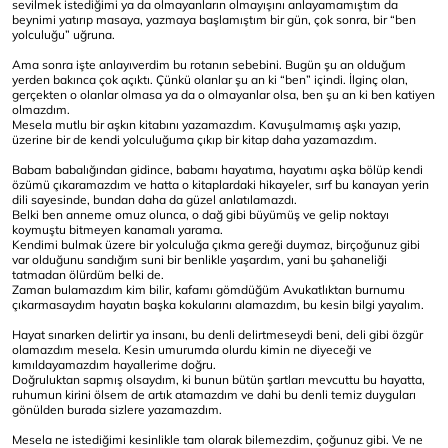
sevilmek istediğimi ya da olmayanların olmayışını anlayamamıştım da
beynimi yatırıp masaya, yazmaya başlamıştım bir gün, çok sonra, bir “ben
yolculuğu” uğruna.
Ama sonra işte anlayıverdim bu rotanın sebebini. Bugün şu an olduğum
yerden bakınca çok açıktı. Çünkü olanlar şu an ki “ben” içindi. İlginç olan,
gerçekten o olanlar olmasa ya da o olmayanlar olsa, ben şu an ki ben katiyen
olmazdım.
Mesela mutlu bir aşkın kitabını yazamazdım. Kavuşulmamış aşkı yazıp,
üzerine bir de kendi yolculuğuma çıkıp bir kitap daha yazamazdım.
Babam babalığından gidince, babamı hayatıma, hayatımı aşka bölüp kendi
özümü çıkaramazdım ve hatta o kitaplardaki hikayeler, sırf bu kanayan yerin
dili sayesinde, bundan daha da güzel anlatılamazdı.
Belki ben anneme omuz olunca, o dağ gibi büyümüş ve gelip noktayı
koymuştu bitmeyen kanamalı yarama.
Kendimi bulmak üzere bir yolculuğa çıkma gereği duymaz, birçoğunuz gibi
var olduğunu sandığım suni bir benlikle yaşardım, yani bu şahaneliği
tatmadan ölürdüm belki de.
Zaman bulamazdım kim bilir, kafamı gömdüğüm Avukatlıktan burnumu
çıkarmasaydım hayatın başka kokularını alamazdım, bu kesin bilgi yayalım.
Hayat sınarken delirtir ya insanı, bu denli delirtmeseydi beni, deli gibi özgür
olamazdım mesela. Kesin umurumda olurdu kimin ne diyeceği ve
kımıldayamazdım hayallerime doğru.
Doğruluktan sapmış olsaydım, ki bunun bütün şartları mevcuttu bu hayatta,
ruhumun kirini ölsem de artık atamazdım ve dahi bu denli temiz duyguları
gönülden burada sizlere yazamazdım.
Mesela ne istediğimi kesinlikle tam olarak bilemezdim, çoğunuz gibi. Ve ne