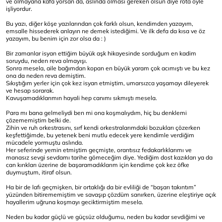
ve olmayana kafa yorsan da, aslında olması gereken olsun diye rota öyle
işliyordur.
Bu yazı, diğer köşe yazılarından çok farklı olsun, kendimden yazayım,
emsalle hissederek anlayın ne demek istediğimi. Ve ilk defa da kısa ve öz
yazayım, bu benim için zor olsa da : )
Bir zamanlar isyan ettiğim büyük aşk hikayesinde sorduğum en kadim
soruydu, neden reva olmayışı.
Sonra mesela, aile bağımdan kopan en büyük yaram çok acımıştı ve bu kez
ona da neden reva demiştim.
Sıkıştığım yerler için çok kez isyan etmiştim, umarsızca yaşamayı dileyerek
ve hesap sorarak.
Kavuşamadıklarımın hayali hep canımı sıkmıştı mesela.
Para mı bana gelmeliydi ben mi ona koşmalıydım, hiç bu denklemi
çözememiştim belki de.
Zihin ve ruh orkestrasını, sırf kendi orkestralarımdaki bozukları çözerken
keşfettiğimde, bu yetenek beni mutlu edecek yere kendimle verdiğim
mücadele yormuştu aslında.
Her seferinde yemin etmiştim geçmişte, orantısız fedakarlıklarımı ve
manasız sevgi sevdamı tarihe gömeceğim diye. Yediğim dost kazıkları ya da
can kırıkları üzerine de başaramadıklarım için kendime çok kez öfke
duymuştum, itiraf olsun.
Ha bir de lafı geçmişken, bir ortaklığı da bir evliliği de “başarı takıntım”
yüzünden bitirememiştim ve savaşıp çözdüm sanırken, üzerine eleştiriye açık
hayallerim uğruna koşmayı geciktirmiştim mesela.
Neden bu kadar güçlü ve güçsüz olduğumu, neden bu kadar sevdiğimi ve