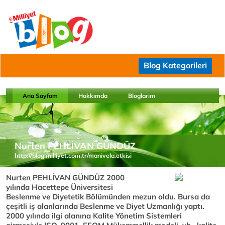
Blog Kategorileri
Ana Sayfam
Hakkımda
Bloglarım
Nurten PEHLİVAN GÜNDÜZ
http://blog.milliyet.com.tr/manivela.etkisi
Nurten PEHLİVAN GÜNDÜZ 2000
yılında Hacettepe Üniversitesi
Beslenme ve Diyetetik Bölümünden mezun oldu. Bursa da
çeşitli iş alanlarında Beslenme ve Diyet Uzmanlığı yaptı.
2000 yılında ilgi alanına Kalite Yönetim Sistemleri