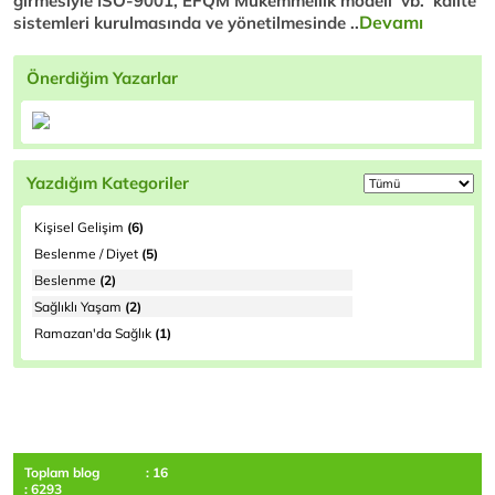
girmesiyle ISO-9001, EFQM Mükemmellik modeli vb. kalite
Devamı
sistemleri kurulmasında ve yönetilmesinde ..
Önerdiğim Yazarlar
Yazdığım Kategoriler
Kişisel Gelişim
(6)
Beslenme / Diyet
(5)
Beslenme
(2)
Sağlıklı Yaşam
(2)
Ramazan'da Sağlık
(1)
Toplam blog
: 16
: 6293