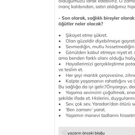
olduğumuzu idrak edebiliriz. O zama
inanç kalıbından, satın aldığımız hip
- Son olarak, sağlıklı bireyler olar
öğütler neler olacak?
• Şikayet etme şükret.
• Olan güzeldir diyebilmeye gayret 
• Sevmediğin, mutlu hissetmediğin 
• Gönülden kabul etmeye niyet et. 
ama benden farklı olanı olduğu haliyl
• Hayallerimizi gerçekleştirme potans
ve teslim et.
• Her şeyi mantık çerçevesine, zihn
• Kalpte yaşamanın rahatlığını ve öz
Bu sağlığa da iyi gelir.?Önyargıyı, d
• Yaşama sevincini çoğaltmak, enerji
şekilde ifade et. Hislerini, duyguların
• Sev, çok sev, Yaradan’dan ötürü se
• ‘Ben zamanı’ yarat.
• Yaşamın manevi tadlarını hissetm
yazarın önceki bloğu