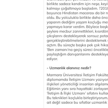
birlikte sadece kendim için neşe, key
kalmayı çoğaltmaya başladım. ?2010 y
boyunca Hindistan macerası da bir n
oldu. Bu yolculukla birlikte daha ön
yaparım dediğim yaşam koçluğu mesl
yapmaya karar verdim. Böylece başka
şeylere mecbur zannettikleri, kısırdö
çıkışlarını destekleyerek sonsuz potan
gerçekleştirebilmelerini desteklemek
açtım. Bu süreçte başka pek çok hik
‘Ben zamanı’na geçiş süreci öncelik
paylaştığım danışanlarımı destekley
ediyor.
- Uzmanlık alanınız nedir?
Marmara Üniversitesi İletişim Fak
diplomamda İletişim Uzmanı yazıyor.
ilişkileri yöneticiliği insanları algı
Eğitimin yanı sıra hayattaki zorlaya
‘İletişim & İlişki Uzmanı’ sıfatını ku
Bu teknikleri koçlukla birleştiriyorum
ait değil sadece bu sıfatlar uzmanlı