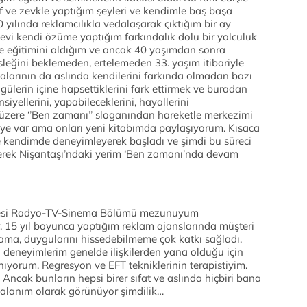
if ve zevkle yaptığım şeyleri ve kendimle baş başa
ılında reklamcılıkla vedalaşarak çıktığım bir ay
evi kendi özüme yaptığım farkındalık dolu bir yolculuk
ce eğitimini aldığım ve ancak 40 yaşımdan sonra
eğini beklemeden, ertelemeden 33. yaşım itibariyle
larının da aslında kendilerini farkında olmadan bazı
ngülerin içine hapsettiklerini fark ettirmek ve buradan
siyellerini, yapabileceklerini, hayallerini
 üzere ‘’Ben zamanı’’ sloganından hareketle merkezimi
aye var ama onları yeni kitabımda paylaşıyorum. Kısaca
le kendimde deneyimleyerek başladı ve şimdi bu süreci
erek Nişantaşı’ndaki yerim ‘Ben zamanı’nda devam
ültesi Radyo-TV-Sinema Bölümü mezunuyum
 15 yıl boyunca yaptığım reklam ajanslarında müşteri
lamama, duygularını hissedebilmeme çok katkı sağladı.
n deneyimlerim genelde ilişkilerden yana olduğu için
llanıyorum. Regresyon ve EFT tekniklerinin terapistiyim.
. Ancak bunların hepsi birer sıfat ve aslında hiçbiri bana
k alanım olarak görünüyor şimdilik…