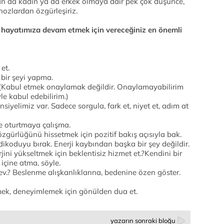
n da kadın ya da erkek olmaya dair pek çok düşünce,
nozlardan özgürleşiriz.
ak hayatımıza devam etmek için vereceğiniz en önemli
et.
bir şeyi yapma.
(Kabul etmek onaylamak değildir. Onaylamayabilirim
e kabul edebilirim.)
iyelimiz var. Sadece sorgula, fark et, niyet et, adım at
e oturtmaya çalışma.
gürlüğünü hissetmek için pozitif bakış açısıyla bak.
edikoduyu bırak. Enerji kaybından başka bir şey değildir.
ni yükseltmek için beklentisiz hizmet et.?Kendini bir
ı içine atma, söyle.
v.? Beslenme alışkanlıklarına, bedenine özen göster.
ek, deneyimlemek için gönülden dua et.
yazarın sonraki bloğu