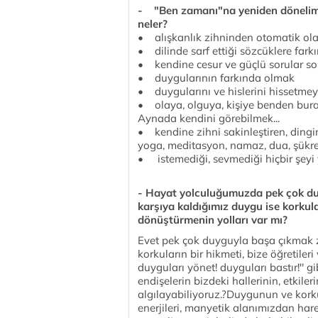
- "Ben zamanı"na yeniden dönelim..
neler?
• alışkanlık zihninden otomatik olar
• dilinde sarf ettiği sözcüklere far
• kendine cesur ve güçlü sorular s
• duygularının farkında olmak
• duygularını ve hislerini hissetmey
• olaya, olguya, kişiye benden bura
Aynada kendini görebilmek...
• kendine zihni sakinleştiren, ding
yoga, meditasyon, namaz, dua, şükre
• istemediği, sevmediği hiçbir şeyi
- Hayat yolculuğumuzda pek çok du
karşıya kaldığımız duygu ise korkul
dönüştürmenin yolları var mı?
Evet pek çok duyguyla başa çıkmak 
korkuların bir hikmeti, bize öğretileri
duyguları yönet! duyguları bastır!'' gi
endişelerin bizdeki hallerinin, etkil
algılayabiliyoruz.?Duygunun ve korku
enerjileri, manyetik alanımızdan hare