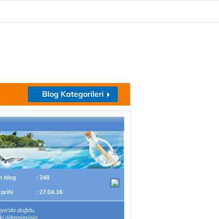
Blog Kategorileri
m blog
: 248
tarihi
: 27.04.16
ya'da doğdu.
i öğreniminin