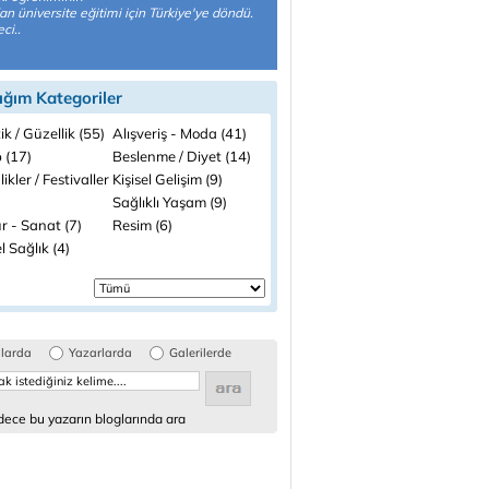
an üniversite eğitimi için Türkiye'ye döndü.
ci..
ığım Kategoriler
ik / Güzellik (55)
Alışveriş - Moda (41)
 (17)
Beslenme / Diyet (14)
likler / Festivaller
Kişisel Gelişim (9)
Sağlıklı Yaşam (9)
r - Sanat (7)
Resim (6)
 Sağlık (4)
glarda
Yazarlarda
Galerilerde
ece bu yazarın bloglarında ara