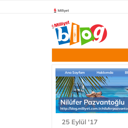
Milliyet
Ana Sayfam
Hakkımda
B
Nilüfer Pazvantoğlu
http://blog.milliyet.com.tr/niluferpazvanto
25 Eylül '17