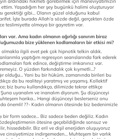
eyin ardındaki hikmeti görebilmek için maneviyatımızın
k ettim. Yaşadığım her şey bugünkü halimi oluşturuyor
sı gerektiği gibi… Olanın güzel olduğunu kabul
rifet. İşte burada Allah’a sözde değil, gerçekten özde
ce teslimiyette olmaya bir gayretim var.
arı var. Ama kadın olmanın ağırlığı sanırım biraz
luğumuzda bize yüklenen kodlamaların bir etkisi mi?
makla ilgili evet pek çok hipnotik telkin aldık.
nlarımla yaptığım regresyon seanslarında fark ederek
dlamaları fark edince, değiştirme imkanınız var.
iremeyiz. O yüzden farkındalık çok kıymetli…?
ır olduğu... Yani bu bir hüküm, zamanında birileri bu
kça da bu realiteyi yaratmış ve yaşamış. Kollektif
e; biz bunu kullandıkça, dilimizde tekrar ettikçe
 Şuna uyanalım ve inanalım diyorum. Şu düşünceyi
muhteşem harika… Hangi düşünceyi beslerseniz onu
da önemli! ??- Kadın olmanın ötesinde biz bedenimizle
ı bir form sadece… Biz sadece beden değiliz. Kadın
 özdeşleştirmenin ötesine geçebildiğinde sonsuz ve
ir, hissedebilir. Biz eril ve dişil enerjiden oluşuyoruz
 ve cinsiyetimize indirgemeden… Muhteşem bir varlık