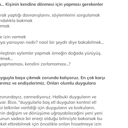
. Kişinin kendine dönmesi için yapması gerekenler
ak yaptığı davranışlarını, söylemlerini sorgulamak
kındalıkla bakmak
ormak
e izin vermek
ya yansıyan nedir? nasıl bir şeydir diye bakabilmek…
inleştiren eylemler yapmak örneğin doğada yürüyüş,
tmek...
 yapmaması, kendini zorlamaması...?
yguyla başa çıkmak zorunda kalıyoruz. En çok karşı
arımız ve endişelerimiz. Onları olumlu duygulara
zorundayız, zannediyoruz. Halbuki duyguların ve
 var. Bize, ''duygularla baş et! duyguları kontrol et!
bi telkinler verildiği için duyguların ve korkuların,
erinin değişim ve dönüşüme uğrayabileceğini yeni yeni
nun sadece bir enerji olduğu bilinciyle bakarsak bu
ket ettirebilmek için öncelikle onları hissetmeye izin