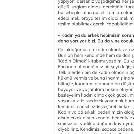
yapıyor” derseniz yaşadığımız her ş
güçlü, sağlam olması gerektiğini far
bu sebeple, olan güzel. Tam da olma
edebilmek, oraya teslim olabilmek ma
teslim olabilmek gerek. Yapabildiğim
- Kadın ya da erkek hepimizin sorunl
daha yoruyor bizi. Bu da yine çocuk
Çocukluğumuzda kadın olmak ve kız ol
Bunları hem kendimde hem de danışa
‘Kadın Olmak’ kitabımı yazdım. Bu ko
Farkında olmadığımız bir şeyi değişt
Telkinlerden biri de kadın olmanın ağ
hükmü vermiş ve buna inanmış inandı
bilinçte, kuantum alanında bu düşünc
büyüyor ve yaşamlara hakim oluyor.
besleyelim kadın olmak çok güzel, 
yaşarsınız. Hissederek yaşamak bura
kendimizi nasıl özdeşleştirebilir ki?
Kadın ya da erkek, bedenimizin aldığ
olsun erkek olsun kendini bedeniyle
sınırsız bir varlık olduğunu kavrayabil
diyebiliriz. Kendimizi sadece bedene