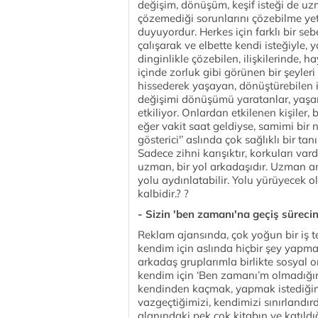
değişim, dönüşüm, keşif isteği de uzm
çözemediği sorunlarını çözebilme ye
duyuyordur. Herkes için farklı bir s
çalışarak ve elbette kendi isteğiyle,
dinginlikle çözebilen, ilişkilerinde,
içinde zorluk gibi görünen bir şeyler
hissederek yaşayan, dönüştürebilen in
değişimi dönüşümü yaratanlar, yaşamı
etkiliyor. Onlardan etkilenen kişiler
eğer vakit saat geldiyse, samimi bir 
gösterici'’ aslında çok sağlıklı bir ta
Sadece zihni karışıktır, korkuları var
uzman, bir yol arkadaşıdır. Uzman an
yolu aydınlatabilir. Yolu yürüyecek ol
kalbidir.? ?
- Sizin 'ben zamanı'na geçiş sürecin
Reklam ajansında, çok yoğun bir iş t
kendim için aslında hiçbir şey yapma
arkadaş gruplarımla birlikte sosyal
kendim için ‘Ben zamanı’m olmadığın
kendinden kaçmak, yapmak istediğimiz
vazgeçtiğimizi, kendimizi sınırlandı
alanındaki pek çok kitabın ve katıldı