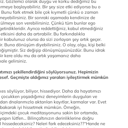
yiz. Gözlemci olarak duygu ve korku dediğimiz bu
rmeye başlayabiliriz. Bir şey size etki ediyorsa bu o
r. Bunu fark etmek bile çok kıymetli çünkü o zaman
meyebilirsiniz. Bir sonraki aşamada kendinize de
zülmeye son verebilirsiniz. Çünkü tüm bunlar ego
tirdikleridir. Ayrıca reddettiğiniz, kabul etmediğiniz
tkisini daha da artırabilir. Bu farkındalıkla
ir kabulunuz olursa da sizi zorlayan şey artık geçer.
. Buna dönüşüm diyebilirsiniz. O olay, olgu, kişi belki
değişmiştir. Siz değişip dönüşmüşsünüzdür. Bunu idrak
Bir kere oldu mu da artık yaşamanız daha
ale gelirsiniz.
ımızı şekillendirdiğini söylüyorsunuz. Hepimizin
ef. Geçmişte aldığımız yaraları iyileştirmek mümkün
es söylüyor, biliyor, hissediyor. Daha da hayatımızı
ce çocukken yaşadığımız deneyimlerin duyguları ve
zdan dnalarımızla aktarılan kayıtlar, karmalar var. Evet
le bakarak iyi hissetmek mümkün. Örneğin,
çimdeki çocuk meditasyonunu sakin bir ortamda,
apın lütfen… Bilinçaltınızın derinliklerine doğru
l hissedeceksiniz? Neleri fark edeceksiniz??“Hande ne