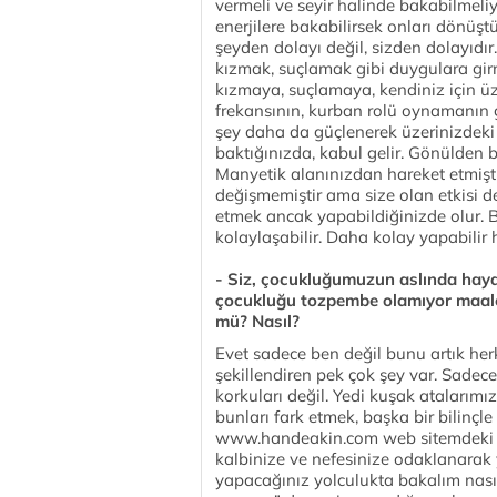
vermeli ve seyir halinde bakabilmeli
enerjilere bakabilirsek onları dönüştü
şeyden dolayı değil, sizden dolayıdı
kızmak, suçlamak gibi duygulara gir
kızmaya, suçlamaya, kendiniz için ü
frekansının, kurban rolü oynamanın ge
şey daha da güçlenerek üzerinizdeki e
baktığınızda, kabul gelir. Gönülden b
Manyetik alanınızdan hareket etmiştir
değişmemiştir ama size olan etkisi 
etmek ancak yapabildiğinizde olur. 
kolaylaşabilir. Daha kolay yapabilir h
- Siz, çocukluğumuzun aslında hayat
çocukluğu tozpembe olamıyor maales
mü? Nasıl?
Evet sadece ben değil bunu artık herk
şekillendiren pek çok şey var. Sade
korkuları değil. Yedi kuşak atalarımı
bunları fark etmek, başka bir bilinç
www.handeakin.com web sitemdeki i
kalbinize ve nefesinize odaklanarak y
yapacağınız yolculukta bakalım nası