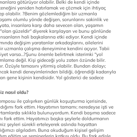
anlara götürüyor olabilir. Belki de kendi içinde
teneğini yeniden hatırlamak ve çözmek için ihtiyaç
ebep olabilir. ?Benim gözlemlediğim bir uzmanla
 yaşamı olumlu yönde değişen, sorunlarını sakinlik ve
 hayata, insanlara karşı daha sevecen olan, yaşamın
i ''olan güzeldir'' diyerek karşılayan ve bunu gönlünde
sanların hali başkalarına etki ediyor. Kendi içinde
nda değişim yaratanlar arkadaşlarını, ailelerini
, bir uzmanla çalışma deneyimine kendini açıyor. Tabii
niyet varsa…?Şunu önemle belirtmek isterimki ''yol
nımlama değil. Kişi gideceği yolu zaten özünde bilir.
dır. Özüyle temasını yitirmiş olabilir. Bundan dolayı;
cak kendi deneyimlerinden bildiği, öğrendiği kadarıyla
an gene kişinin kendisidir. Yol gösterici de sadece
iz nasıl oldu?
emposu ile çalışırken günlük koşuşturma içerisinde,
dığımı fark ettim. Hayatımın tamamı; neredeyse işti ve
 ortamlarda sıklıkla bulunuyordum. Kendi başıma sadece
ı fark ettim. Hayatımızı başka şeylerle doldurmanın
 şeyleri sürekli erteleyerek aslında hayattan
rdığımızı algıladım. Buna okuduğum kişisel gelişim
ğım eğitim ve seminerlerin katkısı oldu. Bu fark edişle