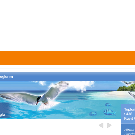
loglarım
Topla
: 438
glu
Kayıt 
Alman
Oradak