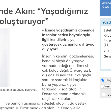
ardınd
Gazete
de Akın: “Yaşadığımız
oluşturuyor”
Yazd
- İçinde yaşadığımız dönemde
Estet
insanlar neden hayatlarıyla
Kitap
ilgili kendilerine yol
Etkin
gösterecek uzmanlara ihtiyaç
(11)
duyuyor?
Kültü
İnsanın kendini gözlemlemesi,
Genel
kendini hiçbir ön yargıya
varmadan değerlendirmesi
çok kolay değil. Önyargısız bir
dış göz, kişiye cesur ve güçlü
sorular sorarak ki koçlukta
Blo
bunu yaparız, kişiye
farkındalık sağlatabilir.
ellerimiz olduğunu belirtiyor.
Davranışlarının ardındaki
Sad
düşünce kalıplarını,
lir ve bunları aşması için destek olabilir. Bu destek
ştırıyordur. Biraz merak da olabilir. Kendiyle ilgili