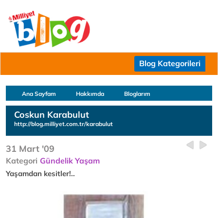
Blog Kategorileri
Ana Sayfam
Hakkımda
Bloglarım
Coskun Karabulut
http://blog.milliyet.com.tr/karabulut
31 Mart '09
Kategori
Gündelik Yaşam
Yaşamdan kesitler!..