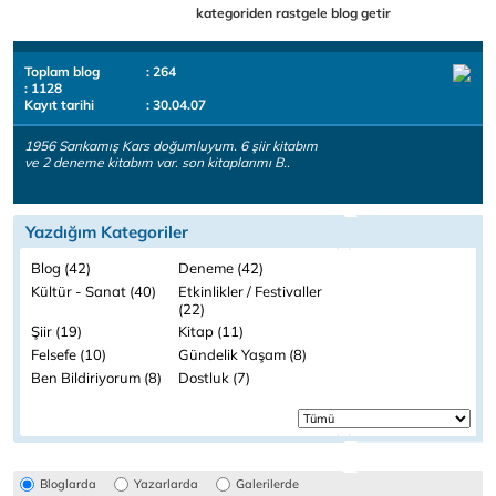
kategoriden rastgele blog getir
Toplam blog
: 264
: 1128
Kayıt tarihi
: 30.04.07
1956 Sarıkamış Kars doğumluyum. 6 şiir kitabım
ve 2 deneme kitabım var. son kitaplarımı B..
Yazdığım Kategoriler
Blog (42)
Deneme (42)
Kültür - Sanat (40)
Etkinlikler / Festivaller
(22)
Şiir (19)
Kitap (11)
Felsefe (10)
Gündelik Yaşam (8)
Ben Bildiriyorum (8)
Dostluk (7)
Bloglarda
Yazarlarda
Galerilerde