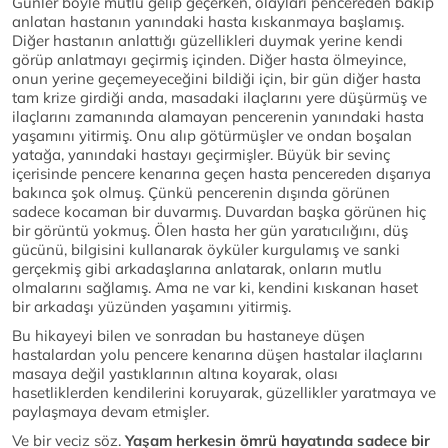
Günler böyle mutlu gelip geçerken, olayları pencereden bakıp
anlatan hastanın yanındaki hasta kıskanmaya başlamış.
Diğer hastanın anlattığı güzellikleri duymak yerine kendi
görüp anlatmayı geçirmiş içinden. Diğer hasta ölmeyince,
onun yerine geçemeyeceğini bildiği için, bir gün diğer hasta
tam krize girdiği anda, masadaki ilaçlarını yere düşürmüş ve
ilaçlarını zamanında alamayan pencerenin yanındaki hasta
yaşamını yitirmiş. Onu alıp götürmüşler ve ondan boşalan
yatağa, yanındaki hastayı geçirmişler. Büyük bir sevinç
içerisinde pencere kenarına geçen hasta pencereden dışarıya
bakınca şok olmuş. Çünkü pencerenin dışında görünen
sadece kocaman bir duvarmış. Duvardan başka görünen hiç
bir görüntü yokmuş. Ölen hasta her gün yaratıcılığını, düş
gücünü, bilgisini kullanarak öyküler kurgulamış ve sanki
gerçekmiş gibi arkadaşlarına anlatarak, onların mutlu
olmalarını sağlamış. Ama ne var ki, kendini kıskanan haset
bir arkadaşı yüzünden yaşamını yitirmiş.
Bu hikayeyi bilen ve sonradan bu hastaneye düşen
hastalardan yolu pencere kenarına düşen hastalar ilaçlarını
masaya değil yastıklarının altına koyarak, olası
hasetliklerden kendilerini koruyarak, güzellikler yaratmaya ve
paylaşmaya devam etmişler.
Ve bir veciz söz.
Yaşam herkesin ömrü hayatında sadece bir