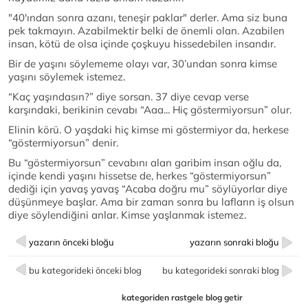
"40'ından sonra azanı, teneşir paklar" derler. Ama siz buna
pek takmayın. Azabilmektir belki de önemli olan. Azabilen
insan, kötü de olsa içinde çoşkuyu hissedebilen insandır.
Bir de yaşını söylememe olayı var, 30’undan sonra kimse
yaşını söylemek istemez.
“Kaç yaşındasın?” diye sorsan. 37 diye cevap verse
karşındaki, berikinin cevabı “Aaa... Hiç göstermiyorsun” olur.
Elinin körü. O yaşdaki hiç kimse mi göstermiyor da, herkese
“göstermiyorsun” denir.
Bu “göstermiyorsun” cevabını alan garibim insan oğlu da,
içinde kendi yaşını hissetse de, herkes “göstermiyorsun”
dediği için yavaş yavaş “Acaba doğru mu” söylüyorlar diye
düşünmeye başlar. Ama bir zaman sonra bu lafların iş olsun
diye söylendiğini anlar. Kimse yaşlanmak istemez.
yazarın önceki bloğu
yazarın sonraki bloğu
bu kategorideki önceki blog
bu kategorideki sonraki blog
kategoriden rastgele blog getir