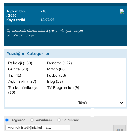
Toplam blog
: 718
: 2690
Kayıt tarihi
: 13.07.06
Tıp alanında doktor olarak çalışmaktayım, beyin
cerrahi uzmanıyım..
Yazdığım Kategoriler
Psikoloji (158)
Deneme (122)
Güncel (73)
Mizah (66)
Tıp (45)
Futbol (38)
Aşk - Evlilik (37)
Blog (15)
Telekomünikasyon
TV Programları (9)
(10)
Bloglarda
Yazarlarda
Galerilerde