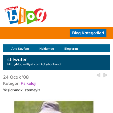
Blog Kategorileri
Ana Sayfam
Hakkımda
Bloglarım
stilwater
http://blog.milliyet.com.tr/ayhankanat
24 Ocak '08
Kategori
Psikoloji
Yaşlanmak istemeyiz