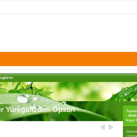
loglarım
r Yüreğinizden Öpsün
Topla
: 4996
Kayıt 
Gazete
Uzmanı