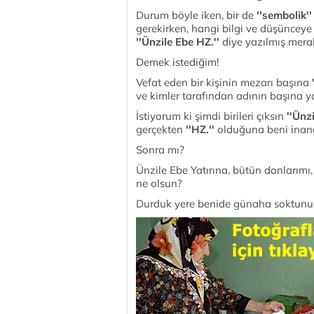
Durum böyle iken, bir de
''sembolik'
gerekirken, hangi bilgi ve düşüncey
''Ünzile Ebe HZ.''
diye
yazılmış mera
Demek istediğim!
Vefat eden bir kişinin mezarı başına
'
ve kimler tarafından adının başına 
İstiyorum ki şimdi birileri çıksın
''Ünzi
gerçekten
''HZ.''
olduğuna beni inandı
Sonra mı?
Ünzile Ebe Yatırına, bütün donlarımı
ne olsun?
Durduk yere benide günaha soktunuz 