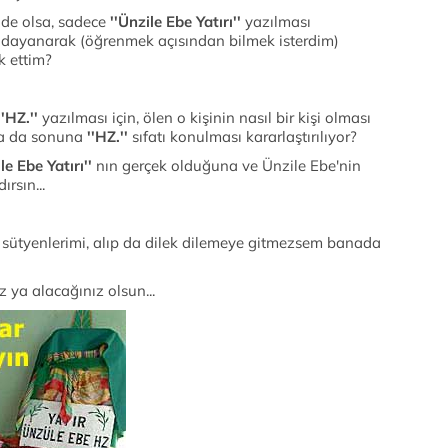
'
de olsa, sadece
''Ünzile Ebe Yatırı''
yazılması
e dayanarak (öğrenmek açısından bilmek isterdim)
k ettim?
'HZ.''
yazılması için, ölen o kişinin nasıl bir kişi olması
ya da sonuna
''HZ.''
sıfatı konulması kararlaştırılıyor?
le Ebe Yatırı''
nın gerçek olduğuna ve Ünzile Ebe'nin
rsın...
, sütyenlerimi, alıp da dilek dilemeye gitmezsem banada
ya alacağınız olsun...