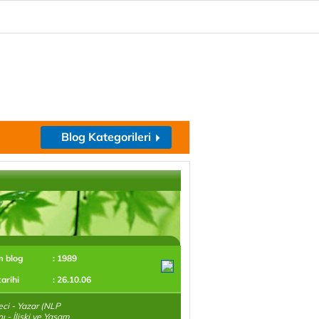
Blog Kategorileri
m blog
: 1989
tarihi
: 26.10.06
ci - Yazar (NLP
 - İlişki ve Yaşam