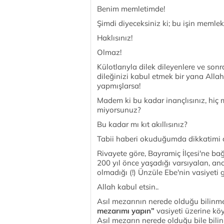
Benim memletimde!
Şimdi diyeceksiniz ki; bu işin memlek
Haklısınız!
Olmaz!
Külotlarıyla dilek dileyenlere ve son
dileğinizi kabul etmek bir yana Alla
yapmışlarsa!
Madem ki bu kadar inançlısınız, hiç m
miyorsunuz?
Bu kadar mı kıt akıllısınız?
Tabii haberi okuduğumda dikkatimi ç
Rivayete göre, Bayramiç İlçesi'ne bağ
200 yıl önce yaşadığı varsıyalan, anc
olmadığı (!) Ünzüle Ebe'nin vasiyeti 
Allah kabul etsin..
Asıl mezarının nerede olduğu bilinm
mezarımı yapın”
vasiyeti üzerine kö
Asıl mezarın nerede olduğu bile bilin