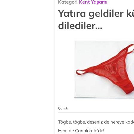
Kategori
Kent Yaşamı
Yatıra geldiler k
dilediler...
Çalıntı
Töğbe, töğbe, deseniz de nereye kad
Hem de Çanakkale'de!