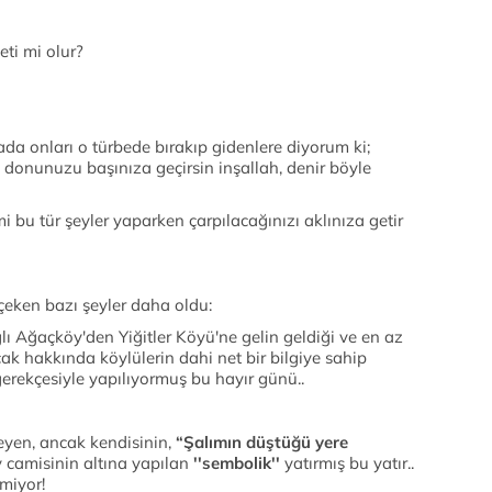
eti mi olur?
rada onları o türbede bırakıp gidenlere diyorum ki;
h donunuzu başınıza geçirsin inşallah, denir böyle
i bu tür şeyler yaparken çarpılacağınızı aklınıza getir
eken bazı şeyler daha oldu:
lı Ağaçköy'den Yiğitler Köyü'ne gelin geldiği ve en az
ak hakkında köylülerin dahi net bir bilgiye sahip
gerekçesiyle yapılıyormuş bu hayır günü..
eyen, ancak kendisinin,
“Şalımın düştüğü yere
y camisinin altına yapılan
''sembolik''
yatırmış bu yatır..
miyor!