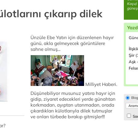
Koçu) 
güneşe
ülotlarını çıkarıp dilek
Yazd
Ünzüle Ebe Yatırı için düzenlenen hayır
Günc
günü, akla gelmeyecek görüntülere
sahne olmuş...
İlişki
Şiir 
Aşk -
Felse
Milliyet Haberi.
Düşünebiliyor musunuz yatıra hayır için
Blo
gidip, ziyaret edecekleri yerde günahtan
korkmadan, ayıptan utanmadan, orada
çıkardıkları külotlarıyla dilek tutmuşlar
ve onları türbede bırakıp gitmişler!!!
Sad
ar?