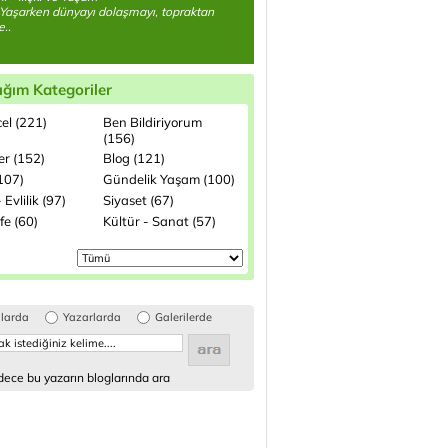
Yaşarken dünyayı dolaşmayı, topraktan
..
ığım Kategoriler
el (221)
Ben Bildiriyorum
(156)
ler (152)
Blog (121)
(107)
Gündelik Yaşam (100)
 Evlilik (97)
Siyaset (67)
fe (60)
Kültür - Sanat (57)
glarda
Yazarlarda
Galerilerde
ece bu yazarın bloglarında ara