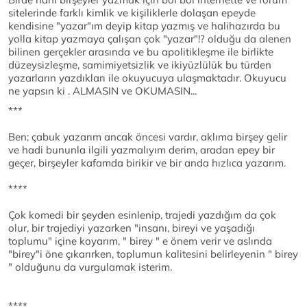
sitelerinde farklı kimlik ve kişiliklerle dolaşan epeyde
kendisine "yazar"ım deyip kitap yazmış ve halihazırda bu
yolla kitap yazmaya çalışan çok "yazar"!? olduğu da alenen
bilinen gerçekler arasında ve bu apolitikleşme ile birlikte
düzeysizleşme, samimiyetsizlik ve ikiyüzlülük bu türden
yazarların yazdıkları ile okuyucuya ulaşmaktadır. Okuyucu
ne yapsın ki . ALMASIN ve OKUMASIN...
***
Ben; çabuk yazarım ancak öncesi vardır, aklıma birşey gelir
ve hadi bununla ilgili yazmalıyım derim, aradan epey bir
geçer, birşeyler kafamda birikir ve bir anda hızlıca yazarım.
****
Çok komedi bir şeyden esinlenip, trajedi yazdığım da çok
olur, bir trajediyi yazarken "insanı, bireyi ve yaşadığı
toplumu" içine koyarım, " birey " e önem verir ve aslında
"birey"i öne çıkarırken, toplumun kalitesini belirleyenin " birey
" olduğunu da vurgulamak isterim.
****