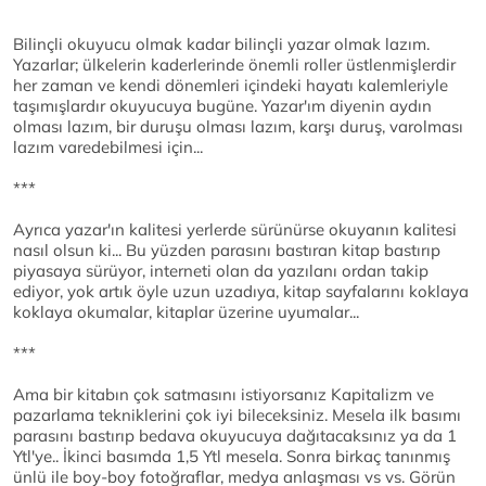
Bilinçli okuyucu olmak kadar bilinçli yazar olmak lazım.
Yazarlar; ülkelerin kaderlerinde önemli roller üstlenmişlerdir
her zaman ve kendi dönemleri içindeki hayatı kalemleriyle
taşımışlardır okuyucuya bugüne. Yazar'ım diyenin aydın
olması lazım, bir duruşu olması lazım, karşı duruş, varolması
lazım varedebilmesi için...
***
Ayrıca yazar'ın kalitesi yerlerde sürünürse okuyanın kalitesi
nasıl olsun ki... Bu yüzden parasını bastıran kitap bastırıp
piyasaya sürüyor, interneti olan da yazılanı ordan takip
ediyor, yok artık öyle uzun uzadıya, kitap sayfalarını koklaya
koklaya okumalar, kitaplar üzerine uyumalar...
***
Ama bir kitabın çok satmasını istiyorsanız Kapitalizm ve
pazarlama tekniklerini çok iyi bileceksiniz. Mesela ilk basımı
parasını bastırıp bedava okuyucuya dağıtacaksınız ya da 1
Ytl'ye.. İkinci basımda 1,5 Ytl mesela. Sonra birkaç tanınmış
ünlü ile boy-boy fotoğraflar, medya anlaşması vs vs. Görün