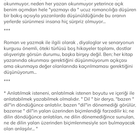
okunmuyor, neden her yazan okunmuyor yeterince açık
benim açımdan hele "yazmayı da " ucuz romancılığa düşüren
bir bakış açısıyla yazanlarda düşünüldüğünde bu oranın
yerlerde sürünmesi insana hiç sürpriz olmuyor...
***
Roman ve yazmak ile ilgili olarak , diyaloglar ve senaryonun
kurgusu önemli, öteki türlüsü boş hikayeler toplamı, dostlar
alışverişte görsün durumu, başka birşey değil. Ben; her kitap
yazanında okunması gerektiğini düşünmüyorum açıkçası
ama okunmaya değer olanlarında kaçırılmaması gerektiğini
düşünüyorum...
***
* Anlatılmak isteneni, anlatılmak istenen boyutu ve içeriği ile
anlatabilmek yazabilmek olmalıdır. " Dil " bir derya, "bazen "
dil"in döndüğünce anlatılır, bazen "dil"in dönemediği görülür,
bazense " dil"in yalan üzerinden biçimlendiği farzedilir ki; ne
dilin döndüğünce anlatılan, ne dilin dönemediğince sunulan,
ne de dilin yalan üzerinden biçimlenmesiyle son bulmayacak
olan anlaşılır... "