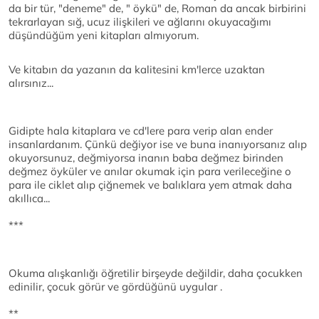
da bir tür, "deneme" de, " öykü" de, Roman da ancak birbirini
tekrarlayan sığ, ucuz ilişkileri ve ağlarını okuyacağımı
düşündüğüm yeni kitapları almıyorum.
Ve kitabın da yazanın da kalitesini km'lerce uzaktan
alırsınız...
Gidipte hala kitaplara ve cd'lere para verip alan ender
insanlardanım. Çünkü değiyor ise ve buna inanıyorsanız alıp
okuyorsunuz, değmiyorsa inanın baba değmez birinden
değmez öyküler ve anılar okumak için para verileceğine o
para ile ciklet alıp çiğnemek ve balıklara yem atmak daha
akıllıca...
***
Okuma alışkanlığı öğretilir birşeyde değildir, daha çocukken
edinilir, çocuk görür ve gördüğünü uygular .
**