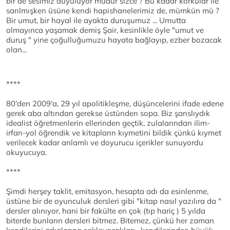
bir de sesimiz duyuluyor mudur sizce ? Bu kadar korkular ile
sarılmışken üsüne kendi hapishanelerimiz de, mümkün mü ?
Bir umut, bir hayal ile ayakta duruşumuz ... Umutta
olmayınca yaşamak demiş Şair, kesinlikle öyle "umut ve
duruş " yine çoğulluğumuzu hayata bağlayıp, ezber bozacak
olan...
****
80'den 2009'a, 29 yıl apolitikleşme, düşüncelerini ifade edene
gerek aba altından gerekse üstünden sopa. Biz şanslıydık
idealist öğretmenlerin ellerinden geçtik, zulalarından ilim-
irfan-yol öğrendik ve kitapların kıymetini bildik çünkü kıymet
verilecek kadar anlamlı ve doyurucu içerikler sunuyordu
okuyucuya.
****
Şimdi herşey taklit, emitasyon, hesapta adı da esinlenme,
üstüne bir de oyunculuk dersleri gibi "kitap nasıl yazılıra da "
dersler alınıyor, hani bir fakülte en çok (tıp hariç ) 5 yılda
biterde bunların dersleri bitmez. Bitemez, çünkü her zaman