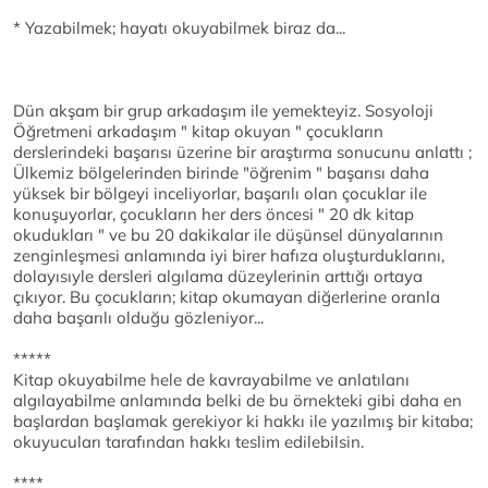
* Yazabilmek; hayatı okuyabilmek biraz da...
Dün akşam bir grup arkadaşım ile yemekteyiz. Sosyoloji
Öğretmeni arkadaşım " kitap okuyan " çocukların
derslerindeki başarısı üzerine bir araştırma sonucunu anlattı ;
Ülkemiz bölgelerinden birinde "öğrenim " başarısı daha
yüksek bir bölgeyi inceliyorlar, başarılı olan çocuklar ile
konuşuyorlar, çocukların her ders öncesi " 20 dk kitap
okudukları " ve bu 20 dakikalar ile düşünsel dünyalarının
zenginleşmesi anlamında iyi birer hafıza oluşturduklarını,
dolayısıyle dersleri algılama düzeylerinin arttığı ortaya
çıkıyor. Bu çocukların; kitap okumayan diğerlerine oranla
daha başarılı olduğu gözleniyor...
*****
Kitap okuyabilme hele de kavrayabilme ve anlatılanı
algılayabilme anlamında belki de bu örnekteki gibi daha en
başlardan başlamak gerekiyor ki hakkı ile yazılmış bir kitaba;
okuyucuları tarafından hakkı teslim edilebilsin.
****