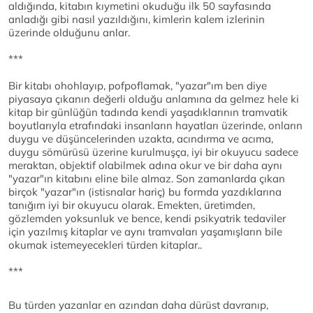
aldığında, kitabın kıymetini okuduğu ilk 50 sayfasında
anladığı gibi nasıl yazıldığını, kimlerin kalem izlerinin
üzerinde olduğunu anlar.
***
Bir kitabı ohohlayıp, pofpoflamak, "yazar"ım ben diye
piyasaya çıkanın değerli olduğu anlamına da gelmez hele ki
kitap bir günlüğün tadında kendi yaşadıklarının tramvatik
boyutlarıyla etrafındaki insanların hayatları üzerinde, onların
duygu ve düşüncelerinden uzakta, acındırma ve acıma,
duygu sömürüsü üzerine kurulmuşça, iyi bir okuyucu sadece
meraktan, objektif olabilmek adına okur ve bir daha aynı
"yazar"ın kitabını eline bile almaz. Son zamanlarda çıkan
birçok "yazar"ın (istisnalar hariç) bu formda yazdıklarına
tanığım iyi bir okuyucu olarak. Emekten, üretimden,
gözlemden yoksunluk ve bence, kendi psikyatrik tedaviler
için yazılmış kitaplar ve aynı tramvaları yaşamışların bile
okumak istemeyecekleri türden kitaplar..
***
Bu türden yazanlar en azından daha dürüst davranıp,