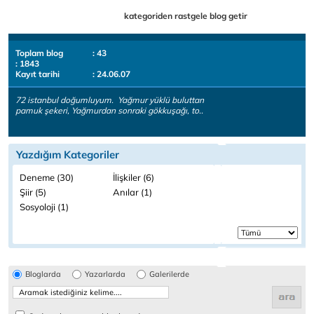
kategoriden rastgele blog getir
Toplam blog
: 43
: 1843
Kayıt tarihi
: 24.06.07
72 istanbul doğumluyum. Yağmur yüklü buluttan
pamuk şekeri, Yağmurdan sonraki gökkuşağı, to..
Yazdığım Kategoriler
Deneme (30)
İlişkiler (6)
Şiir (5)
Anılar (1)
Sosyoloji (1)
Bloglarda
Yazarlarda
Galerilerde