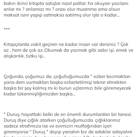
bakın ikinci kitapta satışlar nasıl patlar; ha okuyan yazılanı
anlar mı ? anlamaz mı ? orası olur muamma ama olsun
maksat isim yapıp satmaksa satılmış olur işte o kadar...
***
Kitapçılarda vakit geçiren ne kadar insan var dersiniz ? Çok
az , hem de çok az..Okumak da yazmak gibi sabır işi, emek ve
alışkanlık, tutku işi..
Çoğunda, çoğumuz da, çoğulluğumuzda " ezber bozmaktan
yana dem vurmaktan başka ezberletilmişi tekrar etmekten
başka bir şey kalmış mı ki burun uçlarımızı bile göremeyecek
kadar tükenmişliğimizden başka...
" Duruş; hayattaki belki de en önemli durumlardan bir tanesi.
Duruş diye çığlık atarken çoğulluğumuzda, çığlıklarımız
sadece etrafımıza ise ve evimizin mutfağından içeri
giremiyorsa " Duruş " deyip yanalım biz de adaklar adayalım