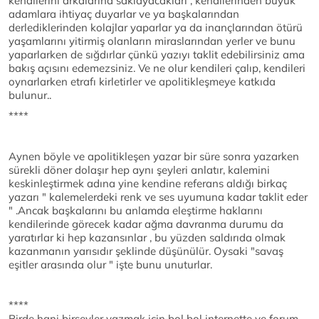
kendilerini arkalarına saklayacakları , kendilerinden büyük
adamlara ihtiyaç duyarlar ve ya başkalarından
derlediklerinden kolajlar yaparlar ya da inançlarından ötürü
yaşamlarını yitirmiş olanların miraslarından yerler ve bunu
yaparlarken de sığdırlar çünkü yazıyı taklit edebilirsiniz ama
bakış açısını edemezsiniz. Ve ne olur kendileri çalıp, kendileri
oynarlarken etrafı kirletirler ve apolitikleşmeye katkıda
bulunur..
****
Aynen böyle ve apolitikleşen yazar bir süre sonra yazarken
sürekli döner dolaşır hep aynı şeyleri anlatır, kalemini
keskinleştirmek adına yine kendine referans aldığı birkaç
yazarı " kalemelerdeki renk ve ses uyumuna kadar taklit eder
" .Ancak başkalarını bu anlamda eleştirme haklarını
kendilerinde görecek kadar ağma davranma durumu da
yaratırlar ki hep kazansınlar , bu yüzden saldırıda olmak
kazanmanın yarısıdır şeklinde düşünülür. Oysaki "savaş
eşitler arasında olur " işte bunu unuturlar.
****
Birde hani birşeyler yazmak için bol bol internette ve forum