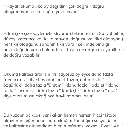
" Hayatı okumak kolay değildir " çok doğru " doğru
okuyamayan zaten doğru yazamıyor "...
Altını çize çize söylemek istiyorum tekrar tekrar : Sosyal bilinç
düzeyi yeterince kaliteli olmayan, doğrusu ya, fikri olmayan (
her fikri olduğunu sananın fikri vardır şeklinde bir algı
bozukluğuda var o bakımdan...) insan ne doğru okuyabilir ne
de doğru yazabilir.
Okuma kalitesi artırılsın mı istiyoruz öyleyse daha fazla
"demokrasi" diye haykırabilmek lazım, daha fazla "
özgürlük", daha fazla "üretim" , daha fazla " adalet " daha
fazla " insanlık", daha fazla " kardeşlik" daha fazla " aşk "
diye avazımızın çıktığınca haykırmamız lazım..
Bu yüzden açıkçası yeni çıkan hemen hemen hiçbir kitabı
almıyorum eğer arkasında bildiğim-tanıdığım sosyal bilinci
ve kalitesine güvendiğim birinin referansı yoksa... Evet " Anı "