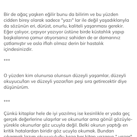
Bir de ağaç yaşken eğilir bunu da bilirim ve bu yüzden
cidden birey olarak sadece "yazı" lar ile değil yaşadıklarıyla
da sözünün eri, dürüst, onurlu, kaliteli yaşanması gerekir.
Eğer çalıyor, çırpıyor yazıyor üstüne birde küstahlık yapıp
başkalarına çamur atıyorsanız sahiden de ar damarınız
çatlamıştır ve asla iflah olmaz derin bir hastalık
içindesinizdir.
***
O yüzden kim olunursa olunsun düzeyli yaşamlar, düzeyli
okuyucu/ları ve düzeyli yazar/ları peşi sıra getirecektir diye
düşünürüm.
***
Çünkü kitaplar hele de iyi yazılmış ise kesinlikle er yada geç
gerçek değerlerine ulaşırlar ve okunurlar ama gönül gözüyle-
yürekle okunurlar göz ucuyla değil. Belki okurun yaptığı en
kritik hatalardan biridir göz ucuyla okumak. Bundan
çıkarmak lazım okuyuculuğu keza her kitap yazanın " yazar"