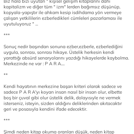
Biz hala bizi uyutan " kişisel gelişim kitaplarını dahi
kapitalizm ve diğer tüm " izm" lerden bağımsız düşünüp,
kopyala-yapıştır ile ahkam kesip isdihdama yön vermeye
çalışan yetkililerin ezberledikleri cümleleri pazarlaması ile
uyutuluyoruz " ...
***
Sonuç nedir başından sonuna ezber,ezberle, ezberlediğini
uygula, sonrası, sonrası hikaye. Üstelik herkesin kendi
yarattığı absürd senaryolarını yazdığı hikayelerde kaybolma.
Merkezinde ne var : P A R A....
**
Kendi hayatının merkezine başarı kriteri olarak sadece ve
sadece P A R A'yı koyan insan nasıl bir insan olur, elbette
boş bir çuval gibi olur üstelik delik, dolayısıyle ne vermek
isterseniz, isteyin, sizden aldığını deliklerinden akıtacaktır
geri ve posasıyla kendini ifade edecektir.
***
Şimdi neden kitap okuma oranları düşük, neden kitap