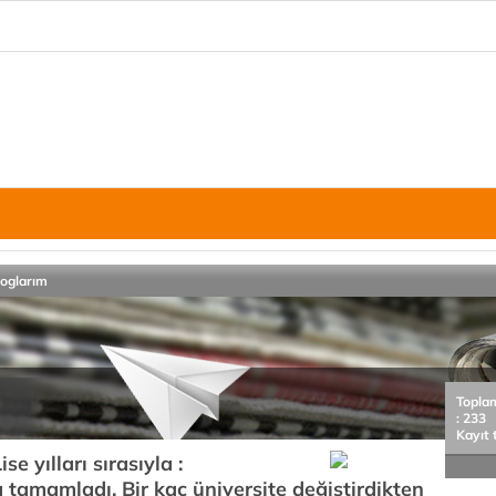
loglarım
Topla
: 233
Kayıt 
e yılları sırasıyla :
tamamladı. Bir kaç üniversite değiştirdikten