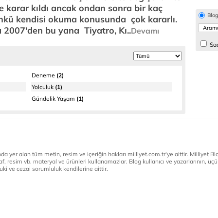
e karar kıldı ancak ondan sonra bir kaç
Blo
ünkü kendisi okuma konusunda çok kararlı.
2007'den bu yana Tiyatro, Kı..
Devamı
Sad
Deneme
(2)
Yolculuk
(1)
Gündelik Yaşam
(1)
a yer alan tüm metin, resim ve içeriğin hakları milliyet.com.tr'ye aittir. Milliyet Blog
af, resim vb. materyal ve ürünleri kullanamazlar. Blog kullanıcı ve yazarlarının, üçün
ki ve cezai sorumluluk kendilerine aittir.