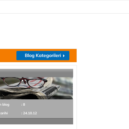
Blog Kategorileri
m blog
: 8
tarihi
: 24.10.12