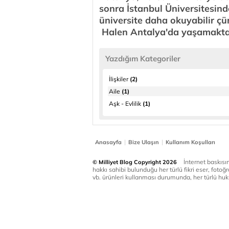
sonra İstanbul Üniversitesind
üniversite daha okuyabilir ç
Halen Antalya'da yaşamakta 
Yazdığım Kategoriler
İlişkiler
(2)
Aile
(1)
Aşk - Evlilik
(1)
|
|
Anasayfa
Bize Ulaşın
Kullanım Koşulları
İnternet baskısınd
© Milliyet Blog Copyright 2026
hakkı sahibi bulunduğu her türlü fikri eser, fotoğr
vb. ürünleri kullanması durumunda, her türlü huku