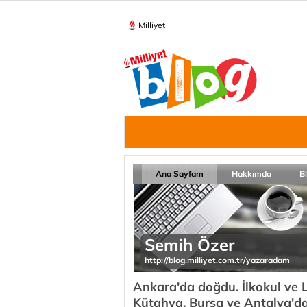
Milliyet
Ana Sayfam
Hakkımda
B
Semih Özer
http://blog.milliyet.com.tr/yazaradam
Ankara'da doğdu. İlkokul ve Lis
Kütahya, Bursa ve Antalya'da 