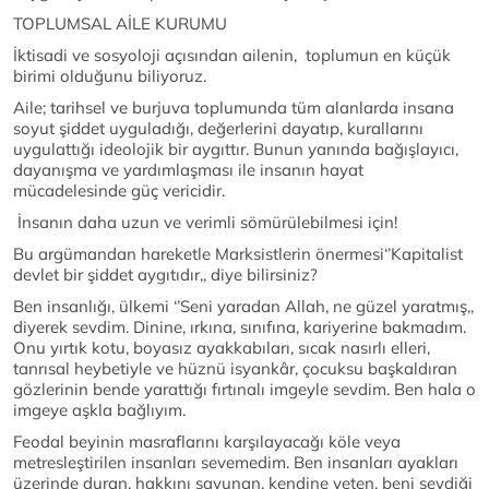
TOPLUMSAL AİLE KURUMU
İktisadi ve sosyoloji açısından ailenin, toplumun en küçük
birimi olduğunu biliyoruz.
Aile; tarihsel ve burjuva toplumunda tüm alanlarda insana
soyut şiddet uyguladığı, değerlerini dayatıp, kurallarını
uygulattığı ideolojik bir aygıttır. Bunun yanında bağışlayıcı,
dayanışma ve yardımlaşması ile insanın hayat
mücadelesinde güç vericidir.
İnsanın daha uzun ve verimli sömürülebilmesi için!
Bu argümandan hareketle Marksistlerin önermesi‘’Kapitalist
devlet bir şiddet aygıtıdır,, diye bilirsiniz?
Ben insanlığı, ülkemi ‘’Seni yaradan Allah, ne güzel yaratmış,,
diyerek sevdim. Dinine, ırkına, sınıfına, kariyerine bakmadım.
Onu yırtık kotu, boyasız ayakkabıları, sıcak nasırlı elleri,
tanrısal heybetiyle ve hüznü isyankâr, çocuksu başkaldıran
gözlerinin bende yarattığı fırtınalı imgeyle sevdim. Ben hala o
imgeye aşkla bağlıyım.
Feodal beyinin masraflarını karşılayacağı köle veya
metresleştirilen insanları sevemedim. Ben insanları ayakları
üzerinde duran, hakkını savunan, kendine yeten, beni sevdiği