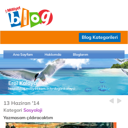
Blog Kategorileri
Ana Sayfam
Hakkımda
Bloglarım
Erol Kalaycı
http://blog.milliyet.com.tr/erdogankalayci
13 Haziran '14
Kategori
Sosyoloji
Yazmasam çıldıracaktım