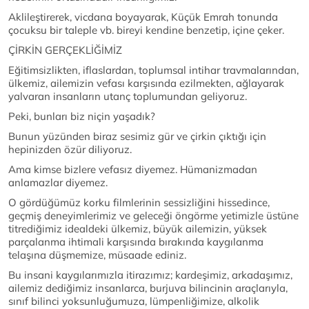
Aklileştirerek, vicdana boyayarak, Küçük Emrah tonunda
çocuksu bir taleple vb. bireyi kendine benzetip, içine çeker.
ÇİRKİN GERÇEKLİĞİMİZ
Eğitimsizlikten, iflaslardan, toplumsal intihar travmalarından,
ülkemiz, ailemizin vefası karşısında ezilmekten, ağlayarak
yalvaran insanların utanç toplumundan geliyoruz.
Peki, bunları biz niçin yaşadık?
Bunun yüzünden biraz sesimiz gür ve çirkin çıktığı için
hepinizden özür diliyoruz.
Ama kimse bizlere vefasız diyemez. Hümanizmadan
anlamazlar diyemez.
O gördüğümüz korku filmlerinin sessizliğini hissedince,
geçmiş deneyimlerimiz ve geleceği öngörme yetimizle üstüne
titrediğimiz idealdeki ülkemiz, büyük ailemizin, yüksek
parçalanma ihtimali karşısında bırakında kaygılanma
telaşına düşmemize, müsaade ediniz.
Bu insani kaygılarımızla itirazımız; kardeşimiz, arkadaşımız,
ailemiz dediğimiz insanlarca, burjuva bilincinin araçlarıyla,
sınıf bilinci yoksunluğumuza, lümpenliğimize, alkolik