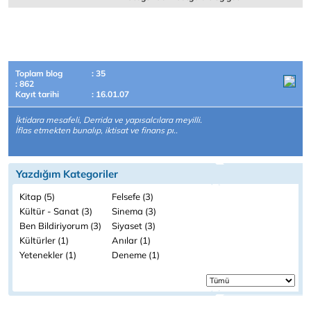
Toplam blog
: 35
: 862
Kayıt tarihi
: 16.01.07
İktidara mesafeli, Derrida ve yapısalcılara meyilli.
İflas etmekten bunalıp, iktisat ve finans pı..
Yazdığım Kategoriler
Kitap (5)
Felsefe (3)
Kültür - Sanat (3)
Sinema (3)
Ben Bildiriyorum (3)
Siyaset (3)
Kültürler (1)
Anılar (1)
Yetenekler (1)
Deneme (1)