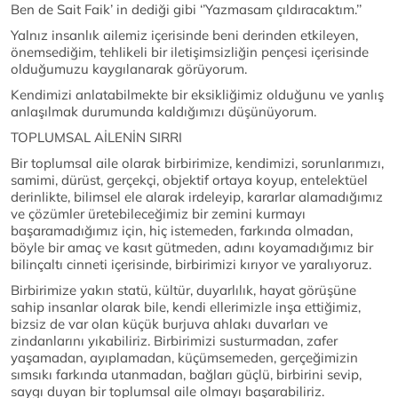
Ben de Sait Faik’ in dediği gibi ‘’Yazmasam çıldıracaktım.’’
Yalnız insanlık ailemiz içerisinde beni derinden etkileyen,
önemsediğim, tehlikeli bir iletişimsizliğin pençesi içerisinde
olduğumuzu kaygılanarak görüyorum.
Kendimizi anlatabilmekte bir eksikliğimiz olduğunu ve yanlış
anlaşılmak durumunda kaldığımızı düşünüyorum.
TOPLUMSAL AİLENİN SIRRI
Bir toplumsal aile olarak birbirimize, kendimizi, sorunlarımızı,
samimi, dürüst, gerçekçi, objektif ortaya koyup, entelektüel
derinlikte, bilimsel ele alarak irdeleyip, kararlar alamadığımız
ve çözümler üretebileceğimiz bir zemini kurmayı
başaramadığımız için, hiç istemeden, farkında olmadan,
böyle bir amaç ve kasıt gütmeden, adını koyamadığımız bir
bilinçaltı cinneti içerisinde, birbirimizi kırıyor ve yaralıyoruz.
Birbirimize yakın statü, kültür, duyarlılık, hayat görüşüne
sahip insanlar olarak bile, kendi ellerimizle inşa ettiğimiz,
bizsiz de var olan küçük burjuva ahlakı duvarları ve
zindanlarını yıkabiliriz. Birbirimizi susturmadan, zafer
yaşamadan, ayıplamadan, küçümsemeden, gerçeğimizin
sımsıkı farkında utanmadan, bağları güçlü, birbirini sevip,
saygı duyan bir toplumsal aile olmayı başarabiliriz.