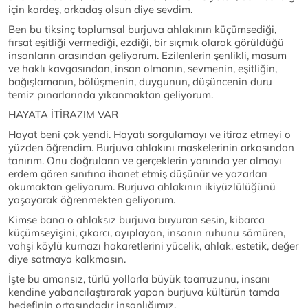
için kardeş, arkadaş olsun diye sevdim.
Ben bu tiksinç toplumsal burjuva ahlakının küçümsediği,
fırsat eşitliği vermediği, ezdiği, bir sıçmık olarak görüldüğü
insanların arasından geliyorum. Ezilenlerin şenlikli, masum
ve haklı kavgasından, insan olmanın, sevmenin, eşitliğin,
bağışlamanın, bölüşmenin, duygunun, düşüncenin duru
temiz pınarlarında yıkanmaktan geliyorum.
HAYATA İTİRAZIM VAR
Hayat beni çok yendi. Hayatı sorgulamayı ve itiraz etmeyi o
yüzden öğrendim. Burjuva ahlakını maskelerinin arkasından
tanırım. Onu doğruların ve gerçeklerin yanında yer almayı
erdem gören sınıfına ihanet etmiş düşünür ve yazarları
okumaktan geliyorum. Burjuva ahlakının ikiyüzlülüğünü
yaşayarak öğrenmekten geliyorum.
Kimse bana o ahlaksız burjuva buyuran sesin, kibarca
küçümseyişini, çıkarcı, ayıplayan, insanın ruhunu sömüren,
vahşi köylü kurnazı hakaretlerini yücelik, ahlak, estetik, değer
diye satmaya kalkmasın.
İşte bu amansız, türlü yollarla büyük taarruzunu, insanı
kendine yabancılaştırarak yapan burjuva kültürün tamda
hedefinin ortasındadır insanlığımız.