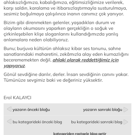
ahlaksızlığımıza, kabalığımıza, eğitimsizliğimize verilerek,
karşı saldırı, karalama ve itibarsızlaştırmayla susturulmaya,
sesimiz boğulmaya çalışılınca inanın canımız çok yanıyor.
Bizim gibi direnmekten gelenler, yaşadıkları durum ve
olayların okumasını yaparken gerçekliğin o soğuk ve
çirkinleşebilen klişe sloganlarını kullandığımızda yanlış
anlamalara neden olabiliyoruz.
Bunu; burjuva kültürün ahlaksız kibar ses tonunu, sahne
sanatlarındaki maharetini, zekâmızla alay eden kurnazlığını
becerememekten değil,
ahlaki olarak reddettiğimiz için
yapıyoruz
.
Gönül sevdiğine darılır, derler. İnsan sevdiğinin canını yakar.
Tümünüze sevgimiz baki ve değeriniz yüksektir.
Erol KALAYCI
yazarın önceki bloğu
yazarın sonraki bloğu
bu kategorideki önceki blog
bu kategorideki sonraki blog
kategoriden rastgele blog getir