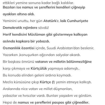
ettikleri yemine sonuna kadar bağlı kaldılar.
Bazıları ise namus ve şereflerini kendileri çiğneyip
ayakları altına aldı.
Yeminini unuttu, her gün
Atatürk
’e,
laik
Cumhuriyete
Demokratik rejimlere
sövdü!
Herif kendisini Müslüman gibi göstermeye kalkışan
aslında kapkara bir yobazdı.
Osmanlılık özentisi
içinde, Suudi Arabistan’dan beslenir,
Yazarken ,konuşurken ağzından salyalar akardı.
Bir başkası ömrünü
vatanın ve milletin bölünmezliğine
karşı çıkmaya ve
Kürtçülük
yapmaya adamıştı..
Bu konuda elinden geleni ardına koymadı.
Meclis kürsüsüne çıkıp
Kürtçe
(!
) yemin etmeye kalkıştı.
Aralarında nice vatan ve millet düşmanları,
yobazlar ve hırsızlar vardı. Bunları yaşadım ve gördüm.
Hepsi de
namus ve şereflerini paspas gibi çiğnediler.