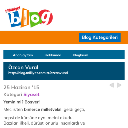
Blog Kategorileri
Ana Sayfam
Hakkımda
Bloglarım
Özcan Vural
http://blog.milliyet.com.tr/ozcanvural
25 Haziran '15
Kategori
Siyaset
Yemin mi? Boşver!
Meclis’ten
binlerce milletvekili
geldi geçti,
hepsi de kürsüde aynı metni okudu.
Bazıları ilkeli, dürüst, onurlu insanlardı ve