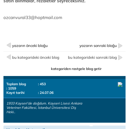
satın alınmalar, rezaletler seyreceksiniz.
ozcanvural33@hoptmail.com
yazarın önceki bloğu
yazarın sonraki bloğu
bu kategorideki önceki blog
bu kategorideki sonraki blog
kategoriden rastgele blog getir
Toplam blog
: 453
: 1059
Kayıt tarihi
: 24.07.06
1933 Kayseri'de doğdum. Kayseri Lisesi Ankara
Veteriner Fakültesi, İstanbul Üniversitesi Diş
Heki..