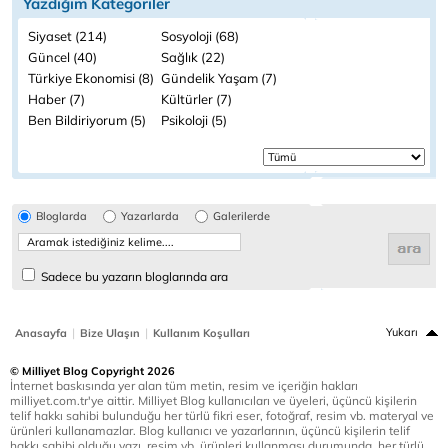
Yazdığım Kategoriler
Siyaset (214)
Sosyoloji (68)
Güncel (40)
Sağlık (22)
Türkiye Ekonomisi (8)
Gündelik Yaşam (7)
Haber (7)
Kültürler (7)
Ben Bildiriyorum (5)
Psikoloji (5)
Bloglarda
Yazarlarda
Galerilerde
Sadece bu yazarın bloglarında ara
|
|
Yukarı
Anasayfa
Bize Ulaşın
Kullanım Koşulları
© Milliyet Blog Copyright 2026
İnternet baskısında yer alan tüm metin, resim ve içeriğin hakları
milliyet.com.tr'ye aittir. Milliyet Blog kullanıcıları ve üyeleri, üçüncü kişilerin
telif hakkı sahibi bulunduğu her türlü fikri eser, fotoğraf, resim vb. materyal ve
ürünleri kullanamazlar. Blog kullanıcı ve yazarlarının, üçüncü kişilerin telif
hakkı sahibi olduğu yazı, resim vb. ürünleri kullanması durumunda, her türlü