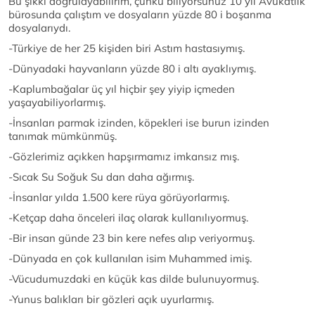
Bu şıkkı doğrulayabilirim, çünkü biliyorsunuz 10 yıl Avukatlık
bürosunda çalıştım ve dosyaların yüzde 80 i boşanma
dosyalarıydı.
-Türkiye de her 25 kişiden biri Astım hastasıymış.
-Dünyadaki hayvanların yüzde 80 i altı ayaklıymış.
-Kaplumbağalar üç yıl hiçbir şey yiyip içmeden
yaşayabiliyorlarmış.
-İnsanları parmak izinden, köpekleri ise burun izinden
tanımak mümkünmüş.
-Gözlerimiz açıkken hapşırmamız imkansız mış.
-Sıcak Su Soğuk Su dan daha ağırmış.
-İnsanlar yılda 1.500 kere rüya görüyorlarmış.
-Ketçap daha önceleri ilaç olarak kullanılıyormuş.
-Bir insan günde 23 bin kere nefes alıp veriyormuş.
-Dünyada en çok kullanılan isim Muhammed imiş.
-Vücudumuzdaki en küçük kas dilde bulunuyormuş.
-Yunus balıkları bir gözleri açık uyurlarmış.