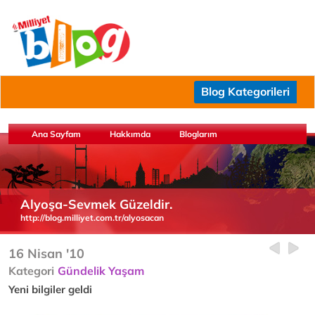
Blog Kategorileri
Ana Sayfam
Hakkımda
Bloglarım
Alyoşa-Sevmek Güzeldir.
http://blog.milliyet.com.tr/alyosacan
16 Nisan '10
Kategori
Gündelik Yaşam
Yeni bilgiler geldi