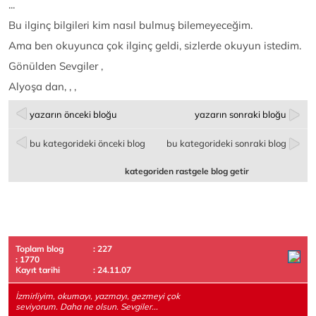
...
Bu ilginç bilgileri kim nasıl bulmuş bilemeyeceğim.
Ama ben okuyunca çok ilginç geldi, sizlerde okuyun istedim.
Gönülden Sevgiler ,
Alyoşa dan, , ,
yazarın önceki bloğu
yazarın sonraki bloğu
bu kategorideki önceki blog
bu kategorideki sonraki blog
kategoriden rastgele blog getir
Toplam blog
: 227
: 1770
Kayıt tarihi
: 24.11.07
İzmirliyim, okumayı, yazmayı, gezmeyi çok
seviyorum. Daha ne olsun. Sevgiler...