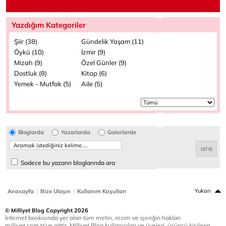
Yazdığım Kategoriler
Şiir (38)
Gündelik Yaşam (11)
Öykü (10)
İzmir (9)
Mizah (9)
Özel Günler (9)
Dostluk (8)
Kitap (6)
Yemek - Mutfak (5)
Aile (5)
Bloglarda
Yazarlarda
Galerilerde
Sadece bu yazarın bloglarında ara
|
|
Yukarı
Anasayfa
Bize Ulaşın
Kullanım Koşulları
© Milliyet Blog Copyright 2026
İnternet baskısında yer alan tüm metin, resim ve içeriğin hakları
milliyet.com.tr'ye aittir. Milliyet Blog kullanıcıları ve üyeleri, üçüncü kişilerin