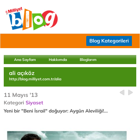
Blog Kategorileri
Ana Sayfam
Hakkımda
Bloglarım
ali açıköz
http://blog.milliyet.com.tr/alia
11 Mayıs '13
Kategori
Siyaset
Yeni bir "Beni İsrail" doğuyor: Aygün Aleviliği!...