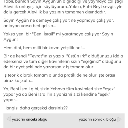
Tabii, bunları Sayın Aygün'ün algıladığı ve yaymaya çalıştığı
Alevilik anlayışı için söylüyorum...Yoksa, Ehl-i Beyt sevgisiyle
dolu gerçek Alevilik bu yazının tamamen dışındadır.
Sayın Aygün ne demeye çalışıyor; ne yapmaya çalışıyor,
anlayan varsa beri gelsin...
Yoksa yeni bir "Beni İsrail" mi yaratmaya çalışıyor Sayın
Aygün!!
Hem dini, hem milli bir kavmiyetçilik ha!!...
Bir de kendi "Tevrat"ınızı yazıp "üstün ırk" olduğunuzu iddia
ederseniz ve tüm diğer kavimlerin sizin "eşeğiniz" olduğunu
da bir ayet şeklinde yazarsanız iş tamam olur...
İş teorik olarak tamam olur da pratik de ne olur işte orası
biraz kuşkulu...
Ya, Beni İsrail gibi, sizin Yehova tüm kavimleri size "eşek"
yapar ya da Beni İsrail'in siyonizmi sizi kendine "eşek"
yapar...
Hangisi daha gerçekçi dersiniz??
yazarın önceki bloğu
yazarın sonraki bloğu