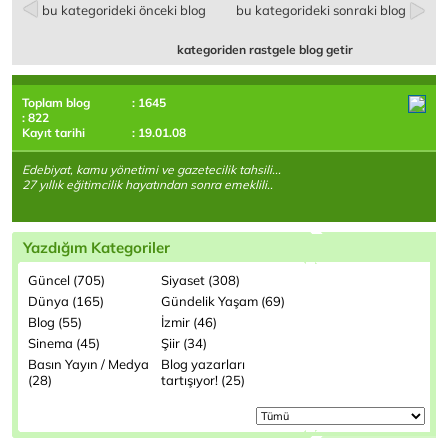
bu kategorideki önceki blog
bu kategorideki sonraki blog
kategoriden rastgele blog getir
Toplam blog
: 1645
: 822
Kayıt tarihi
: 19.01.08
Edebiyat, kamu yönetimi ve gazetecilik tahsili...
27 yıllık eğitimcilik hayatından sonra emeklili..
Yazdığım Kategoriler
Güncel (705)
Siyaset (308)
Dünya (165)
Gündelik Yaşam (69)
Blog (55)
İzmir (46)
Sinema (45)
Şiir (34)
Basın Yayın / Medya
Blog yazarları
(28)
tartışıyor! (25)