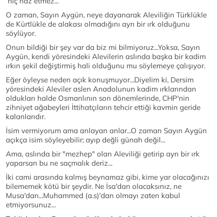
hiç haz etmez...
O zaman, Sayın Aygün, neye dayanarak Aleviliğin Türklükle
de Kürtlükle de alakası olmadığını ayrı bir ırk olduğunu
söylüyor.
Onun bildiği bir şey var da biz mi bilmiyoruz...Yoksa, Sayın
Aygün, kendi yöresindeki Alevilerin aslında başka bir kadim
ırkın şekil değiştirmiş hali olduğunu mu söylemeye çalışıyor.
Eğer öyleyse neden açık konuşmuyor...Diyelim ki, Dersim
yöresindeki Aleviler aslen Anadolunun kadim ırklarından
oldukları halde Osmanlının son dönemlerinde, CHP'nin
zihniyet ağabeyleri İttihatçıların tehcir ettiği kavmin geride
kalanlarıdır.
İsim vermiyorum ama anlayan anlar...O zaman Sayın Aygün
açıkça isim söyleyebilir; ayıp değli günah değil...
Ama, aslında bir "mezhep" olan Aleviliği getirip ayrı bir ırk
yaparsan bu ne saçmalık deriz...
İki cami arasında kalmış beynamaz gibi, kime yar olacağınızı
bilememek kötü bir şeydir. Ne İsa'dan olacaksınız, ne
Musa'dan...Muhammed (a.s)'dan olmayı zaten kabul
etmiyorsunuz...