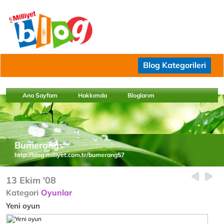
Blog Kategorileri
Ana Sayfam
Hakkımda
Bloglarım
Bumerangs
http://blog.milliyet.com.tr/bumerang57
13 Ekim '08
Kategori
Oyunlar
Yeni oyun