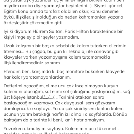
miydim acaba diye yormuşlar beyinlerini. :) Siyasi, güncel,
Eğitim konularında tarafsız olabilen okur, konu deneme,
öykü, ilişkiler, şiir olduğun da neden kahramanları yazarla
özdeşleştirir çözemedim gitti…
İyi ki diyorum Hürrem Sultan, Paris Hilton karakterinde bir
kişiyi imgeleyip bir şeyler yazmadım.
Uzak kalışımın bir başka sebebi de kalem tutarken ellerimin
titremesi… Bu çağda, bu gün ki Teknoloji ile canavar gibi
klavyeler varken yazamayışımı kalem tutamamakla
ilişkilendiremediniz sanırım.
Efendim ben, karşımda ki boş monitöre bakarken klavyede
harikalar yaratamayanlardanım.
Defterimi açacağım, elime ucu çok ince olmayan kurşun
kalemimi alacağım, sol elimi sol şakağıma yaslayacağım, sağ
üst köşeye İstanbul/…./…./…. Tarihini attıktan sonra
başlayacağım yazmaya. Çok duygusal isem gözyaşım
damlayacak o sayfaya. Ya da çok sinirliysem kırılan kalem
ucunun yarım bıraktığı harfin izi olmalı o sayfalarda. Dönüp
baktığım da o tarihte ki beni, an’ı hatırlamalıyım.
Yazarken akmalıyım sayfaya. Kalemimin ucu tükenmeli.