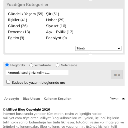
Yazdığım Kategoriler
Gündelik Yaşam (59)
Şiir (51)
İlişkiler (41)
Haber (29)
Güncel (26)
Siyaset (16)
Deneme (13)
Aşk - Evlilik (12)
Eğitim (9)
Edebiyat (9)
Bloglarda
Yazarlarda
Galerilerde
Sadece bu yazarın bloglarında ara
|
|
Yukarı
Anasayfa
Bize Ulaşın
Kullanım Koşulları
© Milliyet Blog Copyright 2026
İnternet baskısında yer alan tüm metin, resim ve içeriğin hakları
milliyet.com.tr'ye aittir. Milliyet Blog kullanıcıları ve üyeleri, üçüncü kişilerin
telif hakkı sahibi bulunduğu her türlü fikri eser, fotoğraf, resim vb. materyal ve
ürünleri kullanamazlar. Blog kullanıcı ve yazarlarının, üçüncü kişilerin telif