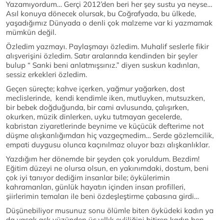
Yazamıyordum… Gerçi 2012’den beri her şey sustu ya neyse…
Asıl konuya dönecek olursak, bu Coğrafyada, bu ülkede,
yaşadığımız Dünyada o denli çok malzeme var ki yazmamak
mümkün değil.
Özledim yazmayı. Paylaşmayı özledim. Muhalif seslerle fikir
alışverişini özledim. Satır aralarında kendinden bir şeyler
bulup “ Sanki beni anlatmışsınız.” diyen suskun kadınları,
sessiz erkekleri özledim.
Geçen süreçte; kahve içerken, yağmur yağarken, dost
meclislerinde, kendi kendimle iken, mutluyken, mutsuzken,
bir bebek doğduğunda, bir cami avlusunda, çalışırken,
okurken, müzik dinlerken, uyku tutmayan gecelerde,
kabristan ziyaretlerinde beynime ve küçücük defterime not
düşme alışkanlığımdan hiç vazgeçmedim… Serde gözlemcilik,
empati duygusu olunca kaçınılmaz oluyor bazı alışkanlıklar.
Yazdığım her dönemde bir şeyden çok yoruldum. Bezdim!
Eğitim düzeyi ne olursa olsun, en yakınımdaki, dostum, beni
çok iyi tanıyor dediğim insanlar bile; öykülerimin
kahramanları, günlük hayatın içinden insan profilleri,
şiirlerimin temaları ile beni özdeşleştirme çabasına girdi…
Düşünebiliyor musunuz sonu ölümle biten öyküdeki kadın ya
da yasak aşk yüzünden üç yıllık evliliğini bitiren kadın ben