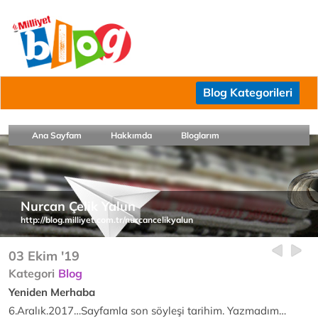
Blog Kategorileri
Ana Sayfam
Hakkımda
Bloglarım
Nurcan Çelik Yalun
http://blog.milliyet.com.tr/nurcancelikyalun
03 Ekim '19
Kategori
Blog
Yeniden Merhaba
6.Aralık.2017…Sayfamla son söyleşi tarihim. Yazmadım…