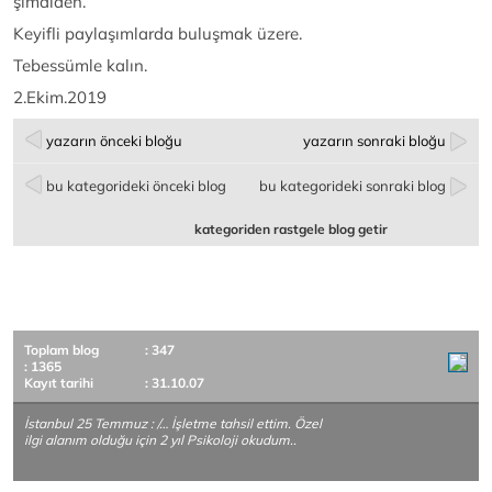
şimdiden.
Keyifli paylaşımlarda buluşmak üzere.
Tebessümle kalın.
2.Ekim.2019
yazarın önceki bloğu
yazarın sonraki bloğu
bu kategorideki önceki blog
bu kategorideki sonraki blog
kategoriden rastgele blog getir
Toplam blog
: 347
: 1365
Kayıt tarihi
: 31.10.07
İstanbul 25 Temmuz : /… İşletme tahsil ettim. Özel
ilgi alanım olduğu için 2 yıl Psikoloji okudum..