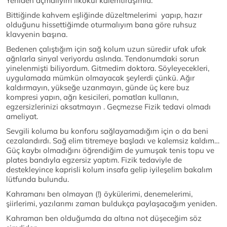
Yeniden açmalıyım ilkokul kalemtıraşımla.
Bittiğinde kahvem eşliğinde düzeltmelerimi yapıp, hazır
olduğunu hissettiğimde oturmalıyım bana göre ruhsuz
klavyenin başına.
Bedenen çalıştığım için sağ kolum uzun süredir ufak ufak
ağrılarla sinyal veriyordu aslında. Tendonumdaki sorun
yinelenmişti biliyordum. Gitmedim doktora. Söyleyecekleri,
uygulamada mümkün olmayacak şeylerdi çünkü. Ağır
kaldırmayın, yükseğe uzanmayın, günde üç kere buz
kompresi yapın, ağrı kesicileri, pomatları kullanın,
egzersizlerinizi aksatmayın . Geçmezse Fizik tedavi olmadı
ameliyat.
Sevgili koluma bu konforu sağlayamadığım için o da beni
cezalandırdı. Sağ elim titremeye başladı ve kalemsiz kaldım…
Güç kaybı olmadığını öğrendiğim de yumuşak tenis topu ve
plates bandıyla egzersiz yaptım. Fizik tedaviyle de
destekleyince kaprisli kolum insafa gelip iyileşelim bakalım
lütfunda bulundu.
Kahramanı ben olmayan (!) öykülerimi, denemelerimi,
şiirlerimi, yazılarımı zaman buldukça paylaşacağım yeniden.
Kahraman ben olduğumda da altına not düşeceğim söz