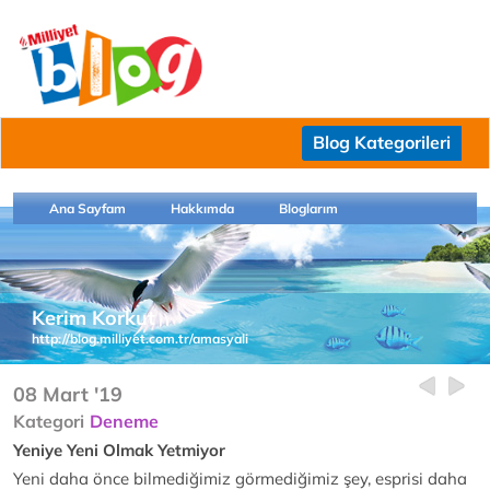
Blog Kategorileri
Ana Sayfam
Hakkımda
Bloglarım
Kerim Korkut
http://blog.milliyet.com.tr/amasyali
08 Mart '19
Kategori
Deneme
Yeniye Yeni Olmak Yetmiyor
Yeni daha önce bilmediğimiz görmediğimiz şey, esprisi daha