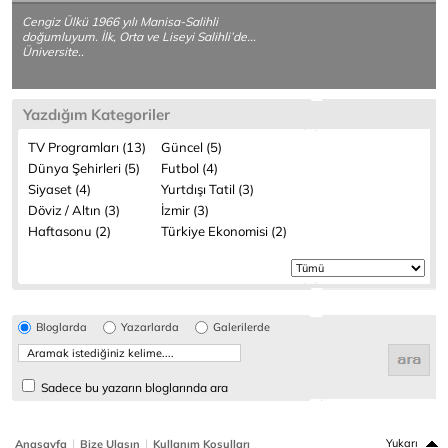
Cengiz Ülkü 1966 yılı Manisa-Salihli
doğumluyum. İlk, Orta ve Liseyi Salihli’de...
Üniversite..
Yazdığım Kategoriler
TV Programları (13)
Güncel (5)
Dünya Şehirleri (5)
Futbol (4)
Siyaset (4)
Yurtdışı Tatil (3)
Döviz / Altın (3)
İzmir (3)
Haftasonu (2)
Türkiye Ekonomisi (2)
Bloglarda
Yazarlarda
Galerilerde
Sadece bu yazarın bloglarında ara
|
|
Yukarı
Anasayfa
Bize Ulaşın
Kullanım Koşulları