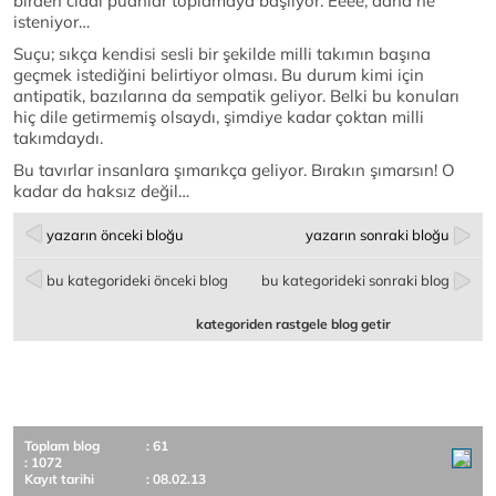
birden ciddi puanlar toplamaya başlıyor. Eeee, daha ne
isteniyor…
Suçu; sıkça kendisi sesli bir şekilde milli takımın başına
geçmek istediğini belirtiyor olması. Bu durum kimi için
antipatik, bazılarına da sempatik geliyor. Belki bu konuları
hiç dile getirmemiş olsaydı, şimdiye kadar çoktan milli
takımdaydı.
Bu tavırlar insanlara şımarıkça geliyor. Bırakın şımarsın! O
kadar da haksız değil…
yazarın önceki bloğu
yazarın sonraki bloğu
bu kategorideki önceki blog
bu kategorideki sonraki blog
kategoriden rastgele blog getir
Toplam blog
: 61
: 1072
Kayıt tarihi
: 08.02.13