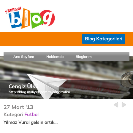
Blog Kategorileri
Ana Sayfam
Hakkımda
Bloglarım
Cengiz Ülkü
http://blog.milliyet.com.tr/cengizulku
27 Mart '13
Kategori
Futbol
Yılmaz Vural gelsin artık…