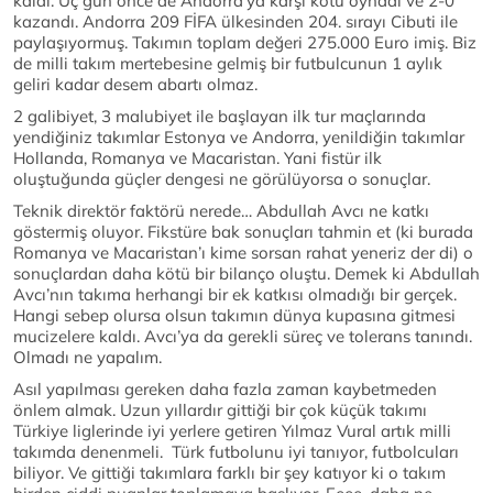
kaldı. Üç gün once de Andorra’ya karşı kötü oynadı ve 2-0
kazandı. Andorra 209 FİFA ülkesinden 204. sırayı Cibuti ile
paylaşıyormuş. Takımın toplam değeri 275.000 Euro imiş. Biz
de milli takım mertebesine gelmiş bir futbulcunun 1 aylık
geliri kadar desem abartı olmaz.
2 galibiyet, 3 malubiyet ile başlayan ilk tur maçlarında
yendiğiniz takımlar Estonya ve Andorra, yenildiğin takımlar
Hollanda, Romanya ve Macaristan. Yani fistür ilk
oluştuğunda güçler dengesi ne görülüyorsa o sonuçlar.
Teknik direktör faktörü nerede… Abdullah Avcı ne katkı
göstermiş oluyor. Fikstüre bak sonuçları tahmin et (ki burada
Romanya ve Macaristan’ı kime sorsan rahat yeneriz der di) o
sonuçlardan daha kötü bir bilanço oluştu. Demek ki Abdullah
Avcı’nın takıma herhangi bir ek katkısı olmadığı bir gerçek.
Hangi sebep olursa olsun takımın dünya kupasına gitmesi
mucizelere kaldı. Avcı’ya da gerekli süreç ve tolerans tanındı.
Olmadı ne yapalım.
Asıl yapılması gereken daha fazla zaman kaybetmeden
önlem almak. Uzun yıllardır gittiği bir çok küçük takımı
Türkiye liglerinde iyi yerlere getiren Yılmaz Vural artık milli
takımda denenmeli. Türk futbolunu iyi tanıyor, futbolcuları
biliyor. Ve gittiği takımlara farklı bir şey katıyor ki o takım