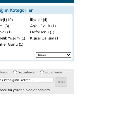
ığım Kategoriler
loji (19)
İlişkiler (4)
el (3)
Aşk - Evlilik (1)
loji (1)
Haftasonu (1)
elik Yaşam (1)
Kişisel Gelişim (1)
liler Günü (1)
glarda
Yazarlarda
Galerilerde
ece bu yazarın bloglarında ara