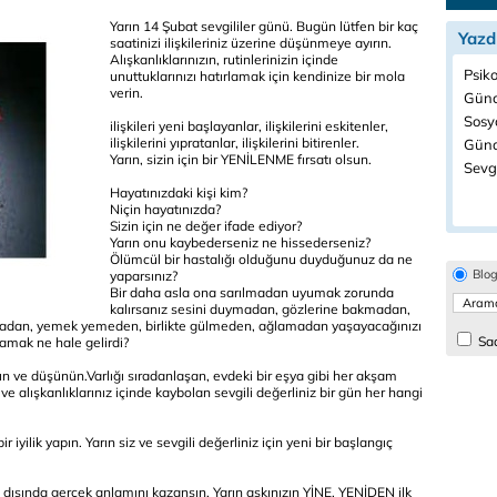
Yarın 14 Şubat sevgililer günü. Bugün lütfen bir kaç
Yazd
saatinizi ilişkileriniz üzerine düşünmeye ayırın.
Alışkanlıklarınızın, rutinlerinizin içinde
Psiko
unuttuklarınızı hatırlamak için kendinize bir mola
verin.
Günc
Sosyo
ilişkileri yeni başlayanlar, ilişkilerini eskitenler,
ilişkilerini yıpratanlar, ilişkilerini bitirenler.
Günd
Yarın, sizin için bir YENİLENME fırsatı olsun.
Sevgi
Hayatınızdaki kişi kim?
Niçin hayatınızda?
Sizin için ne değer ifade ediyor?
Yarın onu kaybederseniz ne hissederseniz?
Ölümcül bir hastalığı olduğunu duyduğunuz da ne
Blo
yaparsınız?
Bir daha asla ona sarılmadan uyumak zorunda
kalırsanız sesini duymadan, gözlerine bakmadan,
pmadan, yemek yemeden, birlikte gülmeden, ağlamadan yaşayacağınızı
Sad
şamak ne hale gelirdi?
rın ve düşünün.Varlığı sıradanlaşan, evdeki bir eşya gibi her akşam
e alışkanlıklarınız içinde kaybolan sevgili değerliniz bir gün her hangi
 iyilik yapın. Yarın siz ve sevgili değerliniz için yeni bir başlangıç
ışında gerçek anlamını kazansın. Yarın aşkınızın YİNE, YENİDEN ilk