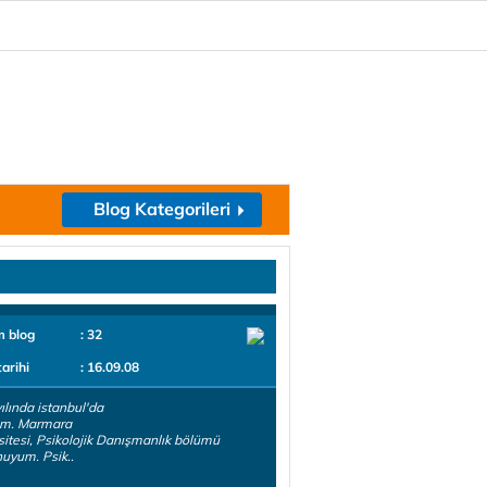
Blog Kategorileri
m blog
: 32
tarihi
: 16.09.08
ılında istanbul'da
m. Marmara
sitesi, Psikolojik Danışmanlık bölümü
uyum. Psik..