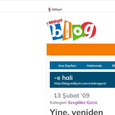
Milliyet
Ana Sayfam
Hakkımda
B
-e hali
http://blog.milliyet.com.tr/ebrugurel
13 Şubat '09
Kategori
Sevgililer Günü
Yine, yeniden