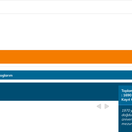
loglarım
Topla
: 1690
Kayıt 
1970 y
doğdu
üniver
mezun