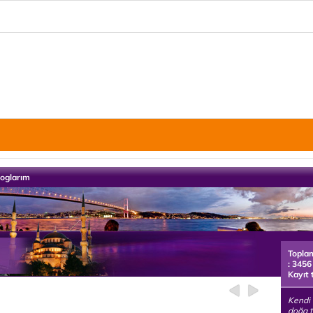
loglarım
Topla
: 3456
Kayıt 
Kendi 
doğa t