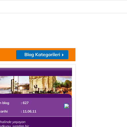
Blog Kategorileri
m blog
: 627
tarihi
: 11.06.11
halinde yaşayan
utkunu, sıradan bir