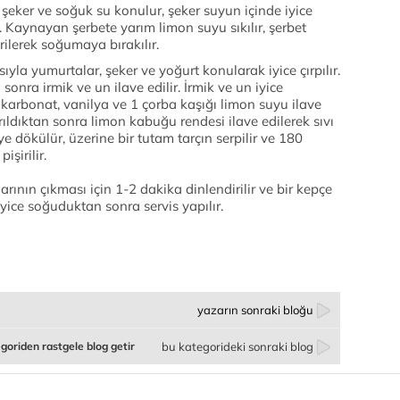
e şeker ve soğuk su konulur, şeker suyun içinde iyice
ır. Kaynayan şerbete yarım limon suyu sıkılır, şerbet
rilerek soğumaya bırakılır.
ıyla yumurtalar, şeker ve yoğurt konularak iyice çırpılır.
 sonra irmik ve un ilave edilir. İrmik ve un iyice
 karbonat, vanilya ve 1 çorba kaşığı limon suyu ilave
rıldıktan sonra limon kabuğu rendesi ilave edilerek sıvı
 dökülür, üzerine bir tutam tarçın serpilir ve 180
işirilir.
arının çıkması için 1-2 dakika dinlendirilir ve bir kepçe
 iyice soğuduktan sonra servis yapılır.
yazarın sonraki bloğu
goriden rastgele blog getir
bu kategorideki sonraki blog