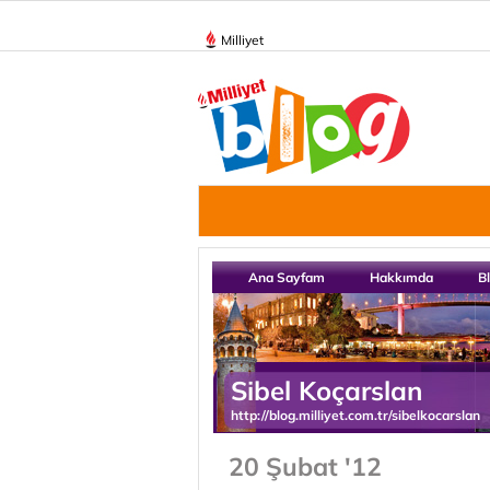
Milliyet
Ana Sayfam
Hakkımda
B
Sibel Koçarslan
http://blog.milliyet.com.tr/sibelkocarslan
20 Şubat '12