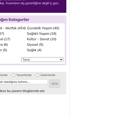
aş. İnsanların dış güzelliğine değil iç güz..
ığım Kategoriler
k - Mutfak (454)
Gündelik Yaşam (40)
(37)
Sağlıklı Yaşam (18)
el (17)
Kültür - Sanat (10)
a (6)
Siyaset (5)
r (5)
Sağlık (4)
glarda
Yazarlarda
Galerilerde
ece bu yazarın bloglarında ara