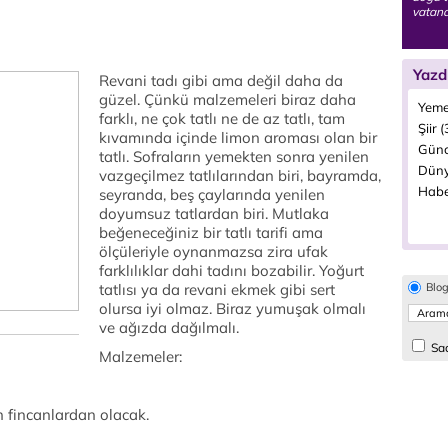
vatand
Yazd
Revani tadı gibi ama değil daha da
güzel. Çünkü malzemeleri biraz daha
Yeme
farklı, ne çok tatlı ne de az tatlı, tam
Şiir 
kıvamında içinde limon aroması olan bir
Günc
tatlı. Sofraların yemekten sonra yenilen
Düny
vazgeçilmez tatlılarından biri, bayramda,
Habe
seyranda, beş çaylarında yenilen
doyumsuz tatlardan biri. Mutlaka
beğeneceğiniz bir tatlı tarifi ama
ölçüleriyle oynanmazsa zira ufak
farklılıklar dahi tadını bozabilir. Yoğurt
tatlısı ya da revani ekmek gibi sert
Blo
olursa iyi olmaz. Biraz yumuşak olmalı
ve ağızda dağılmalı.
Sad
Malzemeler:
n fincanlardan olacak.