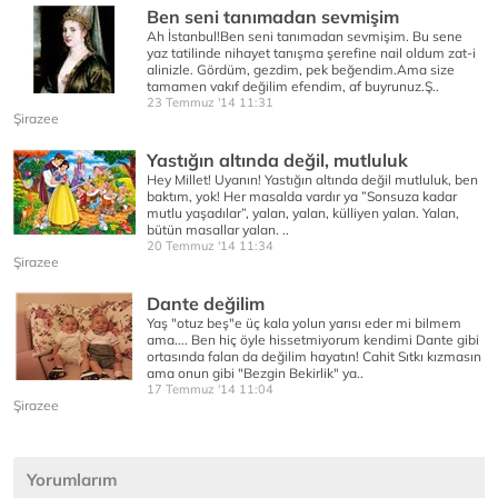
Ben seni tanımadan sevmişim
Ah İstanbul!Ben seni tanımadan sevmişim. Bu sene
yaz tatilinde nihayet tanışma şerefine nail oldum zat-i
alinizle. Gördüm, gezdim, pek beğendim.Ama size
tamamen vakıf değilim efendim, af buyrunuz.Ş..
23 Temmuz '14 11:31
Şirazee
Yastığın altında değil, mutluluk
Hey Millet! Uyanın! Yastığın altında değil mutluluk, ben
baktım, yok! Her masalda vardır ya ”Sonsuza kadar
mutlu yaşadılar”, yalan, yalan, külliyen yalan. Yalan,
bütün masallar yalan. ..
20 Temmuz '14 11:34
Şirazee
Dante değilim
Yaş "otuz beş"e üç kala yolun yarısı eder mi bilmem
ama.... Ben hiç öyle hissetmiyorum kendimi Dante gibi
ortasında falan da değilim hayatın! Cahit Sıtkı kızmasın
ama onun gibi "Bezgin Bekirlik" ya..
17 Temmuz '14 11:04
Şirazee
Yorumlarım