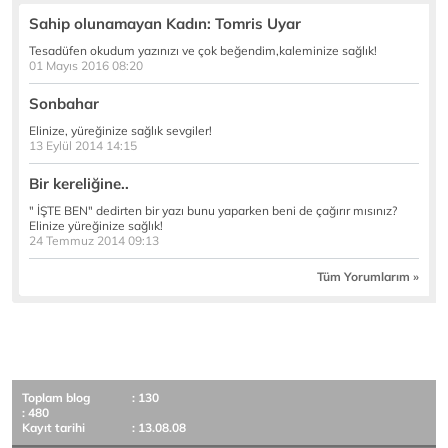
Sahip olunamayan Kadın: Tomris Uyar
Tesadüfen okudum yazınızı ve çok beğendim,kaleminize sağlık!
01 Mayıs 2016 08:20
Sonbahar
Elinize, yüreğinize sağlık sevgiler!
13 Eylül 2014 14:15
Bir kereliğine..
" İŞTE BEN" dedirten bir yazı bunu yaparken beni de çağırır mısınız?
Elinize yüreğinize sağlık!
24 Temmuz 2014 09:13
Tüm Yorumlarım »
Toplam blog
: 130
: 480
Kayıt tarihi
: 13.08.08