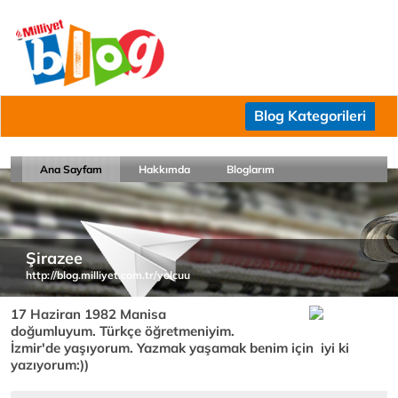
Blog Kategorileri
Ana Sayfam
Hakkımda
Bloglarım
Şirazee
http://blog.milliyet.com.tr/yolcuu
17 Haziran 1982 Manisa
doğumluyum. Türkçe öğretmeniyim.
İzmir'de yaşıyorum. Yazmak yaşamak benim için iyi ki
yazıyorum:))