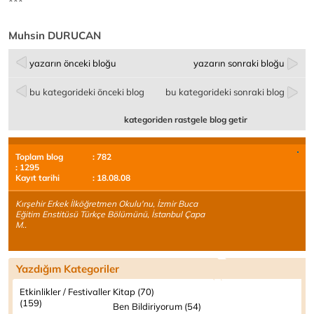
***
Muhsin DURUCAN
yazarın önceki bloğu
yazarın sonraki bloğu
bu kategorideki önceki blog
bu kategorideki sonraki blog
kategoriden rastgele blog getir
Toplam blog
: 782
: 1295
Kayıt tarihi
: 18.08.08
Kırşehir Erkek İlköğretmen Okulu'nu, İzmir Buca
Eğitim Enstitüsü Türkçe Bölümünü, İstanbul Çapa
M..
Yazdığım Kategoriler
Etkinlikler / Festivaller
Kitap (70)
(159)
Ben Bildiriyorum (54)