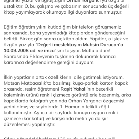
eğitimci yazar ve uğraştaşım
Orhan Yorganc
ı'ya özgü bir
ustalıktır. O, bu çalışma ve çabasının sonucunda üç değerli
kitap yayımlayarak okumaya ilgi duyanlara sunmuştur.
Eğitim öğretim yılını kutladığım bir telefon görüşmemiz
sonrasında, bana yayımladığı kitaplardan göndereceğini
belirtti. Birkaç gün sonra üç kitap aldım. Yapıtlar, o işlek ve
özgün yazıyla “
Değerli meslektaşım Muhsin Durucan’a
10.09.2008 adı ve imza
"sını taşıyor. Mutlu oldum!
Sonrasında F klavyenin tuşlarına dokunarak karınca
kararınca değerlendirme gereğini duydum.
İlkin yapıtların ortak özelliklerini dile getirmek istiyorum.
Matsan Matbaacılık’ta basılmış, kuşa-parlak karton kapak
arasında, resim öğretmeni
Raşit Yakalı
’nın becerikli
kaleminin ürünü renkli çizmece görüntülerle bezenmiş, arka
kapaklarda fotoğrafı yanında Orhan Yorgancı özgeçmişi
yerini almış ve sayfalarda 1. Hamur, nitelikli kâğıt
kullanılmıştır. Ayrıca bir sayfada konuya uygun renkli
çizmece (karikatür) ve karşısında metin ya da şiir
düzenlemesi yapılmıştır.