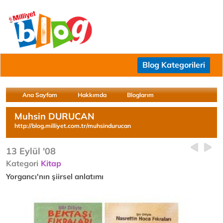
Blog Kategorileri
Ana Sayfam
Hakkımda
Bloglarım
Muhsin DURUCAN
http://blog.milliyet.com.tr/muhsindurucan
13 Eylül '08
Kategori
Kitap
Yorgancı'nın şiirsel anlatımı