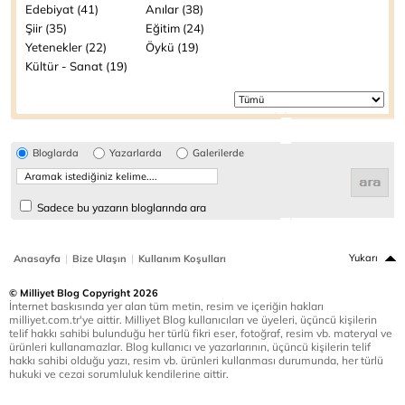
Edebiyat (41)
Anılar (38)
Şiir (35)
Eğitim (24)
Yetenekler (22)
Öykü (19)
Kültür - Sanat (19)
Bloglarda
Yazarlarda
Galerilerde
Sadece bu yazarın bloglarında ara
|
|
Yukarı
Anasayfa
Bize Ulaşın
Kullanım Koşulları
© Milliyet Blog Copyright 2026
İnternet baskısında yer alan tüm metin, resim ve içeriğin hakları
milliyet.com.tr'ye aittir. Milliyet Blog kullanıcıları ve üyeleri, üçüncü kişilerin
telif hakkı sahibi bulunduğu her türlü fikri eser, fotoğraf, resim vb. materyal ve
ürünleri kullanamazlar. Blog kullanıcı ve yazarlarının, üçüncü kişilerin telif
hakkı sahibi olduğu yazı, resim vb. ürünleri kullanması durumunda, her türlü
hukuki ve cezai sorumluluk kendilerine aittir.