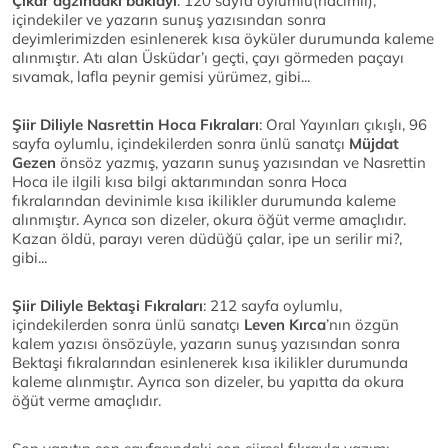
Çıkar ağzındaki baklayı
: 120 sayfa oylumlu(hacimli),
içindekiler ve yazarın sunuş yazısından sonra
deyimlerimizden esinlenerek kısa öyküler durumunda kaleme
alınmıştır. Atı alan Üsküdar’ı geçti, çayı görmeden paçayı
sıvamak, lafla peynir gemisi yürümez, gibi...
Şiir Diliyle Nasrettin Hoca Fıkraları
: Oral Yayınları çıkışlı, 96
sayfa oylumlu, içindekilerden sonra ünlü sanatçı
Müjdat
Gezen
önsöz yazmış, yazarın sunuş yazısından ve Nasrettin
Hoca ile ilgili kısa bilgi aktarımından sonra Hoca
fıkralarından devinimle kısa ikilikler durumunda kaleme
alınmıştır. Ayrıca son dizeler, okura öğüt verme amaçlıdır.
Kazan öldü, parayı veren düdüğü çalar, ipe un serilir mi?,
gibi...
Şiir Diliyle Bektaşi Fıkraları
: 212 sayfa oylumlu,
içindekilerden sonra ünlü sanatçı
Leven Kırca
’nın özgün
kalem yazısı önsözüyle, yazarın sunuş yazısından sonra
Bektaşi fıkralarından esinlenerek kısa ikilikler durumunda
kaleme alınmıştır. Ayrıca son dizeler, bu yapıtta da okura
öğüt verme amaçlıdır.