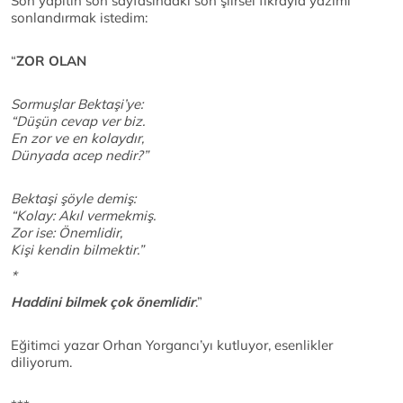
Son yapıtın son sayfasındaki son şiirsel fıkrayla yazımı
sonlandırmak istedim:
“
ZOR OLAN
Sormuşlar Bektaşi’ye:
“Düşün cevap ver biz.
En zor ve en kolaydır,
Dünyada acep nedir?”
Bektaşi şöyle demiş:
“Kolay: Akıl vermekmiş.
Zor ise: Önemlidir,
Kişi kendin bilmektir.”
*
Haddini bilmek çok önemlidir
.”
Eğitimci yazar Orhan Yorgancı’yı kutluyor, esenlikler
diliyorum.