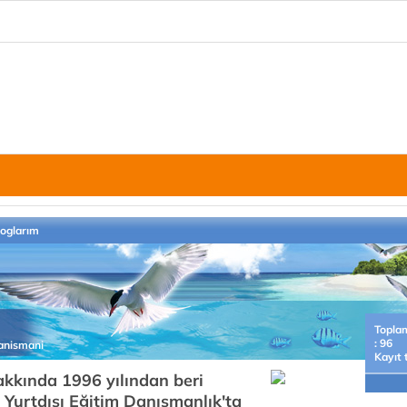
loglarım
Topla
: 96
danismani
Kayıt 
akkında 1996 yılından beri
Yurtdışı Eğitim Danışmanlık'ta