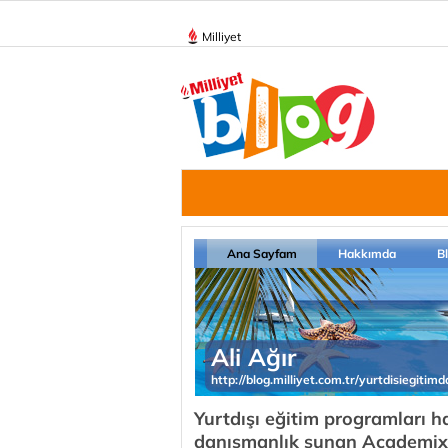
Milliyet
Ana Sayfam
Hakkımda
B
Ali Ağır
http://blog.milliyet.com.tr/yurtdisiegitim
Yurtdışı eğitim programları h
danışmanlık sunan Academix 