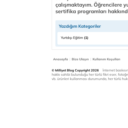
çalışmaktayım. Öğrencilere yur
sertifika programları hakkı
Yazdığım Kategoriler
Yurtdışı Eğitim
(1)
|
|
Anasayfa
Bize Ulaşın
Kullanım Koşulları
İnternet baskısınd
© Milliyet Blog Copyright 2026
hakkı sahibi bulunduğu her türlü fikri eser, fotoğr
vb. ürünleri kullanması durumunda, her türlü huku