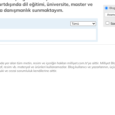
tdışında dil eğitimi, üniversite, master ve
Blo
nda danışmanlık sunmaktayım.
Sad
a yer alan tüm metin, resim ve içeriğin hakları milliyet.com.tr'ye aittir. Milliyet Blog
af, resim vb. materyal ve ürünleri kullanamazlar. Blog kullanıcı ve yazarlarının, üçün
ki ve cezai sorumluluk kendilerine aittir.