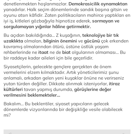
denetlenmekten hoşlanmazlar.
Demokrasicilik oynamaktan
yanadırlar. Halk seçim dönemlerinde sandık başına gitsin ve
oyunu atsın kâfidir. Zaten politikacıların mahirce yaptıkları en
iyi iş, kitleleri gözbağıyla hipnotize ederek,
sormayan ve
sorgulamayan yığınlar hâline getirmektir.
Bu açıdan bakıldığında… Z kuşağının,
teknolojiye bir tık
uzaklıkta
olmaları,
bilginin önemini
ve
gücünü
çok erkenden
kavramış olmalarından ötürü, üstüne üstlük yaşam
rehberlerinde ne
itaat
ne de
biat
olgularının olmaması… Bu
bir raddeye kadar aileleri için bile geçerlidir.
Siyasetçilerin, gelecekte gençlere gerçekten de önem
vermelerini elzem kılmaktadır. Artık yöneticilerimiz şunu
anlamalı, arkadan gelen yeni kuşaklar önüne ne verirseniz
yutan türden değiller. Dikkate alınmak isteniyorlar,
itiraz
kültürleri
tavan yapmış durumda,
görüşlerine değer
verilmesini beklemekteler…
Bakalım… Bu beklentiler, siyaset yapıcıların gelecek
dönemlerde vizyonlarında bir değişikliğe vesile olabilecek
mi?