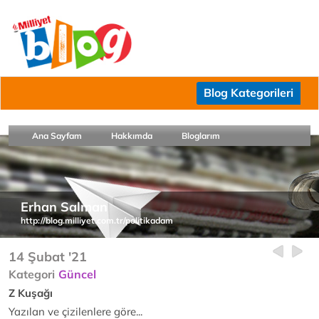
Blog Kategorileri
Ana Sayfam
Hakkımda
Bloglarım
Erhan Salman
http://blog.milliyet.com.tr/politikadam
14 Şubat '21
Kategori
Güncel
Z Kuşağı
Yazılan ve çizilenlere göre...