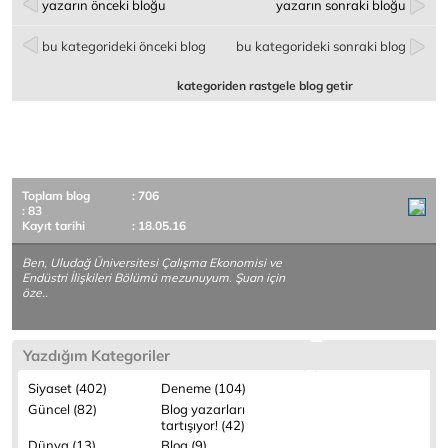
yazarın önceki bloğu
yazarın sonraki bloğu
bu kategorideki önceki blog
bu kategorideki sonraki blog
kategoriden rastgele blog getir
Toplam blog
: 706
: 83
Kayıt tarihi
: 18.05.16
Ben, Uludağ Üniversitesi Çalışma Ekonomisi ve
Endüstri İlişkileri Bölümü mezunuyum. Şuan için
öze..
Yazdığım Kategoriler
Siyaset (402)
Deneme (104)
Güncel (82)
Blog yazarları
tartışıyor! (42)
Dünya (13)
Blog (9)