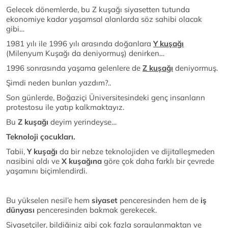
Gelecek dönemlerde, bu Z kuşağı siyasetten tutunda
ekonomiye kadar yaşamsal alanlarda söz sahibi olacak
gibi…
1981 yılı ile 1996 yılı arasında doğanlara
Y kuşağı
(Milenyum Kuşağı da deniyormuş) denirken…
1996 sonrasında yaşama gelenlere de
Z kuşağı
deniyormuş.
Şimdi neden bunları yazdım?..
Son günlerde, Boğaziçi Üniversitesindeki genç insanların
protestosu ile yatıp kalkmaktayız.
Bu
Z kuşağı
deyim yerindeyse…
Teknoloji çocukları.
Tabii,
Y kuşağı
da bir nebze teknolojiden ve dijitalleşmeden
nasibini aldı ve
X kuşağına
göre çok daha farklı bir çevrede
yaşamını biçimlendirdi.
Bu yükselen nesil’e hem
siyaset
penceresinden hem de
iş
dünyası
penceresinden bakmak gerekecek.
Siyasetçiler, bildiğiniz gibi çok fazla sorgulanmaktan ve