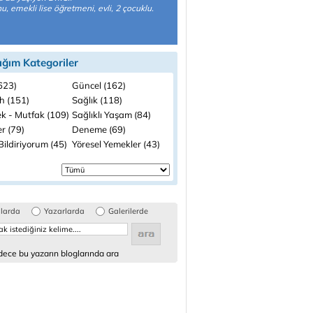
, emekli lise öğretmeni, evli, 2 çocuklu.
ığım Kategoriler
(623)
Güncel (162)
h (151)
Sağlık (118)
k - Mutfak (109)
Sağlıklı Yaşam (84)
r (79)
Deneme (69)
ildiriyorum (45)
Yöresel Yemekler (43)
glarda
Yazarlarda
Galerilerde
ece bu yazarın bloglarında ara