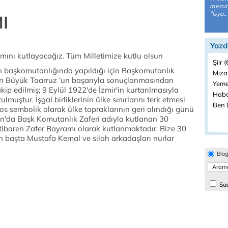
mezunu
"İsya..
I
Yazd
ını kutlayacağız. Tüm Milletimize kutlu olsun
Şiir 
n başkomutanlığında yapıldığı için Başkomutanlık
Miza
n Büyük Taarruz ‘un başarıyla sonuçlanmasından
Yeme
kip edilmiş; 9 Eylül 1922'de İzmir'in kurtarılmasıyla
Habe
muştur. İşgal birliklerinin ülke sınırlarını terk etmesi
Ben B
s sembolik olarak ülke topraklarının geri alındığı günü
yon'da Başk Komutanlık Zaferi adıyla kutlanan 30
tibaren Zafer Bayramı olarak kutlanmaktadır. Bize 30
 başta Mustafa Kemal ve silah arkadaşları nurlar
Blo
Sad