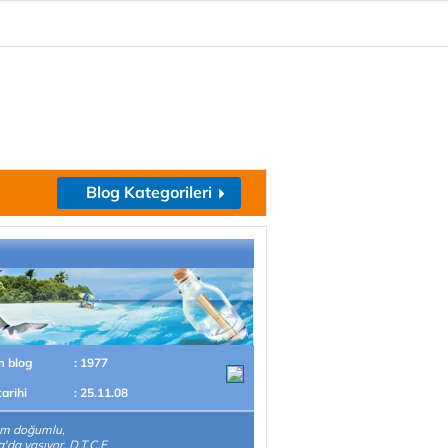
Blog Kategorileri
m blog
: 1977
tarihi
: 25.11.08
um doğumlu,
'da yaşıyor. D.T.C.F