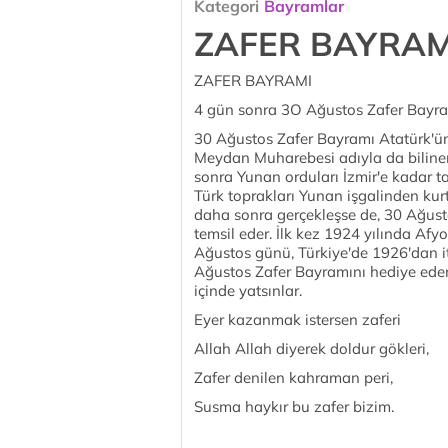
Kategori
Bayramlar
ZAFER BAYRAM
ZAFER BAYRAMI
4 gün sonra 3O Ağustos Zafer Bayram
30 Ağustos Zafer Bayramı Atatürk'ü
Meydan Muharebesi adıyla da biline
sonra Yunan orduları İzmir'e kadar ta
Türk toprakları Yunan işgalinden kurtul
daha sonra gerçekleşse de, 30 Ağusto
temsil eder. İlk kez 1924 yılında Af
Ağustos günü, Türkiye'de 1926'dan i
Ağustos Zafer Bayramını hediye eden
içinde yatsınlar.
Eyer kazanmak istersen zaferi
Allah Allah diyerek doldur gökleri,
Zafer denilen kahraman peri,
Susma haykır bu zafer bizim.