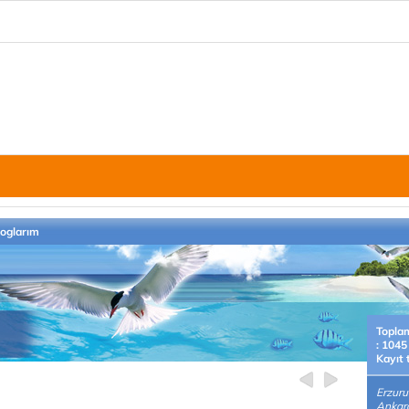
loglarım
Topla
: 1045
Kayıt 
Erzur
Ankara