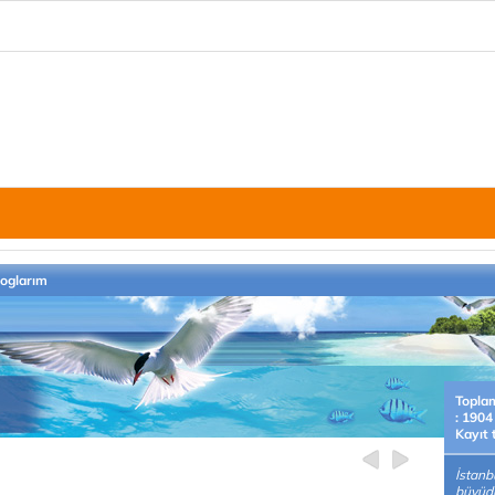
loglarım
Topla
: 1904
Kayıt 
İstanb
büyüdü