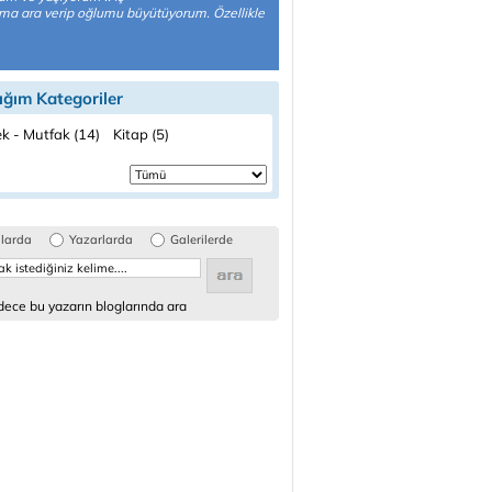
ma ara verip oğlumu büyütüyorum. Özellikle
ığım Kategoriler
k - Mutfak (14)
Kitap (5)
glarda
Yazarlarda
Galerilerde
ece bu yazarın bloglarında ara