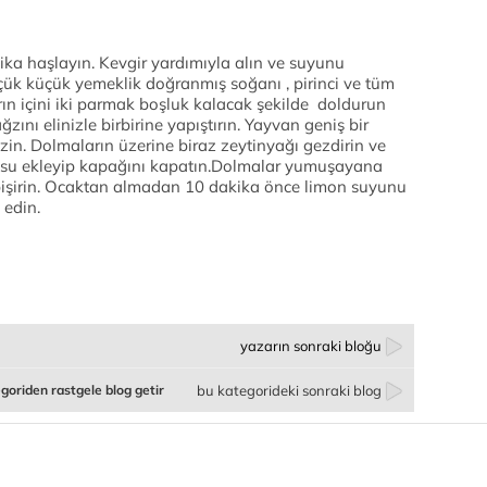
kika haşlayın. Kevgir yardımıyla alın ve suyunu
çük küçük yemeklik doğranmış soğanı , pirinci ve tüm
arın içini iki parmak boşluk kalacak şekilde doldurun
zını elinizle birbirine yapıştırın. Yayvan geniş bir
zin. Dolmaların üzerine biraz zeytinyağı gezdirin ve
k su ekleyip kapağını kapatın.Dolmalar yumuşayana
pişirin. Ocaktan almadan 10 dakika önce limon suyunu
 edin.
yazarın sonraki bloğu
goriden rastgele blog getir
bu kategorideki sonraki blog