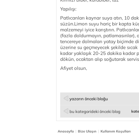
Yapılışı:
Patlıcanları kaynar suya atın, 10 da
süzün.Limon suyu hariç bir kapta kü
malzemeyi iyice karıştırın. Patlıcanl
(fazla doldurmayın, patlamasınlar), ağ
tencereye dolmaları yatay biçimde di
üzerine su geçmeyecek şekilde sıca
kadar yaklaşık 20-25 dakika kadar 
dökün, ocaktan alıp soğutarak servis
Afiyet olsun,
yazarın önceki bloğu
bu kategorideki önceki blog
kate
|
|
Anasayfa
Bize Ulaşın
Kullanım Koşulları