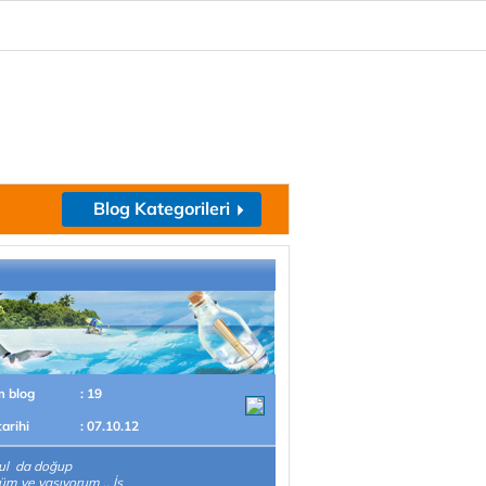
Blog Kategorileri
m blog
: 19
tarihi
: 07.10.12
ul da doğup
m ve yaşıyorum .. İş