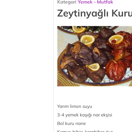
Kategori
Yemek - Mutfak
Zeytinyağlı Kur
Yarım limon suyu
3-4 yemek kaşığı nar ekşisi
Bol kuru nane
Kırmızı biber, karabiber, tuz