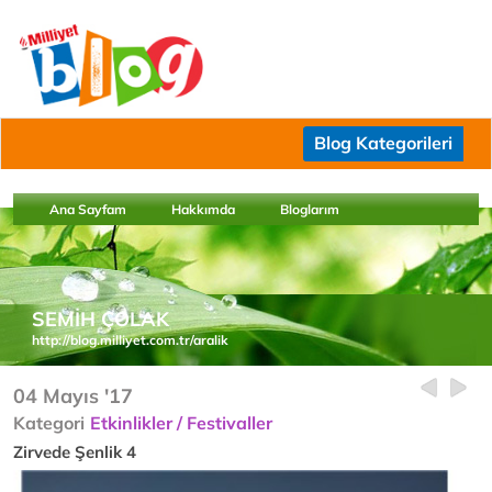
Blog Kategorileri
Ana Sayfam
Hakkımda
Bloglarım
SEMİH ÇOLAK
http://blog.milliyet.com.tr/aralik
04 Mayıs '17
Kategori
Etkinlikler / Festivaller
Zirvede Şenlik 4