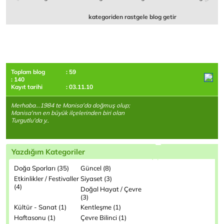
kategoriden rastgele blog getir
Toplam blog
: 59
: 140
Kayıt tarihi
: 03.11.10
Merhaba...1984 te Manisa'da doğmuş olup;
Manisa'nın en büyük ilçelerinden biri olan
Turgutlu'da y..
Yazdığım Kategoriler
Doğa Sporları (35)
Güncel (8)
Etkinlikler / Festivaller
Siyaset (3)
(4)
Doğal Hayat / Çevre
(3)
Kültür - Sanat (1)
Kentleşme (1)
Haftasonu (1)
Çevre Bilinci (1)