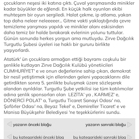
çocukların neşesi iki katına çıktı. Çuval yarışmasında minikler
kadar büyükler de eğlendi. En küçük halk oyunları ekibi
muhteşem bir oyun sergiledi. Halat çekme, ip atlama, yakan
top daha neleer neleeeeer... Gitme vakti yaklaştığında çevre
temizleme yarışması yapıldı ve minikler alanı eskisinden
daha temiz bir halde bırakarak evlerinin yolunu tuttular.
Günün sonunda herkes yorgun ama mutluydu. Zirve Dağcılık
Turgutlu Şubesi üyeleri ise haklı bir gururu birlikte
yaşıyorlardı.
Atatürk' ün çocuklara armağan ettiği bayramı coşkulu bir
şenlikle kutlayan Zirve Dağcılık Kulübü yönetiicileri
CUMHURİYET' e ve onun değerlerine sahip çıkan, demokrat
bir nesil yetiştirmek için ellerinden geleni yapacaklarını dile
getirdikten sonra 5. şenlikte buluşmak üzere sözleşerek
alandan ayrıldılar. Turgutlu Şube yetkilisi ise tüm katılımcılar
adına şenlik sponsorları olan LEZİTA' ya , KARMEZ' e,
DÖNERCİ POLAT' a, Turgutlu Ticaret Sanayi Odası' na,
Şoförler Odası' na, Beyaz Tekel' e, Demireller Ticaret' e ve
Manisa Büyükşehir Belediyesi 'ne teşekkürlerini sundu.
yazarın önceki bloğu
yazarın sonraki bloğu
bu kategorideki önceki blog
bu kategorideki sonraki blog