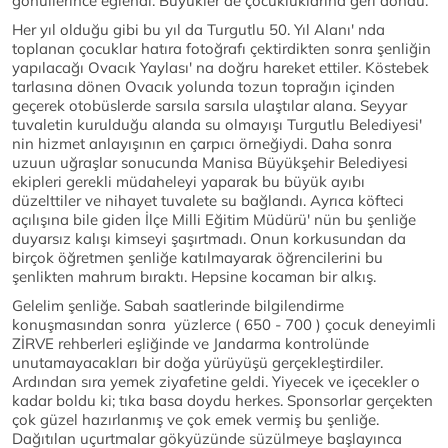
gönüllerince eğlendi. Büyükler de çocukluklarına geri döndü.
Her yıl olduğu gibi bu yıl da Turgutlu 50. Yıl Alanı' nda
toplanan çocuklar hatıra fotoğrafı çektirdikten sonra şenliğin
yapılacağı Ovacık Yaylası' na doğru hareket ettiler. Köstebek
tarlasına dönen Ovacık yolunda tozun toprağın içinden
geçerek otobüslerde sarsıla sarsıla ulaştılar alana. Seyyar
tuvaletin kurulduğu alanda su olmayışı Turgutlu Belediyesi'
nin hizmet anlayışının en çarpıcı örneğiydi. Daha sonra
uzuun uğraşlar sonucunda Manisa Büyükşehir Belediyesi
ekipleri gerekli müdaheleyi yaparak bu büyük ayıbı
düzelttiler ve nihayet tuvalete su bağlandı. Ayrıca köfteci
açılışına bile giden İlçe Milli Eğitim Müdürü' nün bu şenliğe
duyarsız kalışı kimseyi şaşırtmadı. Onun korkusundan da
birçok öğretmen şenliğe katılmayarak öğrencilerini bu
şenlikten mahrum bıraktı. Hepsine kocaman bir alkış.
Gelelim şenliğe. Sabah saatlerinde bilgilendirme
konuşmasından sonra yüzlerce ( 650 - 700 ) çocuk deneyimli
ZİRVE rehberleri eşliğinde ve Jandarma kontrolünde
unutamayacakları bir doğa yürüyüşü gerçekleştirdiler.
Ardından sıra yemek ziyafetine geldi. Yiyecek ve içecekler o
kadar boldu ki; tıka basa doydu herkes. Sponsorlar gerçekten
çok güzel hazırlanmış ve çok emek vermiş bu şenliğe.
Dağıtılan uçurtmalar gökyüzünde süzülmeye başlayınca