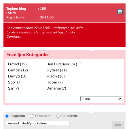
Toplam blog
: 156
: 5679
Kayıt tarihi
: 05.11.06
Söz konusu Atatürk ve Laik Cumhuriyet ise; asla
tarafsız olamam! Ben; İş ve özel hayatımda
Cumhur..
Yazdığım Kategoriler
Futbol (19)
Ben Bildiriyorum (13)
Güncel (12)
Siyaset (11)
Dünya (10)
Mizah (10)
Spor (7)
Haber (7)
Şiir (7)
Deneme (7)
Bloglarda
Yazarlarda
Galerilerde