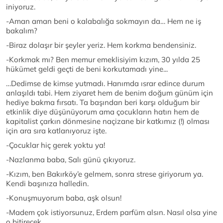
iniyoruz.
-Aman aman beni o kalabalığa sokmayın da… Hem ne iş
bakalım?
-Biraz dolaşır bir şeyler yeriz. Hem korkma bendensiniz.
-Korkmak mı? Ben memur emeklisiyim kızım, 30 yılda 25
hükümet geldi geçti de beni korkutamadı yine...
…Dedimse de kimse yutmadı. Hanımda ısrar edince durum
anlaşıldı tabi. Hem ziyaret hem de benim doğum günüm için
hediye bakma fırsatı. Ta başından beri karşı olduğum bir
etkinlik diye düşünüyorum ama çocukların hatırı hem de
kapitalist çarkın dönmesine naçizane bir katkımız (!) olması
için ara sıra katlanıyoruz işte.
-Çocuklar hiç gerek yoktu ya!
-Nazlanma baba, Salı günü çıkıyoruz.
-Kızım, ben Bakırköy’e gelmem, sonra strese giriyorum ya.
Kendi başınıza halledin.
-Konuşmuyorum baba, aşk olsun!
-Madem çok istiyorsunuz, Erdem parfüm alsın. Nasıl olsa yine
o bitirecek.