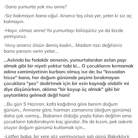
-Sana yumurta yok mu anne?
-Siz bakmayın bana oğul. Ananız taş olsa yer, yeter ki siz aç
kalmayın.
-Hayır, olmaz anne! Ya yumurtayı bölüşürüz ya da bizde
yemiyoruz.
-Vııııy ananız ölsün demiş kadın... Madem razı değilsiniz
bana yarısını verin yeter…
…Aslında bu fedakâr annenin, yumurtalardan aslan payı
almak gibi bir niyeti yoktur tabi ki... O çocuklarını kırmamak
adına samimiyetinin kurbanı olmuş ise de; bu "kıssadan
hisse" bana, her doğum günümde peşimi bırakmayan
çocuklara "pes" dedirtmek için bir esin kaynağı olabilir mi
diye düşünürken, aklıma "bir koyup üç almak" gibi bir
şeytanlıkta gelmedi değil hani!
…Bu gün 5 Haziran, kafa kağıdına göre benim doğum
günüm... Anneme göre, harman zamanına (doğum günüme)
daha çok varmış... Babamın öldüğü yaşta falan değilim ama
çocukların takibindeyim kaç gündür. İlle de kızım, pek askıntı
oluyor doğum günümü kutlamak için...
-Lütfen baba, bir yere söz vermiyorsun salı günü Bakırköy’e