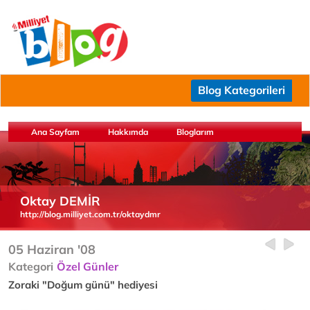
Blog Kategorileri
Ana Sayfam
Hakkımda
Bloglarım
Oktay DEMİR
http://blog.milliyet.com.tr/oktaydmr
05 Haziran '08
Kategori
Özel Günler
Zoraki "Doğum günü" hediyesi