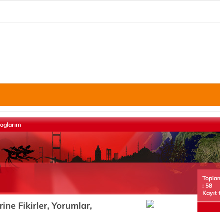
loglarım
Topla
: 58
Kayıt 
ine Fikirler, Yorumlar,