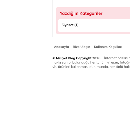
Yazdığım Kategoriler
Siyaset
(1)
|
|
Anasayfa
Bize Ulaşın
Kullanım Koşulları
İnternet baskısınd
© Milliyet Blog Copyright 2026
hakkı sahibi bulunduğu her türlü fikri eser, fotoğr
vb. ürünleri kullanması durumunda, her türlü huku