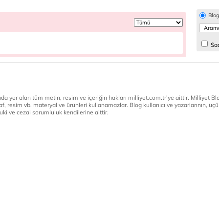
Blo
Sad
a yer alan tüm metin, resim ve içeriğin hakları milliyet.com.tr'ye aittir. Milliyet Blog
af, resim vb. materyal ve ürünleri kullanamazlar. Blog kullanıcı ve yazarlarının, üçün
ki ve cezai sorumluluk kendilerine aittir.