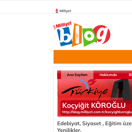
Milliyet
Ana Sayfam
Hakkımda
B
Koçyiğit KÖROĞLU
http://blog.milliyet.com.tr/kocyigitkoroglu
Edebiyat, Siyaset , Eğitim üzer
Yenilikler.