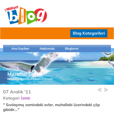
Blog Kategorileri
Ana Sayfam
Hakkımda
Bloglarım
Muzaffer Cellek
http://blog.milliyet.com.tr/muzo
07 Aralık '11
Kategori
İzmir
" Sıvılaşmış zemindeki evler, muhallebi üzerindeki çöp
gibidir..."