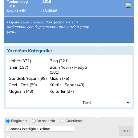
Toplam blog
: 1616
: 918
Kayıt tarihi
: 13.08.06
Hayatın dikenli yollarından geçmenin sırrı,
aralarından çabuk geçmektir. Ümit, naylon çorap
giyd..
Yazdığım Kategoriler
Haber (321)
Blog (221)
İzmir (197)
Basın Yayın / Medya
(101)
Gündelik Yaşam (98)
Mizah (75)
Gezi - Tatil (59)
Kültür - Sanat (49)
Magazin (43)
Kültürler (37)
Bloglarda
Yazarlarda
Galerilerde