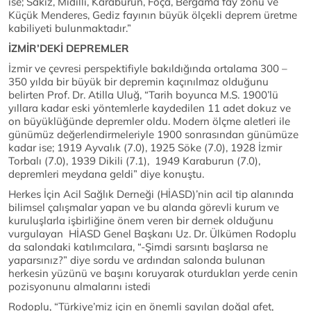
ise; Sakız, Midilli, Karaburun, Foça, Bergama fay zonu ve
Küçük Menderes, Gediz fayının büyük ölçekli deprem üretme
kabiliyeti bulunmaktadır.”
İZMİR’DEKİ DEPREMLER
İzmir ve çevresi perspektifiyle bakıldığında ortalama 300 –
350 yılda bir büyük bir depremin kaçınılmaz olduğunu
belirten Prof. Dr. Atilla Uluğ, “Tarih boyunca M.S. 1900’lü
yıllara kadar eski yöntemlerle kaydedilen 11 adet dokuz ve
on büyüklüğünde depremler oldu. Modern ölçme aletleri ile
günümüz değerlendirmeleriyle 1900 sonrasından günümüze
kadar ise; 1919 Ayvalık (7.0), 1925 Söke (7.0), 1928 İzmir
Torbalı (7.0), 1939 Dikili (7.1), 1949 Karaburun (7.0),
depremleri meydana geldi” diye konuştu.
Herkes İçin Acil Sağlık Derneği (HİASD)’nin acil tip alanında
bilimsel çalışmalar yapan ve bu alanda görevli kurum ve
kuruluşlarla işbirliğine önem veren bir dernek olduğunu
vurgulayan HİASD Genel Başkanı Uz. Dr. Ülkümen Rodoplu
da salondaki katılımcılara, “-Şimdi sarsıntı başlarsa ne
yaparsınız?” diye sordu ve ardından salonda bulunan
herkesin yüzünü ve başını koruyarak oturdukları yerde cenin
pozisyonunu almalarını istedi
Rodoplu, “Türkiye’miz için en önemli sayılan doğal afet,