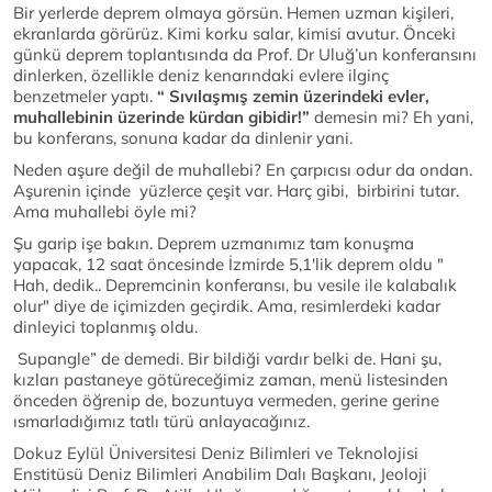
Bir yerlerde deprem olmaya görsün. Hemen uzman kişileri,
ekranlarda görürüz. Kimi korku salar, kimisi avutur. Önceki
günkü deprem toplantısında da Prof. Dr Uluğ’un konferansını
dinlerken, özellikle deniz kenarındaki evlere ilginç
benzetmeler yaptı.
“ Sıvılaşmış zemin
üzerindeki evler,
muhallebinin üzerinde kürdan gibidir!”
demesin mi? Eh yani,
bu konferans, sonuna kadar da dinlenir yani.
Neden aşure değil de muhallebi? En çarpıcısı odur da ondan.
Aşurenin içinde yüzlerce çeşit var. Harç gibi, birbirini tutar.
Ama muhallebi öyle mi?
Şu garip işe bakın. Deprem uzmanımız tam konuşma
yapacak, 12 saat öncesinde İzmirde 5,1'lik deprem oldu "
Hah, dedik.. Depremcinin konferansı, bu vesile ile kalabalık
olur" diye de içimizden geçirdik. Ama, resimlerdeki kadar
dinleyici toplanmış oldu.
Supangle” de demedi. Bir bildiği vardır belki de. Hani şu,
kızları pastaneye götüreceğimiz zaman, menü listesinden
önceden öğrenip de, bozuntuya vermeden, gerine gerine
ısmarladığımız tatlı türü anlayacağınız.
Dokuz Eylül Üniversitesi Deniz Bilimleri ve Teknolojisi
Enstitüsü Deniz Bilimleri Anabilim Dalı Başkanı, Jeoloji