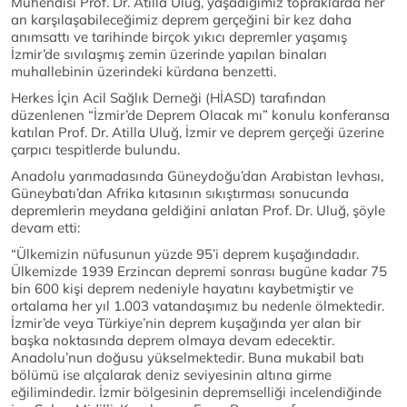
Mühendisi Prof. Dr. Atilla Uluğ, yaşadığımız topraklarda her
an karşılaşabileceğimiz deprem gerçeğini bir kez daha
anımsattı ve tarihinde birçok yıkıcı depremler yaşamış
İzmir’de sıvılaşmış zemin üzerinde yapılan binaları
muhallebinin üzerindeki kürdana benzetti.
Herkes İçin Acil Sağlık Derneği (HİASD) tarafından
düzenlenen “İzmir’de Deprem Olacak mı” konulu konferansa
katılan Prof. Dr. Atilla Uluğ, İzmir ve deprem gerçeği üzerine
çarpıcı tespitlerde bulundu.
Anadolu yarımadasında Güneydoğu’dan Arabistan levhası,
Güneybatı’dan Afrika kıtasının sıkıştırması sonucunda
depremlerin meydana geldiğini anlatan Prof. Dr. Uluğ, şöyle
devam etti:
“Ülkemizin nüfusunun yüzde 95’i deprem kuşağındadır.
Ülkemizde 1939 Erzincan depremi sonrası bugüne kadar 75
bin 600 kişi deprem nedeniyle hayatını kaybetmiştir ve
ortalama her yıl 1.003 vatandaşımız bu nedenle ölmektedir.
İzmir’de veya Türkiye’nin deprem kuşağında yer alan bir
başka noktasında deprem olmaya devam edecektir.
Anadolu’nun doğusu yükselmektedir. Buna mukabil batı
bölümü ise alçalarak deniz seviyesinin altına girme
eğilimindedir. İzmir bölgesinin depremselliği incelendiğinde