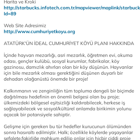
Harita ve Kroki
http://starbucks.infotech.com.tr/mapviewer/maplink/starbuck
Id=89
Web Site Adresimiz
http://www.cumhuriyetkoyu.org
ATATÜRK'ÜN İDEAL CUMHURİYET KÖYÜ PLANI HAKKINDA
İçinde hayvan mezarlığı, asri mezarlık, öğretmen evi, okuma
odası, gençler kulübü, sosyal kurumlar, fabrikalar, köy
gazinosu, damızlık ahırları olan bir köy düşünün. Hayvanlar
için bile mezarlık olması gerektiğini düşünen duyarlı bir
dehadan olağanüstü önemde bir proje!
Kalkınmanın ve zenginliğin tüm topluma dengeli bir biçimde
dağıtılması hedefinin en önemli belgesi olan bu proje;
ülkemizdeki bölgesel eşitsizliği kaldırabilecek, herkese iş
sağlayabilecek ve sosyal/kültürel anlamda birikimin yolunu
açacak bir potansiyele sahiptir.
Gelişme için gereken bu tür hedefler kurucunun ölümünden
sonra hasıraltı edilmiştir. Halk; özellikle köylerde yaşayanlar
sefalete,fakirliğe mahkum edilip onlar için hiçbir ciddi proje