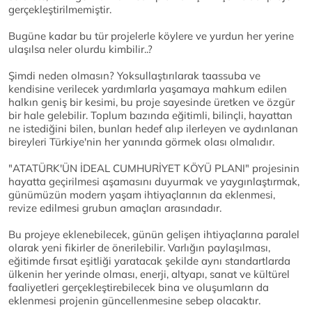
gerçekleştirilmemiştir.
Bugüne kadar bu tür projelerle köylere ve yurdun her yerine
ulaşılsa neler olurdu kimbilir..?
Şimdi neden olmasın? Yoksullaştırılarak taassuba ve
kendisine verilecek yardımlarla yaşamaya mahkum edilen
halkın geniş bir kesimi, bu proje sayesinde üretken ve özgür
bir hale gelebilir. Toplum bazında eğitimli, bilinçli, hayattan
ne istediğini bilen, bunları hedef alıp ilerleyen ve aydınlanan
bireyleri Türkiye'nin her yanında görmek olası olmalıdır.
"ATATÜRK'ÜN İDEAL CUMHURİYET KÖYÜ PLANI" projesinin
hayatta geçirilmesi aşamasını duyurmak ve yaygınlaştırmak,
günümüzün modern yaşam ihtiyaçlarının da eklenmesi,
revize edilmesi grubun amaçları arasındadır.
Bu projeye eklenebilecek, günün gelişen ihtiyaçlarına paralel
olarak yeni fikirler de önerilebilir. Varlığın paylaşılması,
eğitimde fırsat eşitliği yaratacak şekilde aynı standartlarda
ülkenin her yerinde olması, enerji, altyapı, sanat ve kültürel
faaliyetleri gerçekleştirebilecek bina ve oluşumların da
eklenmesi projenin güncellenmesine sebep olacaktır.