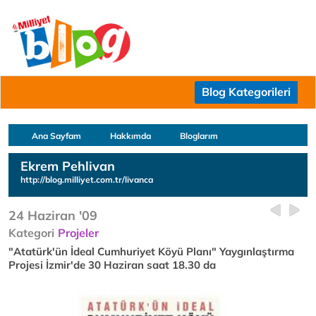
Blog Kategorileri
Ana Sayfam
Hakkımda
Bloglarım
Ekrem Pehlivan
http://blog.milliyet.com.tr/livanca
24 Haziran '09
Kategori
Projeler
"Atatürk'ün İdeal Cumhuriyet Köyü Planı" Yaygınlaştırma
Projesi İzmir'de 30 Haziran saat 18.30 da