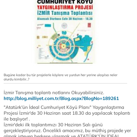
Bugüne kadar bu tür projelerle köylere ve yurdun her yerine ulaşılsa neler
olurdu kimbilir..?
İzmir Tanışma toplantı notlarını Okuyabilirsiniz.
http://blog.milliyet.com.tr/Blog.aspx?BlogNo=189261
"Atatürk'ün İdeal Cumhuriyet Köyü Planı" Yaygınlaştırma
Projesi İzmir'de 30 Haziran saat 18.30 da yapılacak toplantı
ile başlıyor! .
İzmir'deki ilk toplantımızı 30 Haziran Salı günü
gerçekleştiriyoruz. Öncelikli amacımız, bu müthiş projede yer
almak isteyen herkese ulaşmak ve ATATÜRK'ÜN İDEAL