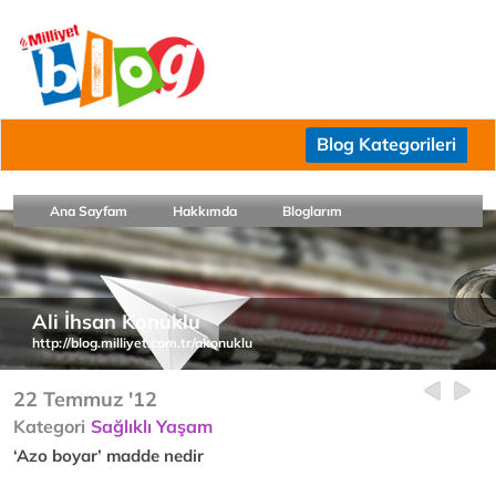
Blog Kategorileri
Ana Sayfam
Hakkımda
Bloglarım
Ali İhsan Konuklu
http://blog.milliyet.com.tr/akonuklu
22 Temmuz '12
Kategori
Sağlıklı Yaşam
‘Azo boyar’ madde nedir