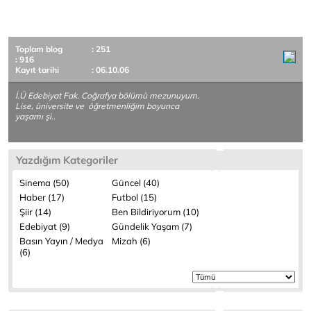
Toplam blog
: 251
: 916
Kayıt tarihi
: 06.10.06
İ.Ü Edebiyat Fak. Coğrafya bölümü mezunuyum.
Lise, üniversite ve öğretmenliğim boyunca
yaşamı şi..
Yazdığım Kategoriler
Sinema (50)
Güncel (40)
Haber (17)
Futbol (15)
Şiir (14)
Ben Bildiriyorum (10)
Edebiyat (9)
Gündelik Yaşam (7)
Basın Yayın / Medya
Mizah (6)
(6)