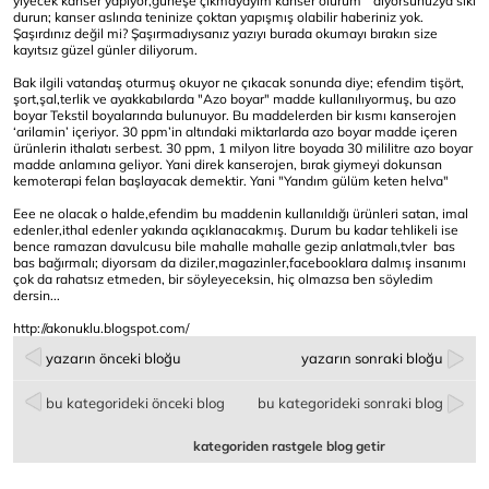
yiyecek kanser yapıyor,güneşe çıkmayayım kanser olurum" diyorsunuzya sıkı
durun; kanser aslında teninize çoktan yapışmış olabilir haberiniz yok.
Şaşırdınız değil mi? Şaşırmadıysanız yazıyı burada okumayı bırakın size
kayıtsız güzel günler diliyorum.
Bak ilgili vatandaş oturmuş okuyor ne çıkacak sonunda diye; efendim tişört,
şort,şal,terlik ve ayakkabılarda "Azo boyar" madde kullanılıyormuş, bu azo
boyar Tekstil boyalarında bulunuyor. Bu maddelerden bir kısmı kanserojen
‘arilamin’ içeriyor. 30 ppm’in altındaki miktarlarda azo boyar madde içeren
ürünlerin ithalatı serbest. 30 ppm, 1 milyon litre boyada 30 mililitre azo boyar
madde anlamına geliyor. Yani direk kanserojen, bırak giymeyi dokunsan
kemoterapi felan başlayacak demektir. Yani "Yandım gülüm keten helva"
Eee ne olacak o halde,efendim bu maddenin kullanıldığı ürünleri satan, imal
edenler,ithal edenler yakında açıklanacakmış. Durum bu kadar tehlikeli ise
bence ramazan davulcusu bile mahalle mahalle gezip anlatmalı,tvler bas
bas bağırmalı; diyorsam da diziler,magazinler,facebooklara dalmış insanımı
çok da rahatsız etmeden, bir söyleyeceksin, hiç olmazsa ben söyledim
dersin...
http://akonuklu.blogspot.com/
yazarın önceki bloğu
yazarın sonraki bloğu
bu kategorideki önceki blog
bu kategorideki sonraki blog
kategoriden rastgele blog getir