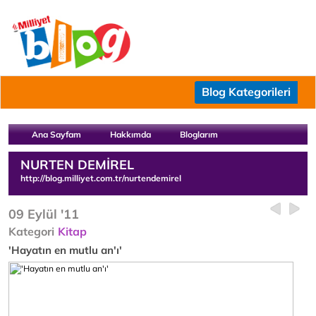
Blog Kategorileri
Ana Sayfam
Hakkımda
Bloglarım
NURTEN DEMİREL
http://blog.milliyet.com.tr/nurtendemirel
09 Eylül '11
Kategori
Kitap
'Hayatın en mutlu an'ı'