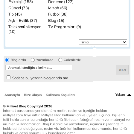
Psikoloji (158)
Deneme (122)
Güncel (73)
Mizah (66)
Tıp (45)
Futbol (38)
Aşk - Evlilik (37)
Blog (15)
Telekomünikasyon
TV Programları (9)
(10)
Bloglarda
Yazarlarda
Galerilerde
Sadece bu yazarın bloglarında ara
|
|
Yukarı
Anasayfa
Bize Ulaşın
Kullanım Koşulları
© Milliyet Blog Copyright 2026
İnternet baskısında yer alan tüm metin, resim ve içeriğin hakları
milliyet.com.tr'ye aittir. Milliyet Blog kullanıcıları ve üyeleri, üçüncü kişilerin
telif hakkı sahibi bulunduğu her türlü fikri eser, fotoğraf, resim vb. materyal ve
ürünleri kullanamazlar. Blog kullanıcı ve yazarlarının, üçüncü kişilerin telif
hakkı sahibi olduğu yazı, resim vb. ürünleri kullanması durumunda, her türlü
hukuki ve cezai sorumluluk kendilerine aittir.