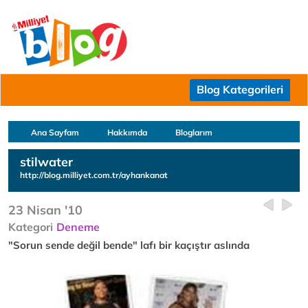
Blog Kategorileri
Ana Sayfam
Hakkımda
Bloglarım
stilwater
http://blog.milliyet.com.tr/ayhankanat
23 Nisan '10
Kategori
Deneme
"Sorun sende değil bende" lafı bir kaçıştır aslında