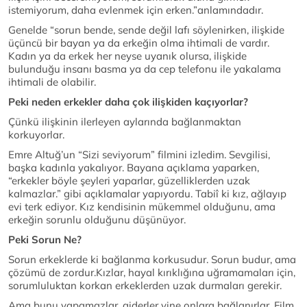
istemiyorum, daha evlenmek için erken.”anlamındadır.
Genelde “sorun bende, sende değil lafı söylenirken, ilişkide
üçüncü bir bayan ya da erkeğin olma ihtimali de vardır.
Kadın ya da erkek her neyse uyanık olursa, ilişkide
bulunduğu insanı basma ya da cep telefonu ile yakalama
ihtimali de olabilir.
Peki neden erkekler daha çok ilişkiden kaçıyorlar?
Çünkü ilişkinin ilerleyen aylarında bağlanmaktan
korkuyorlar.
Emre Altuğ’un “Sizi seviyorum” filmini izledim. Sevgilisi,
başka kadınla yakalıyor. Bayana açıklama yaparken,
“erkekler böyle şeyleri yaparlar, güzelliklerden uzak
kalmazlar.” gibi açıklamalar yapıyordu. Tabiî ki kız, ağlayıp
evi terk ediyor. Kız kendisinin mükemmel olduğunu, ama
erkeğin sorunlu olduğunu düşünüyor.
Peki Sorun Ne?
Sorun erkeklerde ki bağlanma korkusudur. Sorun budur, ama
çözümü de zordur.Kızlar, hayal kırıklığına uğramamaları için,
sorumluluktan korkan erkeklerden uzak durmaları gerekir.
Ama bunu yapamazlar, giderler yine onlara bağlanırlar. Film